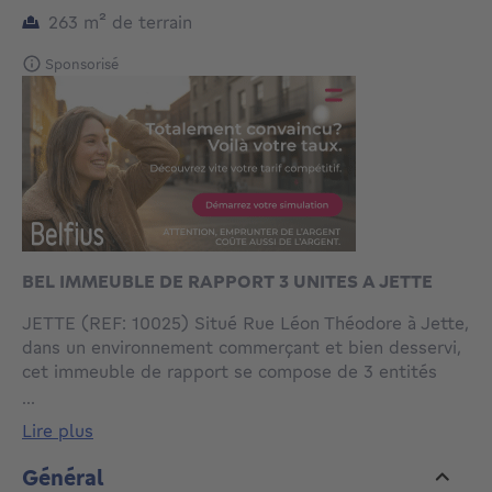
mètres carrés
263
m²
de terrain
Sponsorisé
BEL IMMEUBLE DE RAPPORT 3 UNITES A JETTE
JETTE (REF: 10025) Situé Rue Léon Théodore à Jette,
dans un environnement commerçant et bien desservi,
cet immeuble de rapport se compose de 3 entités
locatives: un rez-de-chaussée commercial et deux
...
logements.
lire plus
Le rez-de-chaussée développe une surface d’environ
76 m².
Général