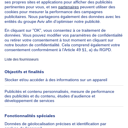
Appartement à vendre avec 3 chambres
Maison à vendre avec 3 chambres
Appartement à louer avec 3 chambres
Maison à louer avec 3 chambres
Appartement à louer avec 3 chambres Bruxelles-ville
À propos
Outils
Immoweb
Estimer mon bien
Presse
Crédit hypothécaire avec
Belfius
Emplois
Assurances
Groupe Axel Springer
Check-list déménagement
SeLoger.com
Immowelt.de
Aide
Suivez-nous