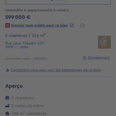
Immeuble à appartements à vendre
599 000 €
599000€
-
Simuler mon crédit pour ce bien
mètres carrés
3 chambres
|
226
m²
Rue Léon Théodor 227
1090
—
Jette
Signalement
Immoweb code : 21467331
Connectez-vous pour voir les statistiques de ce bien
Aperçu
3 chambres
2 salles de bains
mètres carrés
226
m²
habitables