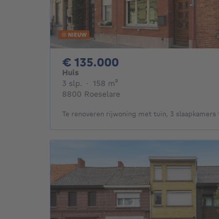
NIEUW
135000€
€ 135.000
Huis
3 slaapkamers
vierkante meters
3 slp.
·
158
m²
8800 Roeselare
Te renoveren rijwoning met tuin, 3 slaapkamers