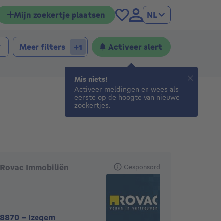
Mijn zoekertje plaatsen
NL
aapkamers
laapkamers
Meer filters
Activeer alert
+1
Mis niets!
Activeer meldingen en wees als
eerste op de hoogte van nieuwe
zoekertjes.
anbevolen agentschappen
Rovac Immobiliën
Gesponsord
8870
-
Izegem