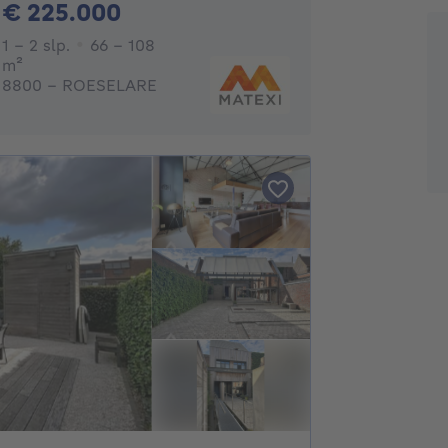
225000€
€ 225.000
1 - 2 Slaapkamers
1 - 2 slp.
66 - 108
vierkante meters
m²
8800 - ROESELARE