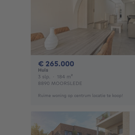
265000€
€ 265.000
Huis
3 slaapkamers
vierkante meters
3 slp.
·
184
m²
8890 MOORSLEDE
Ruime woning op centrum locatie te koop!