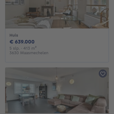
Huis
639000€
€ 639.000
5 slaapkamers
vierkante meters
5 slp.
· 413
m²
3630 Maasmechelen