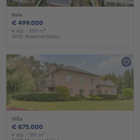
Huis
499000€
€ 499.000
4 slaapkamers
vierkante meters
4 slp.
· 205
m²
3630 Maasmechelen
Villa
875000€
€ 875.000
4 slaapkamers
vierkante meters
4 slp.
· 391
m²