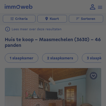
Criteria
Kaart
Sorteren
Lees meer over deze resultaten
Huis te koop - Maasmechelen (3630) - 46
panden
1 slaapkamer
2 slaapkamers
3 slaapka