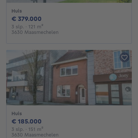
Huis
379000€
€ 379.000
3 slaapkamers
vierkante meters
3 slp.
· 121
m²
3630 Maasmechelen
Huis
185000€
€ 185.000
3 slaapkamers
vierkante meters
3 slp.
· 151
m²
3630 Maasmechelen