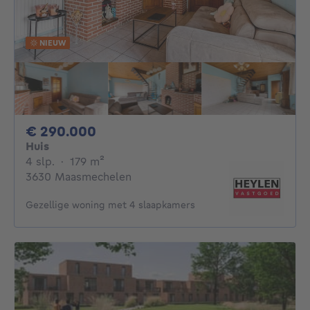
NIEUW
290000€
€ 290.000
Huis
4 slaapkamers
vierkante meters
4 slp.
·
179
m²
3630 Maasmechelen
Gezellige woning met 4 slaapkamers