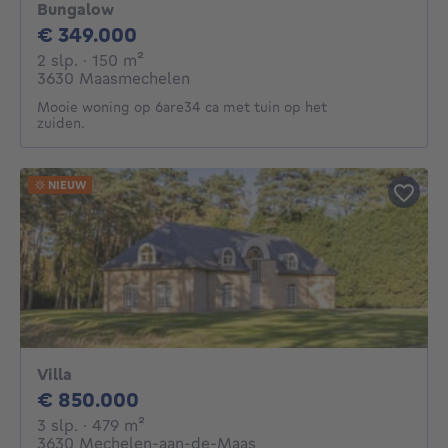
Bungalow
349000€
€ 349.000
2 slaapkamers
vierkante meters
2 slp.
· 150
m²
3630 Maasmechelen
Mooie woning op 6are34 ca met tuin op het
zuiden.
NIEUW
Villa
850000€
€ 850.000
3 slaapkamers
vierkante meters
3 slp.
· 479
m²
3630 Mechelen-aan-de-Maas