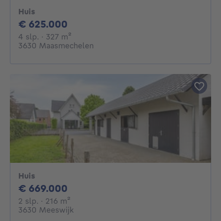
Huis
625000€
€ 625.000
4 slaapkamers
vierkante meters
4 slp.
· 327
m²
3630 Maasmechelen
Huis
669000€
€ 669.000
2 slaapkamers
vierkante meters
2 slp.
· 216
m²
3630 Meeswijk