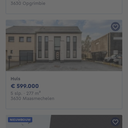
3630 Opgrimbie
Huis
599000€
€ 599.000
5 slaapkamers
vierkante meters
5 slp.
· 277
m²
3630 Maasmechelen
NIEUWBOUW