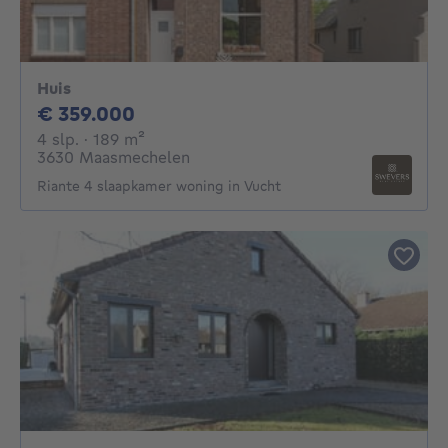
Huis
359000€
€ 359.000
4 slaapkamers
vierkante meters
4 slp.
· 189
m²
3630 Maasmechelen
Riante 4 slaapkamer woning in Vucht