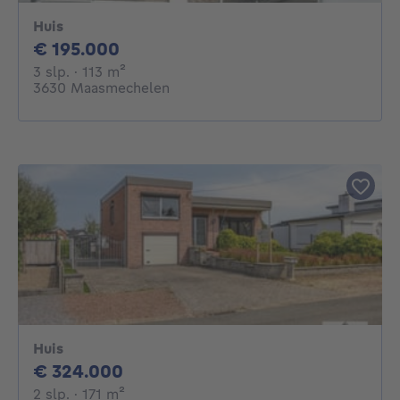
Huis
195000€
€ 195.000
3 slaapkamers
vierkante meters
3 slp.
· 113
m²
3630 Maasmechelen
Huis
324000€
€ 324.000
2 slaapkamers
vierkante meters
2 slp.
· 171
m²