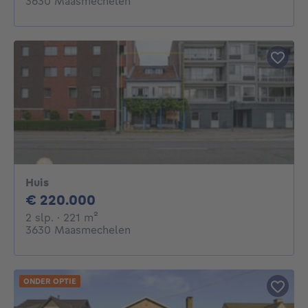
3630 Maasmechelen
Huis
220000€
€ 220.000
2 slaapkamers
vierkante meters
2 slp.
· 221
m²
3630 Maasmechelen
ONDER OPTIE