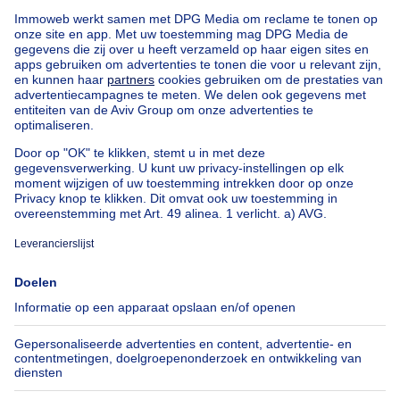
Tongeren (arrondissement)
Kopen uw huis in Maasmechelen
Vind andere panden
Huis te koop Limburg
Huis te koop Leut
Huis te koop Meeswijk
Huis te koop Eisden
Huis te koop Vucht
Huis te koop Opgrimbie
Appartementsblok te koop
Bel-etage te koop
Uitzonderlijk vastgoed te koop
Boerderij te koop
Bungalow te koop
Chalet te koop
Kasteel te koop
Landhuis te koop
Gebouw gemengd gebruik te koop
Andere panden te koop
Manoir te koop
Huis te koop goedkoop in Maasmechelen
Onze huizen buiten België
Huis te koop Frankrijk
Huis te koop Spanje
Huis te koop Italië
Huis te koop Luxemburg
Huis te koop Nederland
Over
Tools