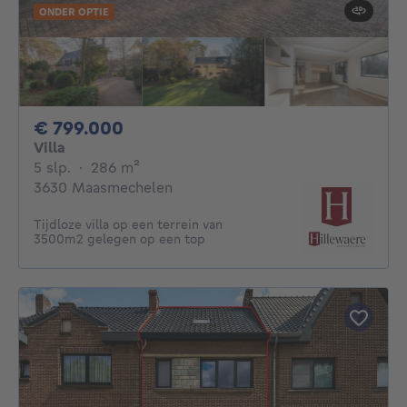
ONDER OPTIE
799000€
€ 799.000
Villa
5 slaapkamers
vierkante meters
5 slp.
·
286
m²
3630 Maasmechelen
Tijdloze villa op een terrein van
3500m2 gelegen op een top