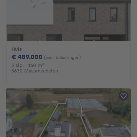
Huis
489000€
€ 489.000
(excl. belastingen)
3 slaapkamers
vierkante meters
3 slp.
· 160
m²
3630 Maasmechelen