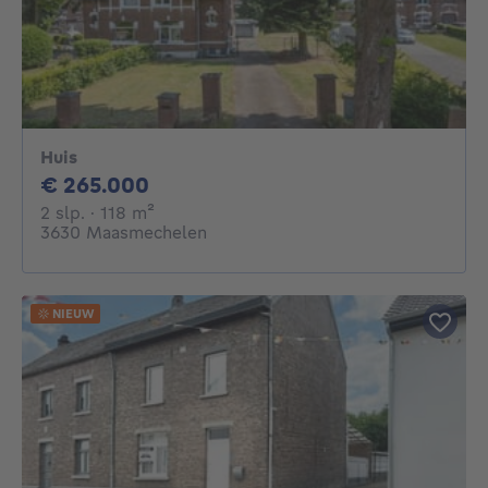
Huis
265000€
€ 265.000
2 slaapkamers
vierkante meters
2 slp.
· 118
m²
3630 Maasmechelen
NIEUW