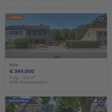
NIEUW
Huis
349000€
€ 349.000
3 slaapkamers
vierkante meters
3 slp.
· 153
m²
3630 Maasmechelen
NIEUWE PRIJS