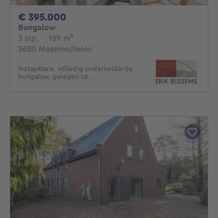
395000€
€ 395.000
Bungalow
3 slaapkamers
vierkante meters
3 slp.
·
159
m²
3630 Maasmechelen
Instapklare, volledig onderkelderde
bungalow, gelegen op ...