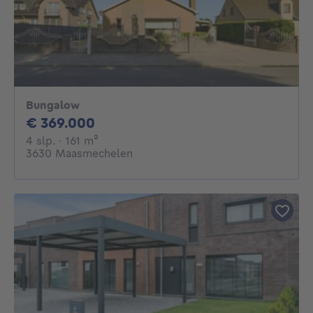
Bungalow
369000€
€ 369.000
4 slaapkamers
vierkante meters
4 slp.
· 161
m²
3630 Maasmechelen