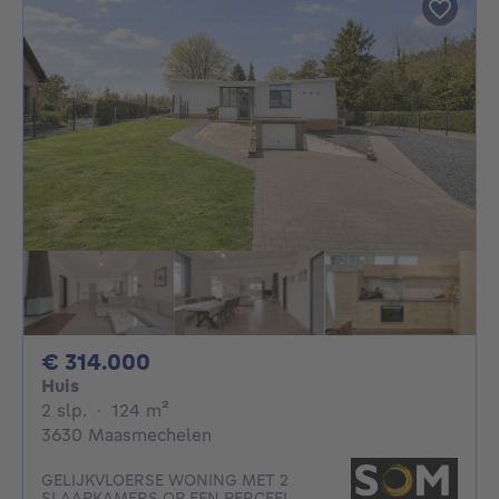
314000€
€ 314.000
Huis
2 slaapkamers
vierkante meters
2 slp.
·
124
m²
3630 Maasmechelen
GELIJKVLOERSE WONING MET 2
SLAAPKAMERS OP EEN PERCEEL