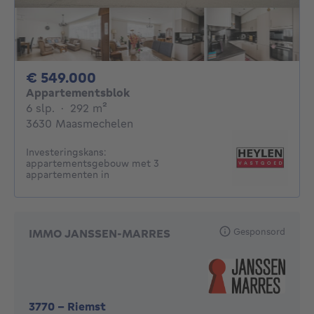
549000€
€ 549.000
Appartementsblok
6 slaapkamers
vierkante meters
6 slp.
·
292
m²
3630 Maasmechelen
Investeringskans:
appartementsgebouw met 3
appartementen in
Gesponsord
IMMO JANSSEN-MARRES
3770
-
Riemst