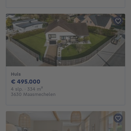
Huis
495000€
€ 495.000
4 slaapkamers
vierkante meters
4 slp.
· 334
m²
3630 Maasmechelen