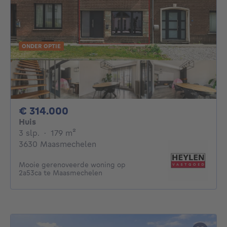
ONDER OPTIE
314000€
€ 314.000
Huis
3 slaapkamers
vierkante meters
3 slp.
·
179
m²
3630 Maasmechelen
Mooie gerenoveerde woning op
2a53ca te Maasmechelen