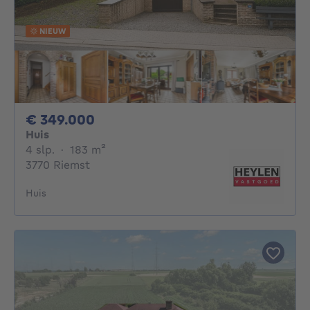
NIEUW
349000€
€ 349.000
Huis
4 slaapkamers
vierkante meters
4 slp.
·
183
m²
3770 Riemst
Huis