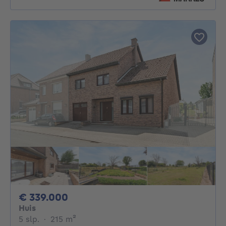
339000€
€ 339.000
Huis
5 slaapkamers
vierkante meters
5 slp.
·
215
m²