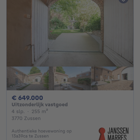
649000€
€ 649.000
Uitzonderlijk vastgoed
4 slaapkamers
vierkante meters
4 slp.
·
255
m²
3770 Zussen
Authentieke hoevewoning op
13a39ca te Zussen