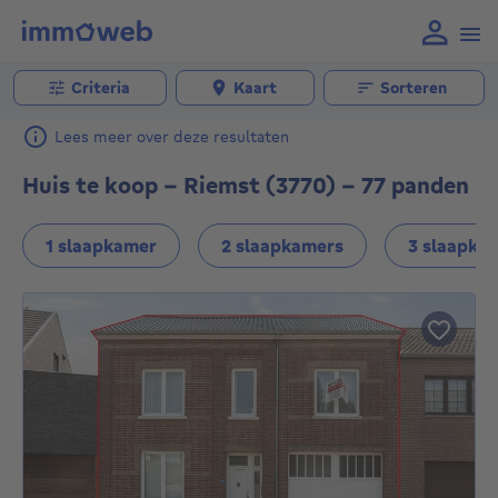
Criteria
Kaart
Sorteren
Lees meer over deze resultaten
Huis te koop - Riemst (3770) - 77 panden
1 slaapkamer
2 slaapkamers
3 slaapka