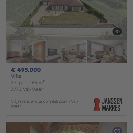
495000€
€ 495.000
Villa
3 slaapkamers
vierkante meters
3 slp.
·
165
m²
3770 Val-Meer
Vrijstaande villa op 28a22ca in Val-
Meer