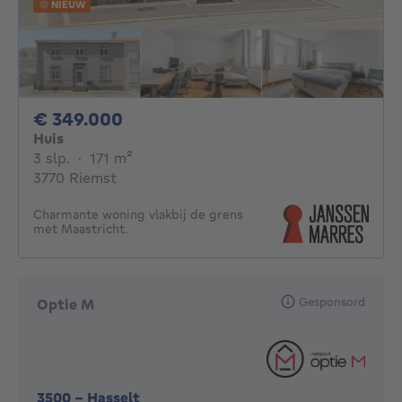
NIEUW
349000€
€ 349.000
Huis
3 slaapkamers
vierkante meters
3 slp.
·
171
m²
3770 Riemst
Charmante woning vlakbij de grens
met Maastricht.
Gesponsord
Optie M
3500
-
Hasselt