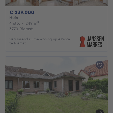
239000€
€ 239.000
Huis
4 slaapkamers
vierkante meters
4 slp.
·
249
m²
3770 Riemst
Verrassend ruime woning op 4a26ca
te Riemst