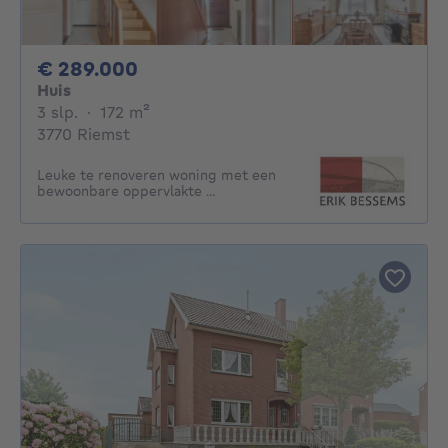
289000€
€ 289.000
Huis
3 slaapkamers
vierkante meters
3 slp.
·
172
m²
3770 Riemst
Leuke te renoveren woning met een
bewoonbare oppervlakte ...