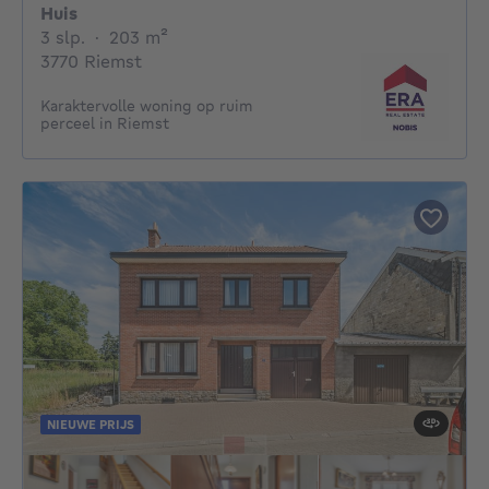
Huis
3 slaapkamers
vierkante meters
3 slp.
·
203
m²
3770 Riemst
Karaktervolle woning op ruim
perceel in Riemst
NIEUWE PRIJS