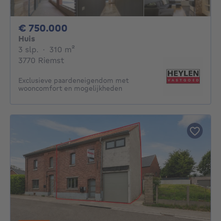
750000€
€ 750.000
Huis
3 slaapkamers
vierkante meters
3 slp.
·
310
m²
3770 Riemst
Exclusieve paardeneigendom met
wooncomfort en mogelijkheden