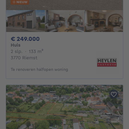
NIEUW
249000€
€ 249.000
Huis
2 slaapkamers
vierkante meters
2 slp.
·
133
m²
3770 Riemst
Te renoveren halfopen woning