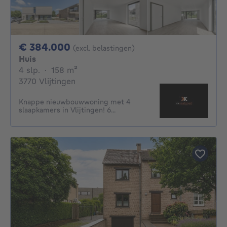
384000€
€ 384.000
(excl. belastingen)
Huis
4 slaapkamers
vierkante meters
4 slp.
·
158
m²
3770 Vlijtingen
Knappe nieuwbouwwoning met 4
slaapkamers in Vlijtingen! 6...