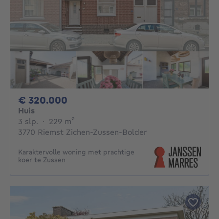
320000€
€ 320.000
Huis
3 slaapkamers
vierkante meters
3 slp.
·
229
m²
3770 Riemst Zichen-Zussen-Bolder
Karaktervolle woning met prachtige
koer te Zussen