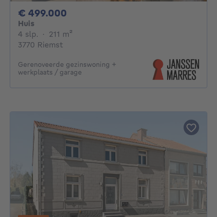
499000€
€ 499.000
Huis
4 slaapkamers
vierkante meters
4 slp.
·
211
m²
3770 Riemst
Gerenoveerde gezinswoning +
werkplaats / garage