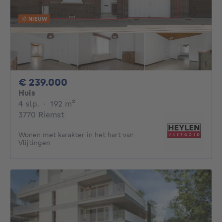
NIEUW
239000€
€ 239.000
Huis
4 slaapkamers
vierkante meters
4 slp.
·
192
m²
3770 Riemst
Wonen met karakter in het hart van
Vlijtingen