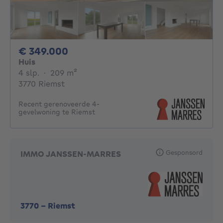
349000€
€ 349.000
Huis
4 slaapkamers
vierkante meters
4 slp.
·
209
m²
3770 Riemst
Recent gerenoveerde 4-
gevelwoning te Riemst
Gesponsord
IMMO JANSSEN-MARRES
3770
-
Riemst