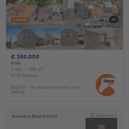
NIEUW
345000€
€ 345.000
Huis
3 slaapkamers
vierkante meters
3 slp.
·
190
m²
3770 Riemst
RIEMST - Te renoveren woning met
stalling
Gesponsord
Swevers Real Estate