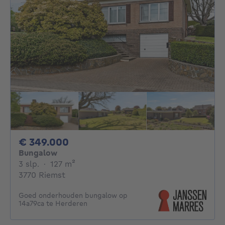
349000€
€ 349.000
Bungalow
3 slaapkamers
vierkante meters
3 slp.
·
127
m²
3770 Riemst
Goed onderhouden bungalow op
14a79ca te Herderen