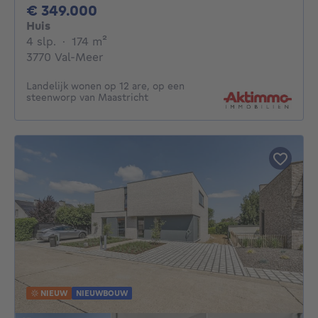
349000€
€ 349.000
Huis
4 slaapkamers
vierkante meters
4 slp.
·
174
m²
3770 Val-Meer
Landelijk wonen op 12 are, op een
steenworp van Maastricht
NIEUW
NIEUWBOUW