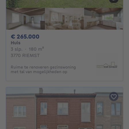
265000€
€ 265.000
Huis
3 slaapkamers
vierkante meters
3 slp.
·
180
m²
3770 RIEMST
Ruime te renoveren gezinswoning
met tal van mogelijkheden op