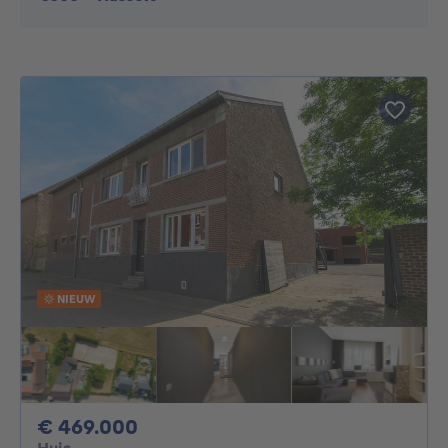
NIEUW
469000€
€ 469.000