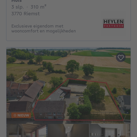
Huis
3 slaapkamers
vierkante meters
3 slp.
·
310
m²
3770 Riemst
Exclusieve eigendom met
wooncomfort en mogelijkheden
NIEUW