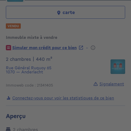
carte
VENDU
Immeuble mixte à vendre
€
-
Simuler mon crédit pour ce bien
mètres carrés
2 chambres
|
440
m²
Rue Général Ruquoy 65
1070
—
Anderlecht
Signalement
Immoweb code : 21341405
Connectez-vous pour voir les statistiques de ce bien
Aperçu
2 chambres