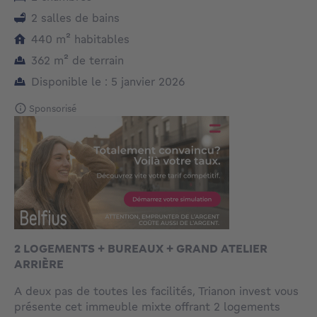
2 salles de bains
mètres carrés
440
m²
habitables
mètres carrés
362
m²
de terrain
Disponible le : 5 janvier 2026
Sponsorisé
2 LOGEMENTS + BUREAUX + GRAND ATELIER
ARRIÈRE
A deux pas de toutes les facilités, Trianon invest vous
présente cet immeuble mixte offrant 2 logements