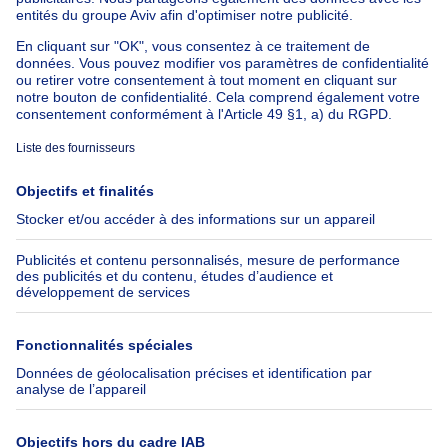
Appartement à louer avec 3 chambres
Maison à louer avec 3 chambres
Appartement à louer avec 3 chambres Bruxelles-ville
À propos
Outils
Immoweb
Estimer mon bien
Presse
Crédit hypothécaire avec
Belfius
Emplois
Assurances
Groupe Axel Springer
Check-list déménagement
SeLoger.com
Immowelt.de
Aide
Suivez-nous
FAQ
Immoweb Blog
Fraude
Facebook