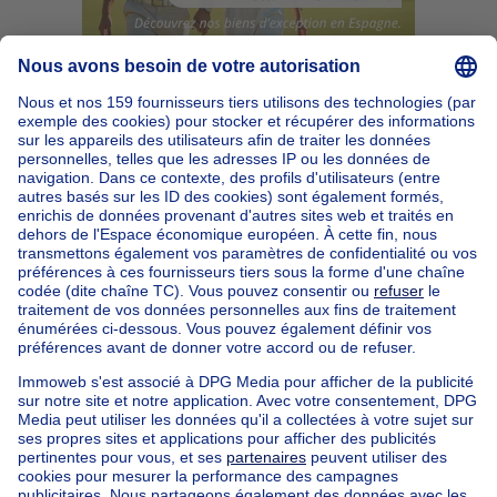
Accueil
Belgique
Bruxelles (province)
Bruxelles (arrondissement)
Acheter votre immeuble mixte à Anderlecht
Nos maisons hors de la Belgique
Maison à vendre France
Maison à vendre Espagne
Maison à vendre Italie
Maison à vendre Luxembourg
Maison à vendre Pays-bas
Nos biens pas chèrs
Maison à vendre pas cher
Appartements à louer pas cher
Nos biens à louer avec chambres
Appartement à vendre avec 3 chambres
Maison à vendre avec 3 chambres