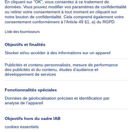
Appartement à louer avec 3 chambres Bruxelles-ville
À propos
Outils
Immoweb
Estimer mon bien
Presse
Crédit hypothécaire avec
Belfius
Emplois
Assurances
Groupe Axel Springer
Check-list déménagement
SeLoger.com
Immowelt.de
Aide
Suivez-nous
FAQ
Immoweb Blog
Fraude
Facebook
Accessibilité
X