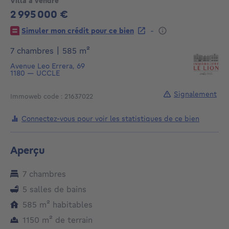
Villa à vendre
2 995 000 €
2995000€
-
Simuler mon crédit pour ce bien
mètres carrés
7 chambres
|
585
m²
Avenue Leo Errera, 69
1180
—
UCCLE
Signalement
Immoweb code : 21637022
Connectez-vous pour voir les statistiques de ce bien
Aperçu
7 chambres
5 salles de bains
mètres carrés
585
m²
habitables
mètres carrés
1150
m²
de terrain