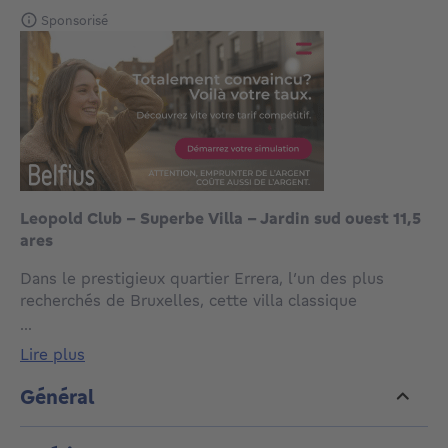
Sponsorisé
Leopold Club - Superbe Villa - Jardin sud ouest 11,5
ares
Dans le prestigieux quartier Errera, l’un des plus
recherchés de Bruxelles, cette villa classique
d’environ 585 m² habitables bénéficie d’un
...
environnement verdoyant, en bordure du Royal
lire plus
Léopold Club. Érigée sur un terrain de ±11,50 ares,
elle séduit par son magnifique jardin paysagé orienté
Général
sud-ouest et son permis pour la construction d’une
piscine extérieure.