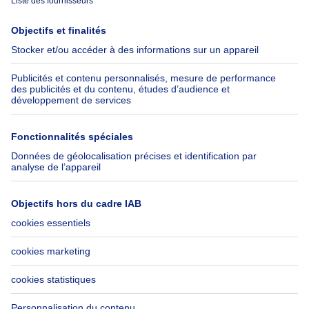
Immoweb
Estimer mon bien
Presse
Crédit hypothécaire avec
Belfius
Emplois
Assurances
Groupe Axel Springer
Check-list déménagement
SeLoger.com
Immowelt.de
Aide
Suivez-nous
FAQ
Immoweb Blog
Fraude
Facebook
Accessibilité
X
Contactez-nous
LinkedIn
Immoweb SA © 2026 - Tous droits réservés
Conditions d'utilisation
Gestion des cookies
Vie privée