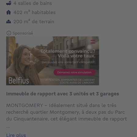
4 salles de bains
mètres carrés
402
m²
habitables
mètres carrés
200
m²
de terrain
Sponsorisé
Immeuble de rapport avec 3 unités et 3 garages
MONTGOMERY - Idéalement situé dans le très
recherché quartier Montgomery, à deux pas du Parc
du Cinquantenaire, cet élégant immeuble de rapport
bruxellois, reconnu comme maison, se compose de 3
...
appartements actuellement tous loués, générant un
lire plus