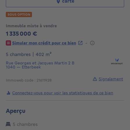
carte
SOUS OPTION
Immeuble mixte à vendre
1 335 000 €
1335000€
-
Simuler mon crédit pour ce bien
mètres carrés
5 chambres
|
402
m²
Rue Georges et Jacques Martin 2 B
1040
—
Etterbeek
Signalement
Immoweb code : 21611928
Connectez-vous pour voir les statistiques de ce bien
Aperçu
5 chambres