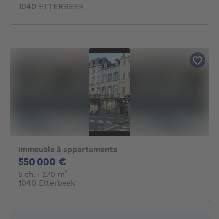
1040 ETTERBEEK
Immeuble à appartements
550000€
550 000 €
5 chambres
mètres carrés
5 ch.
· 270
m²
1040 Etterbeek