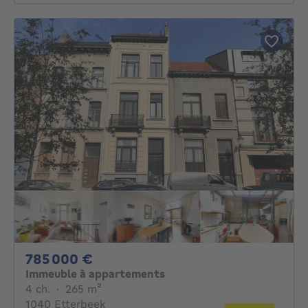
785000€
785 000 €
Immeuble à appartements
4 chambres
mètres carrés
4 ch.
·
265
m²
1040 Etterbeek