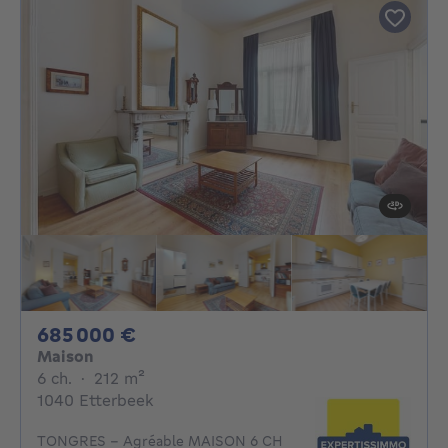
685000€
685 000 €
Maison
6 chambres
mètres carrés
6 ch.
·
212
m²
1040 Etterbeek
TONGRES - Agréable MAISON 6 CH