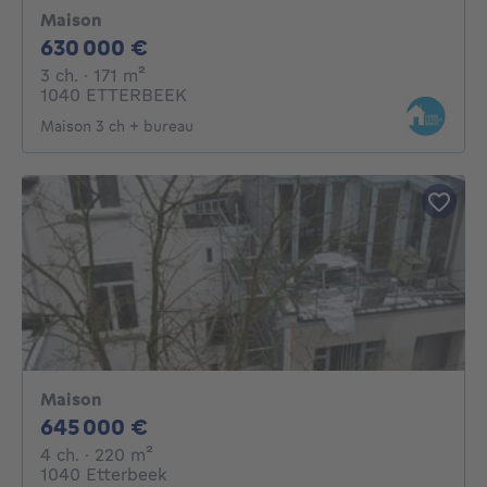
Maison
630000€
630 000 €
3 chambres
mètres carrés
3 ch.
· 171
m²
1040 ETTERBEEK
Maison 3 ch + bureau
Maison
645000€
645 000 €
4 chambres
mètres carrés
4 ch.
· 220
m²
1040 Etterbeek