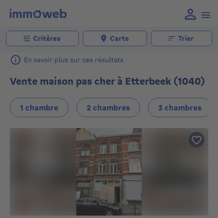
Critères
Carte
Trier
En savoir plus sur ces résultats
Vente maison pas cher à Etterbeek (1040)
1 chambre
2 chambres
3 chambres