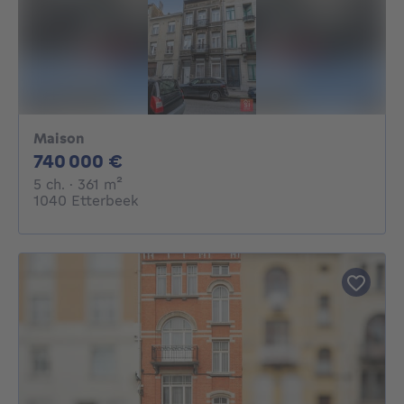
Maison
740000€
740 000 €
5 chambres
mètres carrés
5 ch.
· 361
m²
1040 Etterbeek