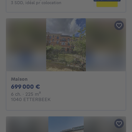
3 SDD, idéal pr colocation
Maison
699000€
699 000 €
6 chambres
mètres carrés
6 ch.
· 225
m²
1040 ETTERBEEK