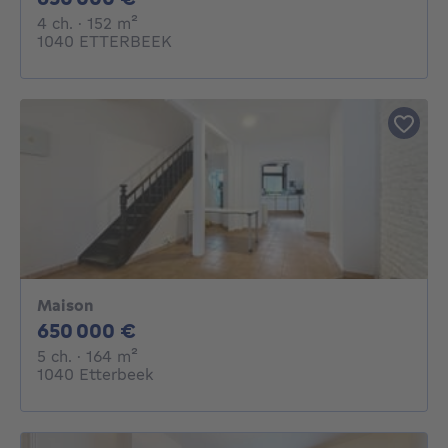
4 chambres
mètres carrés
4 ch.
· 152
m²
1040 ETTERBEEK
Maison
650000€
650 000 €
5 chambres
mètres carrés
5 ch.
· 164
m²
1040 Etterbeek