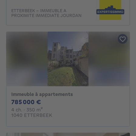
ETTERBEEK - IMMEUBLE A
PROXIMITE IMMEDIATE JOURDAN
Immeuble à appartements
785000€
785 000 €
4 chambres
mètres carrés
4 ch.
· 350
m²
1040 ETTERBEEK