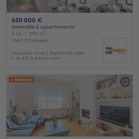
630000€
630 000 €
Immeuble à appartements
5 chambres
mètres carrés
5 ch.
·
290
m²
1040 Etterbeek
Immeuble mixte | Rentabilité nette
+ de 6,5 % acte en main
NOUVEAU