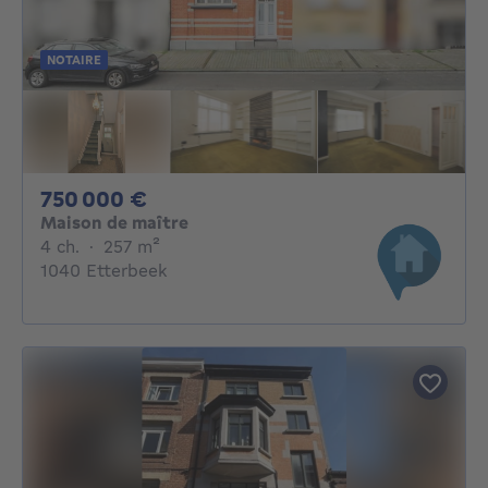
NOTAIRE
750000€
750 000 €
Maison de maître
4 chambres
mètres carrés
4 ch.
·
257
m²
1040 Etterbeek