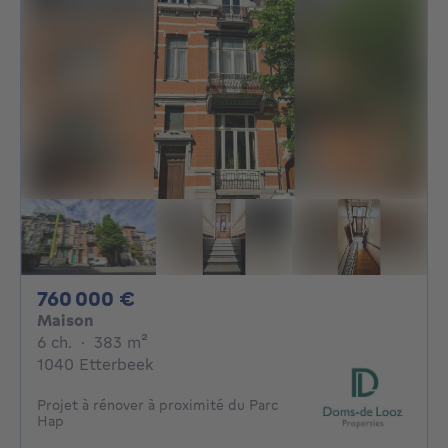
760000€
760 000 €
Maison
6 chambres
mètres carrés
6 ch.
·
383
m²
1040 Etterbeek
Projet à rénover à proximité du Parc
Hap