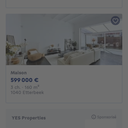
Maison
599000€
599 000 €
3 chambres
mètres carrés
3 ch.
· 160
m²
1040 Etterbeek
Sponsorisé
YES Properties