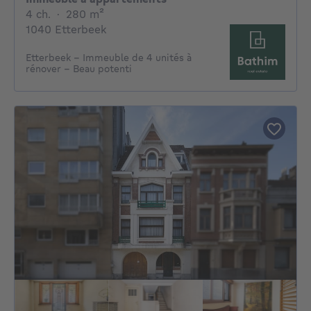
4 chambres
mètres carrés
4 ch.
·
280
m²
1040 Etterbeek
Etterbeek - Immeuble de 4 unités à
rénover - Beau potenti