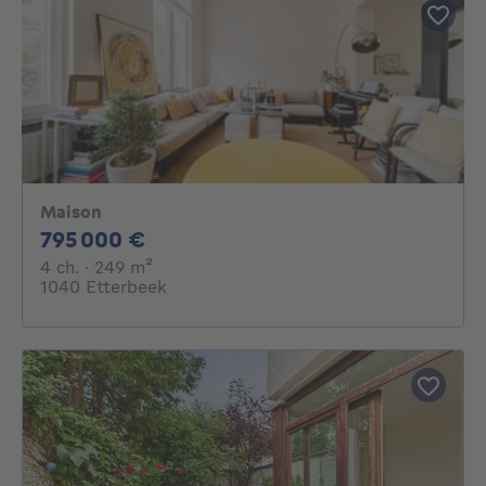
Maison
795000€
795 000 €
4 chambres
mètres carrés
4 ch.
· 249
m²
1040 Etterbeek