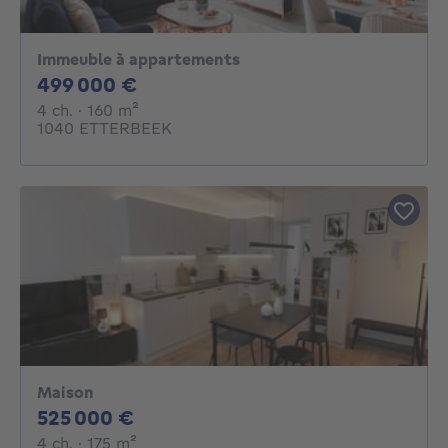
Immeuble à appartements
499000€
499 000 €
4 chambres
mètres carrés
4 ch.
· 160
m²
1040 ETTERBEEK
Maison
525000€
525 000 €
4 chambres
mètres carrés
4 ch.
· 175
m²