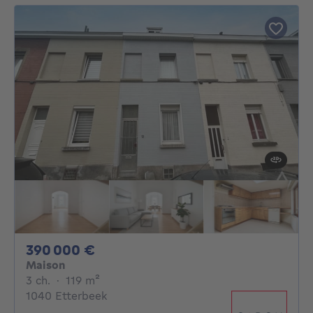
390000€
390 000 €
Maison
3 chambres
mètres carrés
3 ch.
·
119
m²
1040 Etterbeek