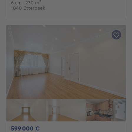
6 chambres
mètres carrés
6 ch.
· 230
m²
1040 Etterbeek
599000€
599 000 €