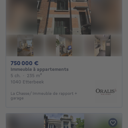
750000€
750 000 €
Immeuble à appartements
5 chambres
mètres carrés
5 ch.
·
235
m²
1040 Etterbeek
La Chasse/ Immeuble de rapport +
garage