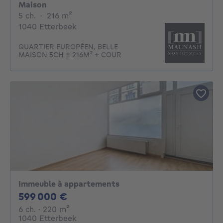
Maison
5 chambres
mètres carrés
5 ch.
·
216
m²
1040 Etterbeek
QUARTIER EUROPÉEN, BELLE
MAISON 5CH ± 216M² + COUR
Immeuble à appartements
599000€
599 000 €
6 chambres
mètres carrés
6 ch.
· 220
m²
1040 Etterbeek