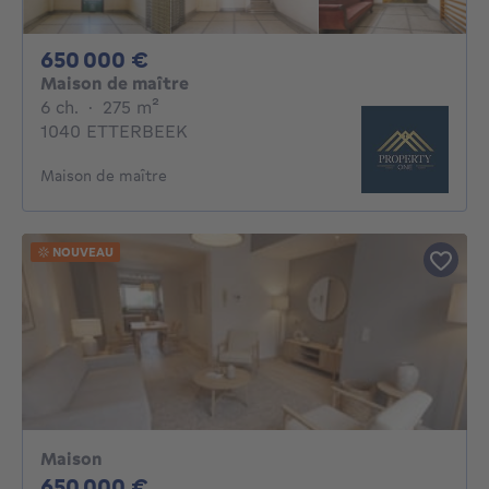
650000€
650 000 €
Maison de maître
6 chambres
mètres carrés
6 ch.
·
275
m²
1040 ETTERBEEK
Maison de maître
NOUVEAU
Maison
650000€
650 000 €