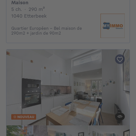
Maison
5 chambres
mètres carrés
5 ch.
·
290
m²
1040 Etterbeek
Quartier Européen - Bel maison de
290m2 + jardin de 90m2
NOUVEAU