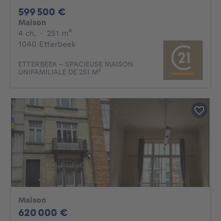
599500€
599 500 €
Maison
4 chambres
mètres carrés
4 ch.
·
251
m²
1040 Etterbeek
ETTERBEEK – SPACIEUSE MAISON
UNIFAMILIALE DE 251 M²
Maison
620000€
620 000 €