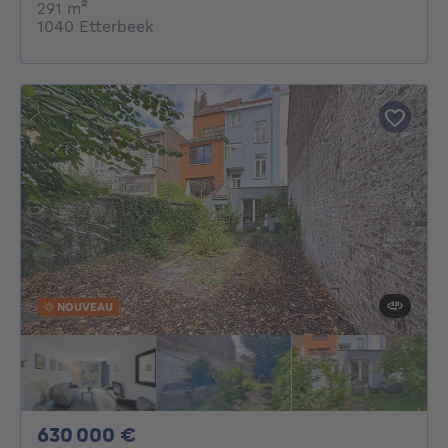
mètres carrés
291
m²
1040 Etterbeek
NOUVEAU
630000€
630 000 €