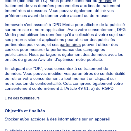
Maison de campagne à vendre Etterbeek
Immeuble à appartements à vendre
Maison Bel-étage à vendre
Bien exceptionnel à vendre
Ferme à vendre
Bungalow à vendre
Chalet à vendre
Château à vendre
Maison de campagne à vendre
Immeuble mixte à vendre
Autres biens à vendre
Manoir à vendre
Nos maisons hors de la Belgique
Maison à vendre France
Maison à vendre Espagne
Maison à vendre Italie
Maison à vendre Luxembourg
Maison à vendre Pays-bas
À propos
Outils
Immoweb
Estimer mon bien
Presse
Crédit hypothécaire avec
Belfius
Emplois
Assurances
Groupe Axel Springer