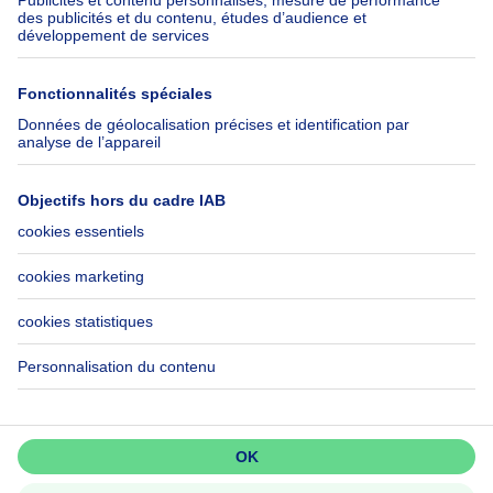
Check-list déménagement
SeLoger.com
Immowelt.de
Aide
Suivez-nous
FAQ
Immoweb Blog
Fraude
Facebook
Accessibilité
X
Contactez-nous
LinkedIn
Immoweb SA © 2026 - Tous droits réservés
Conditions d'utilisation
Gestion des cookies
Vie privée
Règles de fonctionnement et de classement
3044 -