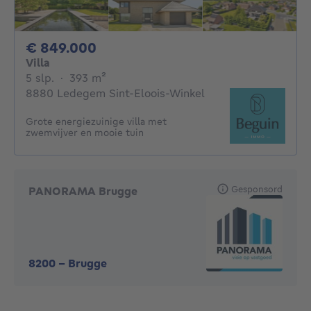
849000€
€ 849.000
Villa
5 slaapkamers
vierkante meters
5 slp.
·
393
m²
8880 Ledegem Sint-Eloois-Winkel
Grote energiezuinige villa met
zwemvijver en mooie tuin
Gesponsord
PANORAMA Brugge
8200
-
Brugge