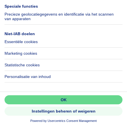
425000€
€ 425.000
Huis
5 slaapkamers
5 slp.
8800 Roeselare
Instapklare en energiezuinige
Mis niets!
tussenwoning met 5 slaapkam...
Activeer meldingen en wees als
eerste op de hoogte van nieuwe
zoekertjes.
Activeer alert