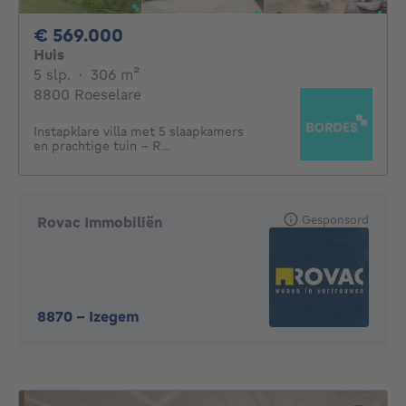
569000€
€ 569.000
Huis
5 slaapkamers
vierkante meters
5 slp.
·
306
m²
8800 Roeselare
Instapklare villa met 5 slaapkamers
en prachtige tuin - R...
Gesponsord
Rovac Immobiliën
8870
-
Izegem