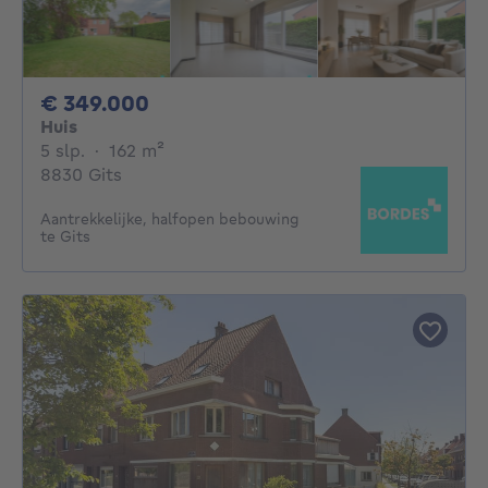
349000€
€ 349.000
Huis
5 slaapkamers
vierkante meters
5 slp.
·
162
m²
8830 Gits
Aantrekkelijke, halfopen bebouwing
te Gits