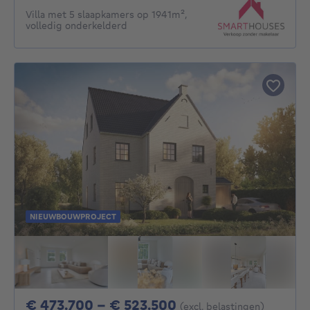
Villa met 5 slaapkamers op 1941m²,
volledig onderkelderd
NIEUWBOUWPROJECT
Van 473700€ Tot 
€ 473.700 - € 523.500
(excl. belastingen)