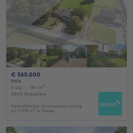
565000€
€ 565.000
Huis
5 slaapkamers
vierkante meters
5 slp.
·
181
m²
8800 Roeselare
Aantrekkelijke, te renoveren woning
op 11.575 m² te Roese..