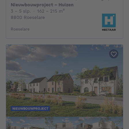
Nieuwbouwproject - Huizen
3 - 5 Slaapkamers
vierkante meters
3 - 5 slp.
·
162 - 215
m²
8800 Roeselare
Roeselare
NIEUWBOUWPROJECT