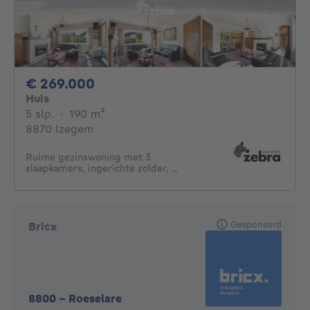
269000€
€ 269.000
Huis
5 slaapkamers
vierkante meters
5 slp.
·
190
m²
8870 Izegem
Ruime gezinswoning met 3
slaapkamers, ingerichte zolder, ...
Gesponsord
Bricx
8800
-
Roeselare