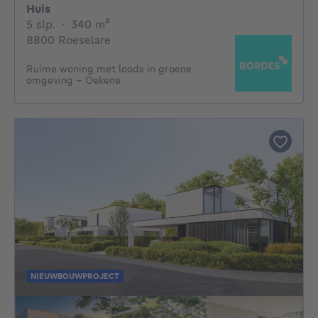
Huis
5 slaapkamers
vierkante meters
5 slp.
·
340
m²
8800 Roeselare
Ruime woning met loods in groene
omgeving - Oekene
NIEUWBOUWPROJECT