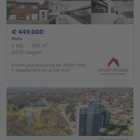
449000€
€ 449.000
Huis
5 slaapkamers
vierkante meters
5 slp.
·
238
m²
8870 Izegem
Ruime gezinswoning op 743m² met
5 slaapkamers en grote tuin
Gesponsord