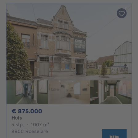
875000€
€ 875.000
Huis
5 slaapkamers
vierkante meters
5 slp.
·
1007
m²
8800 Roeselare