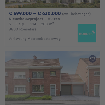
Van 599000€ Tot 
€ 599.000 - € 630.000
(excl. belastingen)
Nieuwbouwproject - Huizen
3 - 5 Slaapkamers
vierkante meters
3 - 5 slp.
·
194 - 288
m²
8800 Roeselare
Verkaveling Moorseelsesteenweg