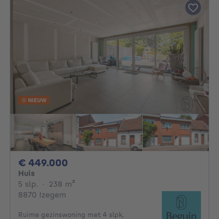
NIEUW
449000€
€ 449.000
Huis
5 slaapkamers
vierkante meters
5 slp.
·
238
m²
8870 Izegem
Ruime gezinswoning met 4 slpk,