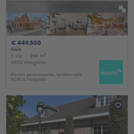
449500€
€ 449.500
Huis
5 slaapkamers
vierkante meters
5 slp.
·
268
m²
8830 Hooglede
Recent gerenoveerde, karaktervolle
HOB te Hooglede