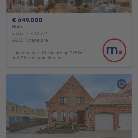
649000€
€ 649.000
Huis
5 slaapkamers
vierkante meters
5 slp.
·
432
m²
8800 Roeselare
Unieke Villa te Roeselare op 2258m²
met 28 zonnepanelen en