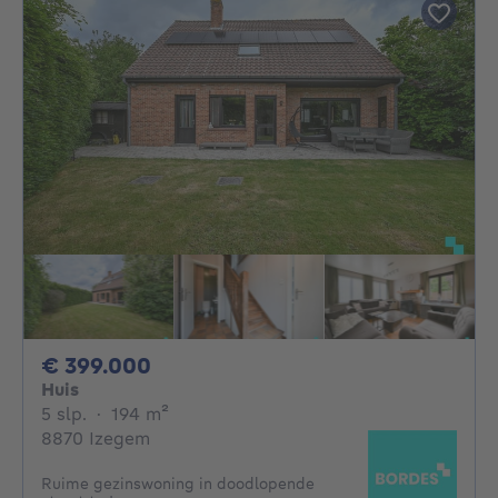
399000€
€ 399.000
Huis
5 slaapkamers
vierkante meters
5 slp.
·
194
m²
8870 Izegem
Ruime gezinswoning in doodlopende