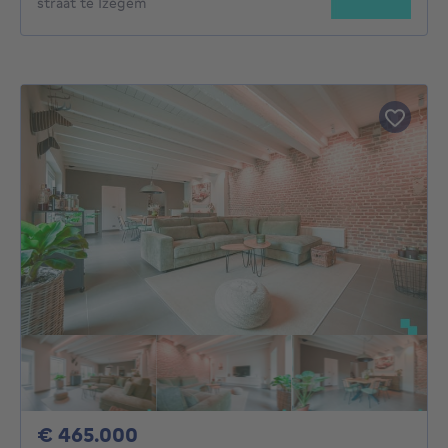
straat te Izegem
465000€
€ 465.000