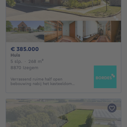
385000€
€ 385.000
Huis
5 slaapkamers
vierkante meters
5 slp.
·
268
m²
8870 Izegem
Verrassend ruime half open
bebouwing nabij het kasteeldom...