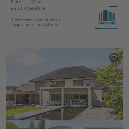
5 slaapkamers
vierkante meters
5 slp.
·
190
m²
8800 Roeselare
Ruime stadswoning met 4
slaapkamers en dakterras