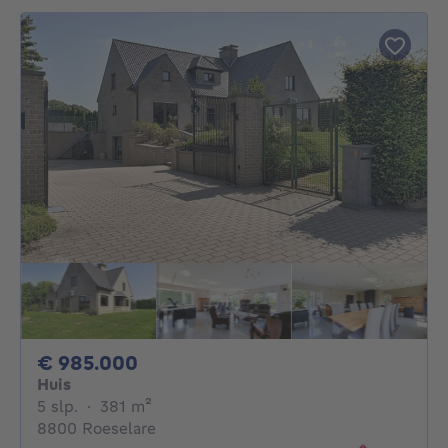
985000€
€ 985.000
Huis
5 slaapkamers
vierkante meters
5 slp.
·
381
m²
8800 Roeselare