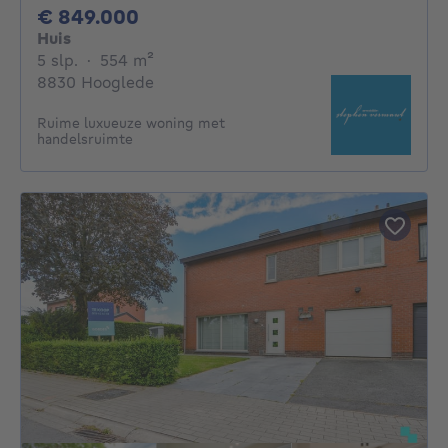
849000€
€ 849.000
Huis
5 slaapkamers
vierkante meters
5 slp.
·
554
m²
8830 Hooglede
Ruime luxueuze woning met
handelsruimte