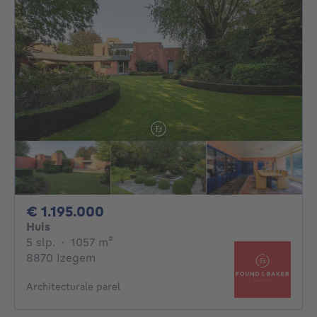
1195000€
€ 1.195.000
Huis
5 slaapkamers
vierkante meters
5 slp.
·
1057
m²
8870 Izegem
Architecturale parel