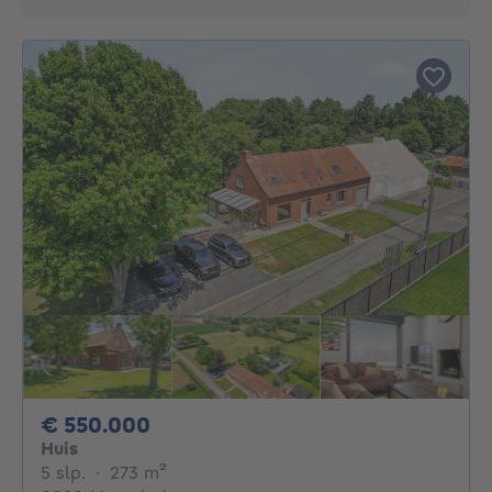
550000€
€ 550.000
Huis
5 slaapkamers
vierkante meters
5 slp.
·
273
m²