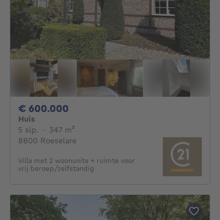
600000€
€ 600.000
Huis
5 slaapkamers
vierkante meters
5 slp.
·
347
m²
8800 Roeselare
Villa met 2 woonunits + ruimte voor
vrij beroep/zelfstandig