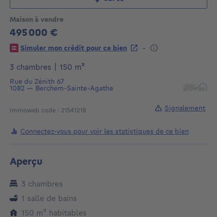
Maison à vendre
495 000 €
495000€
-
Simuler mon crédit pour ce bien
mètres carrés
3 chambres
|
150
m²
Rue du Zénith 67
1082
—
Berchem-Sainte-Agathe
Signalement
Immoweb code : 21541218
Connectez-vous pour voir les statistiques de ce bien
Aperçu
3 chambres
1 salle de bains
mètres carrés
150
m²
habitables