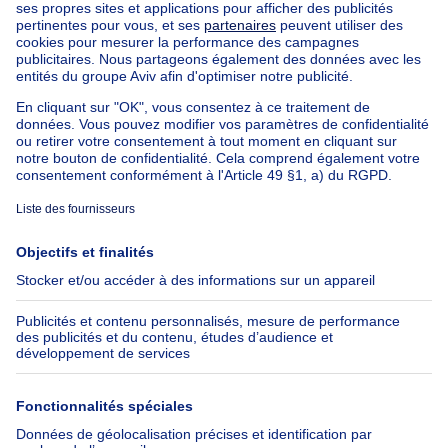
Appartement à vendre avec 3 chambres
Maison à vendre avec 3 chambres
Appartement à louer avec 3 chambres
Maison à louer avec 3 chambres
Appartement à louer avec 3 chambres Bruxelles-ville
À propos
Outils
Immoweb
Estimer mon bien
Presse
Crédit hypothécaire avec
Belfius
Emplois
Assurances
Groupe Axel Springer
Check-list déménagement
SeLoger.com
Immowelt.de
Aide
Suivez-nous