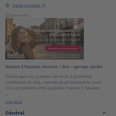
Visite virtuelle
Sponsorisé
Maison 3 façades rénovée - 3ch - garage- jardin
Située dans un quartier calme et à proximité
immédiate du ring, commerce et transports, nous
vous proposons cette agréable maison 3 façades
rénovée offrant une superficie habitable d’environ 150
...
m² qui offre des espaces fonctionnels ainsi qu’un beau
lire plus
potentiel familial.
Au rez-de-chaussée, vous trouverez un garage, une
Général