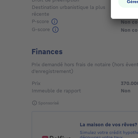
Destination urbanistique la plus
récente
Non c
P-score
Non c
G-score
Non c
Finances
Prix demandé hors frais de notaire (hors évent
d'enregistrement)
Prix
370.00
Immeuble de rapport
Non
Sponsorisé
La maison de vos rêves?
Simulez votre crédit hypoth
découvrez votre taux.