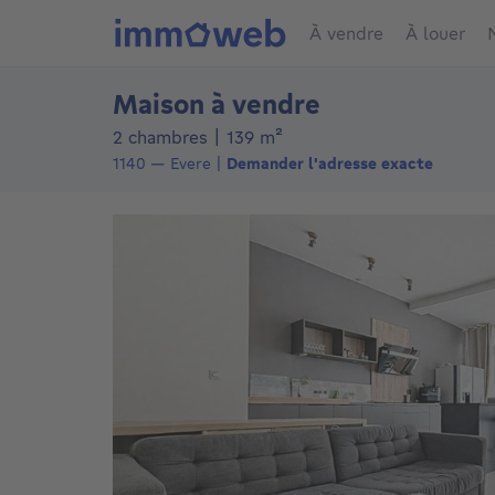
À vendre
À louer
Maison à vendre
mètres carrés
2 chambres
|
139
m²
1140
—
Evere
Demander l'adresse exacte