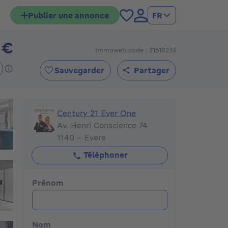
Publier une annonce
FR
 €
Immoweb code : 21618233
370000€
Sauvegarder
Partager
Century 21 Ever One
Century 21 Ever One
Av. Henri Conscience 74
1140 - Evere
Téléphoner
Prénom
Nom