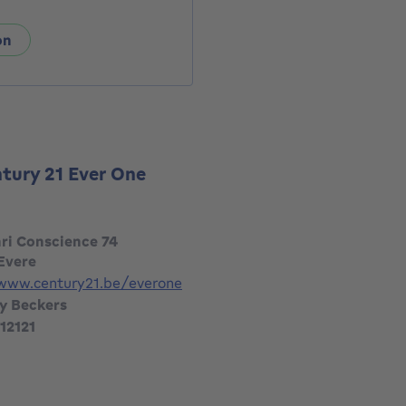
on
ntury 21 Ever One
nri Conscience 74
Evere
/www.century21.be/everone
y Beckers
12121