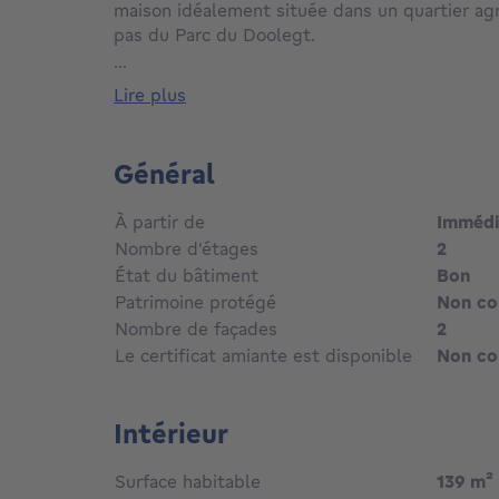
maison idéalement située dans un quartier agr
pas du Parc du Doolegt.
...
Cette maison se compose de deux chambres, d
lire plus
dressing, offrant un cadre de vie confortable 
famille.
Général
Au rez-de-chaussée, vous découvrirez un lumin
manger et cuisine ouverte donnant sur la cour 
À partir de
Imméd
espace de vie convivial et baigné de lumière. 
Nombre d'étages
2
qu’un WC séparé.
État du bâtiment
Bon
Patrimoine protégé
Non c
Au premier étage, la maison offre deux chambr
salle de douche avec WC.
Nombre de façades
2
Le certificat amiante est disponible
Non c
Vous profiterez également d’une buanderie sit
espace de rangement pratique et bien organis
Intérieur
Idéalement située, cette maison se trouve à 
des transports en commun et des écoles, vous
Surface habitable
139
m²