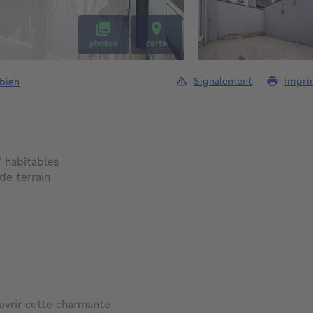
photos
carte
Signalement
Impri
 bien
mètres carrés
²
habitables
mètres carrés
de terrain
ouvrir cette charmante