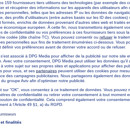
kilowattheure par mètres carrés
h/m²
ommuniqué
225-0000583438-01-2