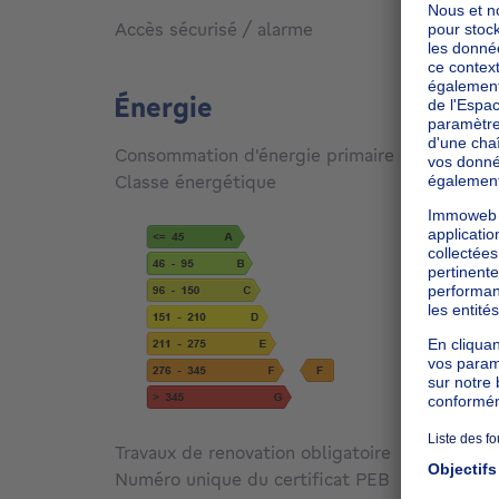
Accès sécurisé / alarme
Oui
Énergie
Consommation d'énergie primaire
326
kW
Classe énergétique
F
Travaux de renovation obligatoire
Non c
Numéro unique du certificat PEB
20210