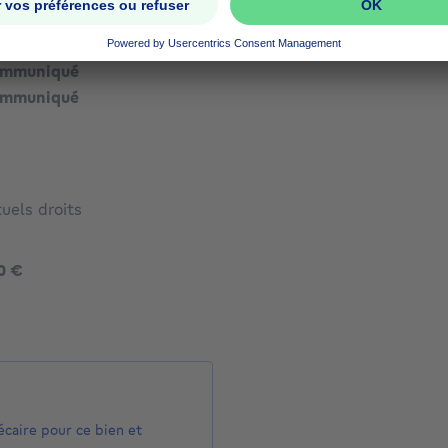
ommuniqué
ommuniqué
ommuniqué
uels droits
370000 €
0 €
écaire pour ce bien et