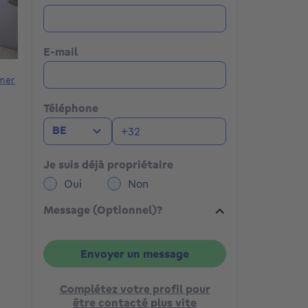
E-mail
mer
Téléphone
BE
Je suis déjà propriétaire
Oui
Non
Message (Optionnel)?
Envoyer un message
Complétez votre profil pour
être contacté plus vite