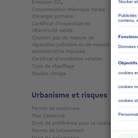
Emission CO₂
65 kg 
Consommation théorique totale
d'énergie primaire
Non c
Certificat d'inspection de
l'électricité valide
Oui
Citation: pas de mesure de
réparation judiciaire ou de mesure
administrative imposée
Non c
Certificat d'inondation valable
Non c
Type de chauffage
Gaz
Double vitrage
Oui
Urbanisme et risques
Permis de construire
Non c
Plan Cadastral
Non c
Droit de préférénce pour le locataire
Non c
Permis de lotissement
Non c
Droit de préemption
Non c