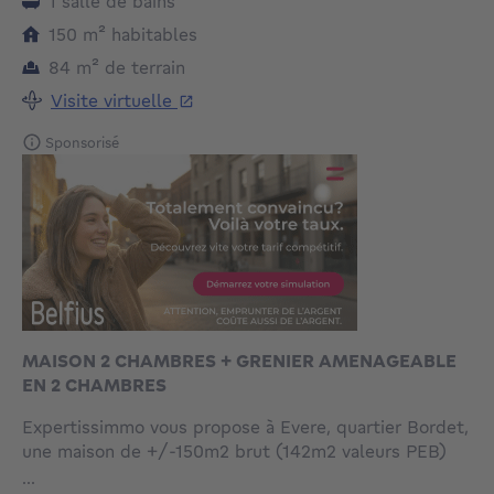
1 salle de bains
mètres carrés
150
m²
habitables
mètres carrés
84
m²
de terrain
Visite virtuelle
Sponsorisé
MAISON 2 CHAMBRES + GRENIER AMENAGEABLE
EN 2 CHAMBRES
Expertissimmo vous propose à Evere, quartier Bordet,
une maison de +/-150m2 brut (142m2 valeurs PEB)
avec une cour/air de jardin de +/-20m2. La maison est
...