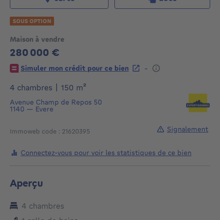
SOUS OPTION
Maison à vendre
280 000 €
280000€
-
Simuler mon crédit pour ce bien
mètres carrés
4 chambres
|
150
m²
Avenue Champ de Repos 50
1140
—
Evere
Signalement
Immoweb code : 21620395
Connectez-vous pour voir les statistiques de ce bien
Aperçu
4 chambres