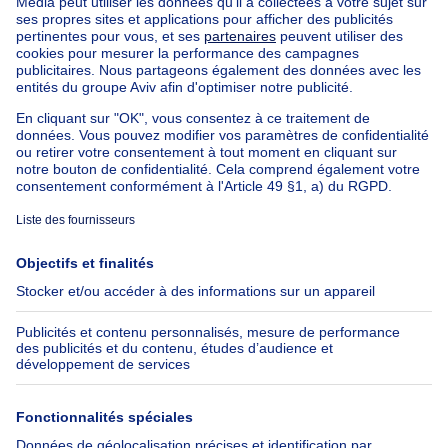
Nos biens à louer avec chambres
Appartement à vendre avec 3 chambres
Maison à vendre avec 3 chambres
Appartement à louer avec 3 chambres
Maison à louer avec 3 chambres
Appartement à louer avec 3 chambres Bruxelles-ville
À propos
Outils
Immoweb
Estimer mon bien
Presse
Crédit hypothécaire avec
Belfius
Emplois
Assurances
Groupe Axel Springer
Check-list déménagement
SeLoger.com
Immowelt.de
Aide
Suivez-nous