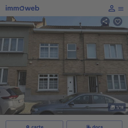
1/18
carte
docs