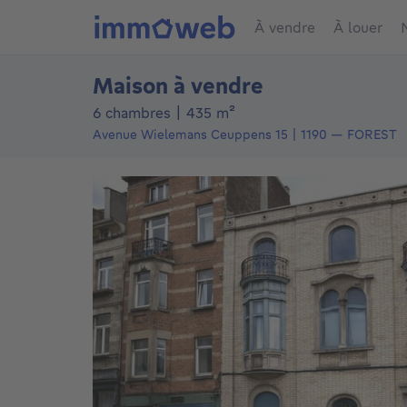
À vendre
À louer
Maison à vendre
mètres carrés
6 chambres
|
435
m²
Avenue Wielemans Ceuppens 15
1190
—
FOREST