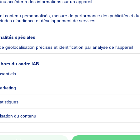
kilowattheure par mètres carrés
h/m²