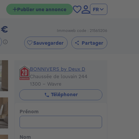
Publier une annonce
FR
 €
Immoweb code : 21565206
950000€
Sauvegarder
Partager
BONNIVERS by Deux D
BONNIVERS by Deux D
Chaussée de louvain 244
1300 - Wavre
Téléphoner
Prénom
Nom