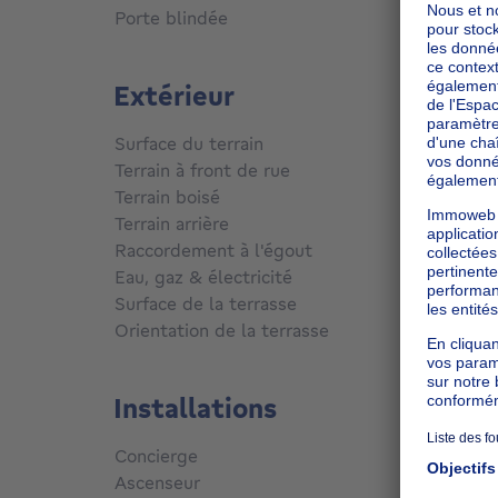
Porte blindée
Non
Extérieur
Surface du terrain
390
m²
Terrain à front de rue
Non
Terrain boisé
Non
Terrain arrière
Non
Raccordement à l'égout
Conne
Eau, gaz & électricité
Oui
Surface de la terrasse
40
m²
Orientation de la terrasse
Sud
Installations
Concierge
Non
Ascenseur
Non