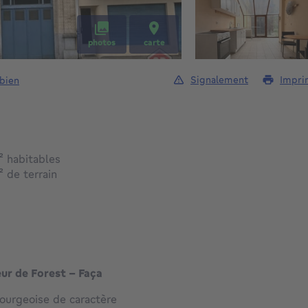
photos
carte
Signalement
Impri
 bien
mètres carrés
²
habitables
mètres carrés
²
de terrain
ur de Forest - Faça
urgeoise de caractère