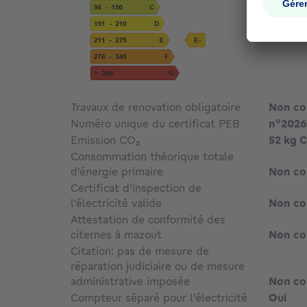
Travaux de renovation obligatoire
Non c
Numéro unique du certificat PEB
n°2026
Emission CO₂
52 kg 
Consommation théorique totale
d'énergie primaire
Non c
Certificat d'inspection de
l'électricité valide
Non c
Attestation de conformité des
citernes à mazout
Non c
Citation: pas de mesure de
réparation judiciaire ou de mesure
administrative imposée
Non c
Compteur séparé pour l'électricité
Oui