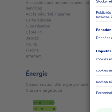
Accessible aux personnes avec un
handicap
Non
Accès sécurisé / alarme
Non
Porte blindée
Non
Climatisation
Oui
Câble TV
Oui
Jacuzzi
Non
Sauna
Non
Piscine
Non
Internet
Non
Énergie
Consommation d'énergie primaire
262
kW
Classe énergétique
E