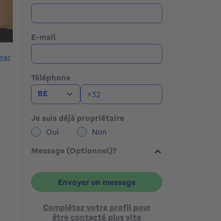
E-mail
mer
Téléphone
BE
Je suis déjà propriétaire
Oui
Non
Message (Optionnel)?
Envoyer un message
Complétez votre profil pour
être contacté plus vite