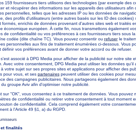
mètres carrés
cté
mètres carrés