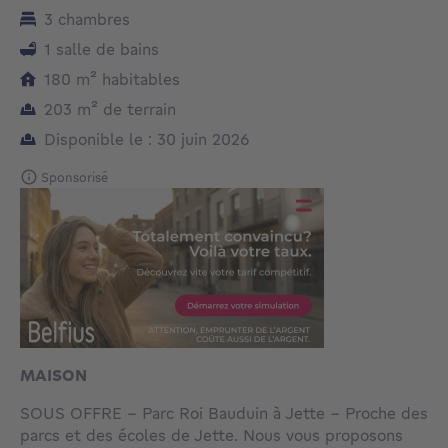
3 chambres
1 salle de bains
mètres carrés
180
m²
habitables
mètres carrés
203
m²
de terrain
Disponible le : 30 juin 2026
Sponsorisé
MAISON
SOUS OFFRE - Parc Roi Bauduin à Jette - Proche des
parcs et des écoles de Jette. Nous vous proposons