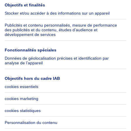
Presse
Crédit hypothécaire avec
Belfius
Emplois
Assurances
Groupe Axel Springer
Check-list déménagement
SeLoger.com
Immowelt.de
Aide
Suivez-nous
FAQ
Immoweb Blog
Fraude
Facebook
Accessibilité
X
Contactez-nous
LinkedIn
Immoweb SA © 2026 - Tous droits réservés
Conditions d'utilisation
Gestion des cookies
Vie privée
Règles de fonctionnement et de classement