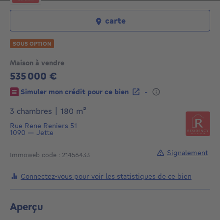
carte
SOUS OPTION
Maison à vendre
535 000 €
535000€
-
Simuler mon crédit pour ce bien
mètres carrés
3 chambres
|
180
m²
Rue Rene Reniers 51
1090
—
Jette
Signalement
Immoweb code : 21456433
Connectez-vous pour voir les statistiques de ce bien
Aperçu