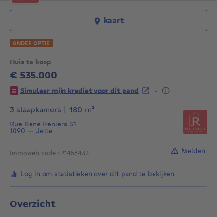
kaart
ONDER OPTIE
Huis te koop
€ 535.000
535000€
-
Simuleer mijn krediet voor dit pand
vierkante meters
3 slaapkamers
|
180
m²
Rue Rene Reniers 51
1090
—
Jette
Melden
Immoweb code : 21456433
Log in om statistieken over dit pand te bekijken
Overzicht