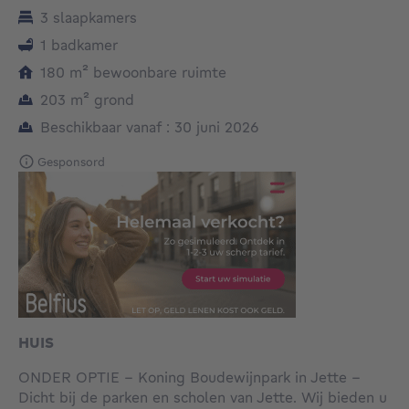
3 slaapkamers
1 badkamer
vierkante meters
180
m²
bewoonbare ruimte
vierkante meters
203
m²
grond
Beschikbaar vanaf : 30 juni 2026
Gesponsord
HUIS
ONDER OPTIE - Koning Boudewijnpark in Jette –
Dicht bij de parken en scholen van Jette. Wij bieden u