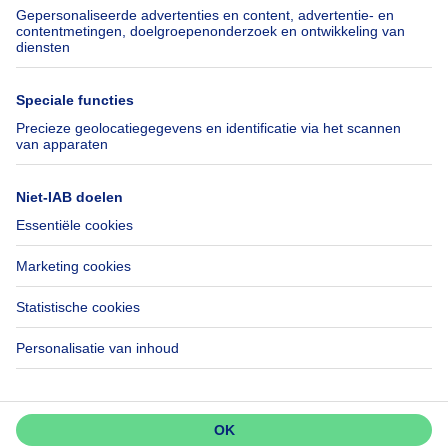
Verzekeringen
Axel Springer Group
Verhuis checklist
SeLoger.com
Immowelt.de
Hulp
Volg ons
Veelgestelde vragen
Immoweb Blog
Fraude
Facebook
Toegankelijkheid
X
Contacteer ons
LinkedIn
Immoweb SA © 2026 - Alle rechten voorbehouden
Gebruiksvoorwaarden
Cookie instellingen
Privacybeleid
Rangschikking regels
3044 -