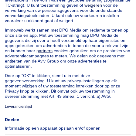
Home
België
Brussel (provincie)
Brussel (arrondissement)
Kopen uw huis in Jette
Onze huizen buiten België
Huis te koop Frankrijk
Huis te koop Spanje
Huis te koop Italië
Huis te koop Luxemburg
Huis te koop Nederland
Goedkoop vastgoed
Goedkoop huis te koop
Goedkope appartementen te huur
Onze huurwoningen met slaapkamers
Appartement te koop met 3 slaapkamers Oostende
Huis te koop met 3 slaapkamers Stene
Huis te koop met 3 slaapkamers Deurne
Over
Tools
Immoweb
Schat mijn eigendom
Pers
Hypothecair krediet met
Belfius
Jobs