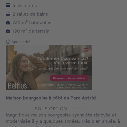
6 chambres
2 salles de bains
mètres carrés
230
m²
habitables
mètres carrés
190
m²
de terrain
Sponsorisé
Maison bourgeoise à côté du Parc Astrid
-------------- SOUS OPTION ! ---------------
Magnifique maison bourgeoise ayant été rénovée et
modernisée il y a quelques années. Très bien située, à