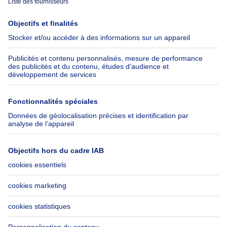
Immoweb
Estimer mon bien
Presse
Crédit hypothécaire avec
Belfius
Emplois
Assurances
Groupe Axel Springer
Check-list déménagement
SeLoger.com
Immowelt.de
Aide
Suivez-nous
FAQ
Immoweb Blog
Fraude
Facebook
Accessibilité
X
Contactez-nous
LinkedIn
Immoweb SA © 2026 - Tous droits réservés
Conditions d'utilisation
Gestion des cookies
Vie privée