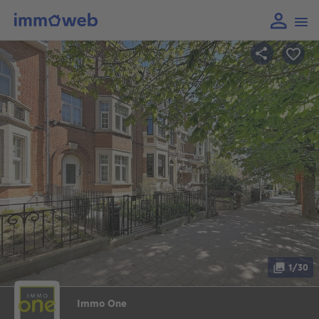
1/30
Immo One