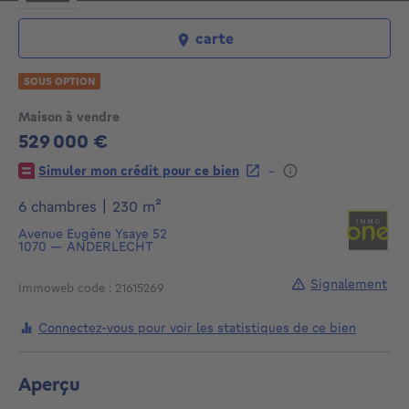
carte
SOUS OPTION
Maison à vendre
529 000 €
529000€
-
Simuler mon crédit pour ce bien
mètres carrés
6 chambres
|
230
m²
Avenue Eugène Ysaye 52
1070
—
ANDERLECHT
Signalement
Immoweb code : 21615269
Connectez-vous pour voir les statistiques de ce bien
Aperçu