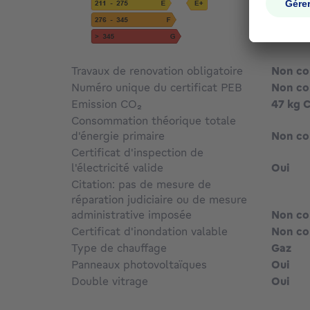
Travaux de renovation obligatoire
Non c
Numéro unique du certificat PEB
Non c
Emission CO₂
47 kg 
Consommation théorique totale
d'énergie primaire
Non c
Certificat d'inspection de
l'électricité valide
Oui
Citation: pas de mesure de
réparation judiciaire ou de mesure
administrative imposée
Non c
Certificat d'inondation valable
Non c
Type de chauffage
Gaz
Panneaux photovoltaïques
Oui
Double vitrage
Oui