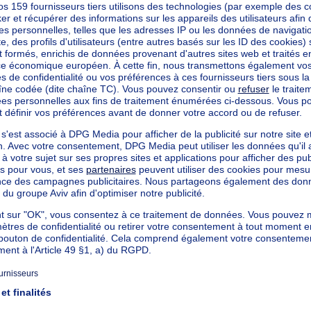
mètres carrés
cté
mètres carrés
ètres carrés
est