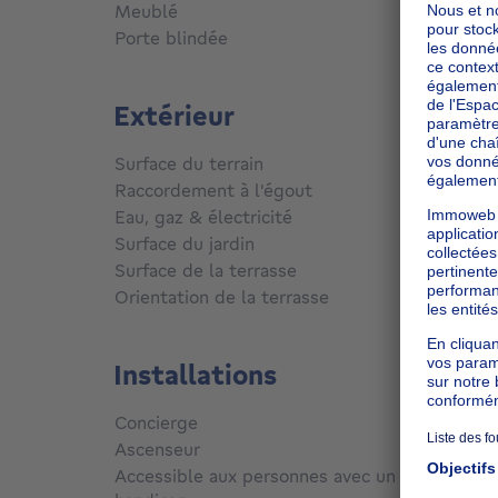
Meublé
Non
Porte blindée
Non
Extérieur
Surface du terrain
121
m²
Raccordement à l'égout
Conne
Eau, gaz & électricité
Oui
Surface du jardin
80
m²
m
Surface de la terrasse
5
m²
Orientation de la terrasse
Sud-ou
Installations
Concierge
Non
Ascenseur
Non
Accessible aux personnes avec un