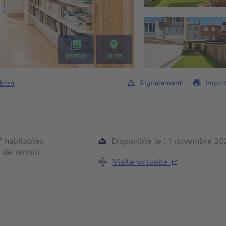
photos
carte
Signalement
Impri
 bien
mètres carrés
²
habitables
Disponible le : 1 novembre 20
mètres carrés
²
de terrain
Visite virtuelle