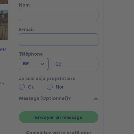
Nom
E-mail
mer
Téléphone
BE
Je suis déjà propriétaire
26
Oui
Non
Message (Optionnel)?
Envoyer un message
Complétez votre profil pour