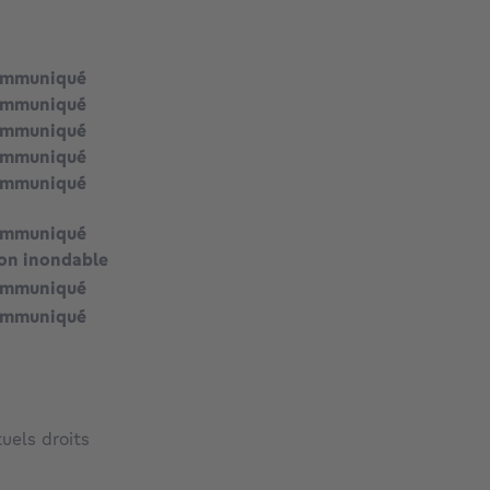
ommuniqué
ommuniqué
ommuniqué
ommuniqué
ommuniqué
ommuniqué
on inondable
ommuniqué
ommuniqué
uels droits