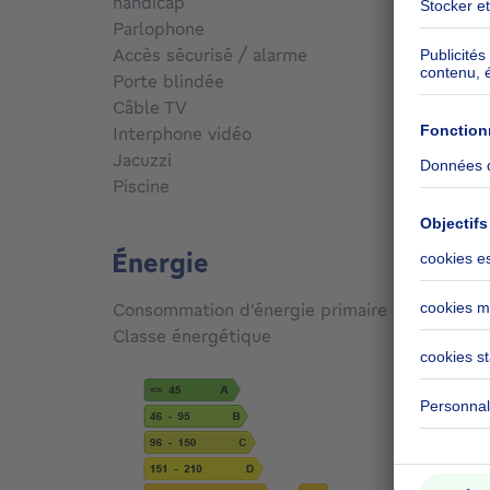
handicap
Non
Parlophone
Oui
Accès sécurisé / alarme
Non
Porte blindée
Non
Câble TV
Oui
Interphone vidéo
Oui
Jacuzzi
Non
Piscine
Non
Énergie
Consommation d'énergie primaire
231
kW
Classe énergétique
E