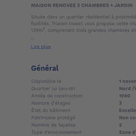
MAISON RENOVEE 3 CHAMBRES + JARDIN
Située dans un quartier résidentiel à proximi
facilités, Trianon Invest vous propose cette 
139m², comprenant trois grandes chambres et 
La maison s'agence comme suit :
...
- Rez-de-chaussée : Un spacieux séjour avec u
lire plus
entièrement équipée (four, taque au gaz, hotte
réfrigérateur), le tout s'ouvrant sur une terra
orientés Sud-Ouest.
Général
- Entre-paliers : Deux toilettes séparées (une
deuxième niveau).
Disponible le
1 nove
- 1er étage : Deux belles chambres disposant 
Quartier ou lieu-dit
Nord /
- 2ème étage : Une grande chambre et une sal
Année de construction
1960
raccordement pour la buanderie.
Nombre d'étages
3
- Dernier étage : Un grenier de rangement.
Côté technique, la maison bénéficie de rénova
État du bâtiment
Excelle
toiture principale isolée en 2024, toiture plat
Patrimoine protégé
Non c
2026 et installation de panneaux solaires en 
Nombre de façades
2
également de caves en sous-sol, d'une chaudi
Type d’environnement
Zone d'