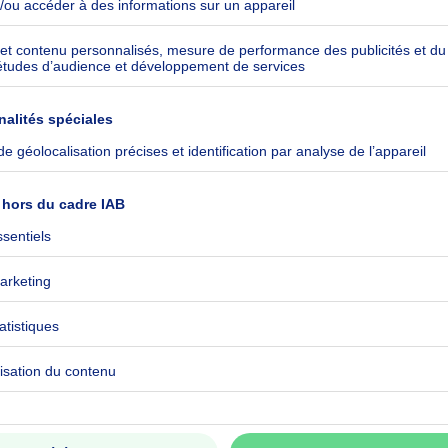
kilowattheure par mètres carrés
h/m²