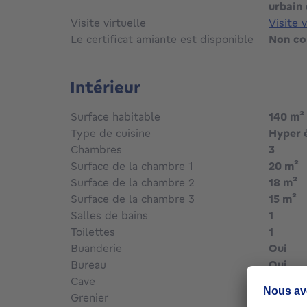
installation électrique conforme. PEB E+
urbain 
Visite virtuelle
Visite 
Le certificat amiante est disponible
Non c
Intérieur
Surface habitable
140
m²
Type de cuisine
Hyper 
Chambres
3
Surface de la chambre 1
20
m²
Surface de la chambre 2
18
m²
Surface de la chambre 3
15
m²
Salles de bains
1
Toilettes
1
Buanderie
Oui
Bureau
Oui
Cave
Oui
Grenier
Oui