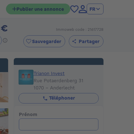
Publier une annonce
FR
 €
Immoweb code : 21617728
399000€
Sauvegarder
Partager
Trianon Invest
Trianon Invest
Rue Potaerdenberg 31
1070 - Anderlecht
Téléphoner
Prénom