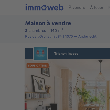
À vendre
À louer
Maison à vendre
mètres carrés
3 chambres
|
140
m²
Rue de l'Orphelinat 84
1070
—
Anderlecht
Trianon Invest
SOUS OPTION