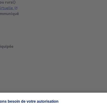
ou rural)
virtuelle
ommuniqué
mètres carrés
équipée
mètres carrés
mètres carrés
mètres carrés