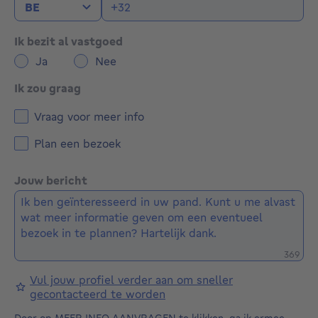
Ik bezit al vastgoed
Ja
Nee
Ik zou graag
Vraag voor meer info
Plan een bezoek
Jouw bericht
Restere
369
Vul jouw profiel verder aan om sneller
gecontacteerd te worden
Door op MEER INFO AANVRAGEN te klikken, ga ik ermee