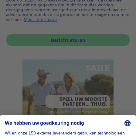
akkoord dat de gegevens die in dit formulier worden
doorgegeven, worden overgedragen door Immoweb aan de
adverteerder, die deze zal gebruiken om te reageren op mijn
verzoek.
Meer informatie
Bericht sturen