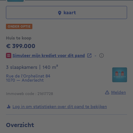
kaart
ONDER OPTIE
Huis te koop
€ 399.000
399000€
-
Simuleer mijn krediet voor dit pand
vierkante meters
3 slaapkamers
|
140
m²
Rue de l'Orphelinat 84
1070
—
Anderlecht
Melden
Immoweb code : 21617728
Log in om statistieken over dit pand te bekijken
Overzicht