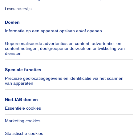
Over
Tools
Immoweb
Schat mijn eigendom
Pers
Hypothecair krediet met
Belfius
Jobs
Verzekeringen
Axel Springer Group
Verhuis checklist
SeLoger.com
Immowelt.de
Hulp
Volg ons
Veelgestelde vragen
Immoweb Blog
Fraude
Facebook
Toegankelijkheid
X
Contacteer ons
LinkedIn
Immoweb SA © 2026 - Alle rechten voorbehouden