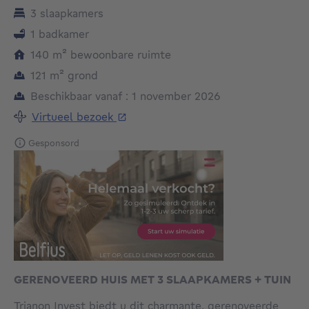
3 slaapkamers
1 badkamer
vierkante meters
140
m²
bewoonbare ruimte
vierkante meters
121
m²
grond
Beschikbaar vanaf : 1 november 2026
Virtueel bezoek
Gesponsord
GERENOVEERD HUIS MET 3 SLAAPKAMERS + TUIN
Trianon Invest biedt u dit charmante, gerenoveerde