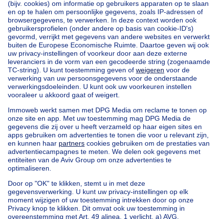
Home
België
Brussel (provincie)
Brussel (arrondissement)
Kopen uw huis in Anderlecht
Onze huizen buiten België
Huis te koop Frankrijk
Huis te koop Spanje
Huis te koop Italië
Huis te koop Luxemburg
Huis te koop Nederland
Goedkoop vastgoed
Goedkoop huis te koop
Goedkope appartementen te huur
Onze huurwoningen met slaapkamers
Appartement te koop met 3 slaapkamers Oostende
Huis te koop met 3 slaapkamers Stene
Huis te koop met 3 slaapkamers Deurne