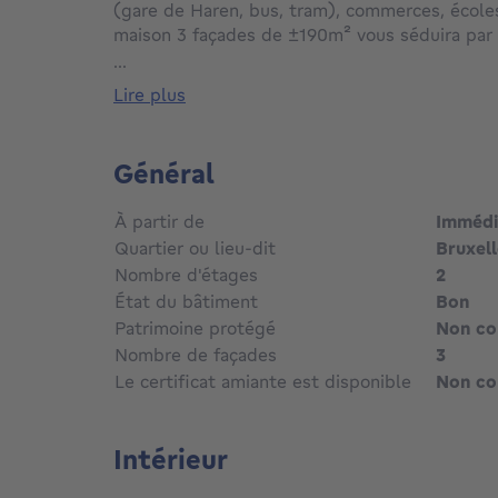
(gare de Haren, bus, tram), commerces, écoles
maison 3 façades de ±190m² vous séduira par 
et ses extérieurs généreux.
...
lire plus
Elle se compose comme suit : • Rez-de-chauss
séparé, buanderie, double séjour lumineux (50
manger/salon), cuisine équipée (15m²) avec a
Général
terrasse (30m²+29m²) et un jardin (65m²) isolé
Hall de nuit, 2 chambres (20m² + 17m²), Un d
À partir de
Imméd
bain (9m²), Wc • 2ème étage : une grande ch
Quartier ou lieu-dit
Bruxell
• Électricité conforme jusqu’en 2041
Nombre d'étages
2
• Double vitrage dans toute la maison avec vo
État du bâtiment
Bon
• Espaces intérieurs bien agencés • Maison 
Patrimoine protégé
Non c
Infos & visites au 02 511.10.34
Nombre de façades
3
Le certificat amiante est disponible
Non c
Intérieur