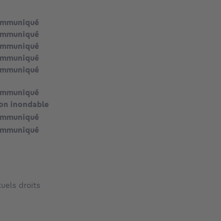
ommuniqué
ommuniqué
ommuniqué
ommuniqué
ommuniqué
ommuniqué
on inondable
ommuniqué
ommuniqué
uels droits
914 €