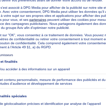
kilowattheure par mètres carrés
h/m²