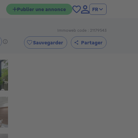
Publier une annonce
FR
€
Immoweb code : 21179543
Sauvegarder
Partager