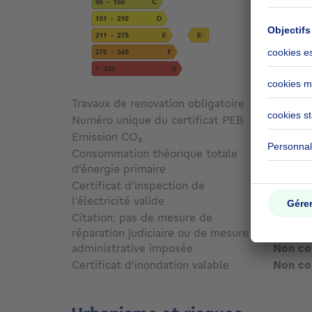
Travaux de renovation obligatoire
Non c
Numéro unique du certificat PEB
Non c
Emission CO₂
Non c
Consommation théorique totale
d'énergie primaire
Non c
Certificat d'inspection de
l'électricité valide
Oui
Citation: pas de mesure de
réparation judiciaire ou de mesure
administrative imposée
Non c
Certificat d'inondation valable
Non c