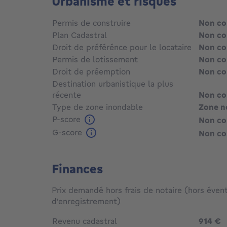
Urbanisme et risques
Permis de construire
Non c
Plan Cadastral
Non c
Droit de préférénce pour le locataire
Non c
Permis de lotissement
Non c
Droit de préemption
Non c
Destination urbanistique la plus
récente
Non c
Type de zone inondable
Zone n
P-score
Non c
G-score
Non c
Finances
Prix demandé hors frais de notaire (hors évent
d'enregistrement)
Revenu cadastral
914 €