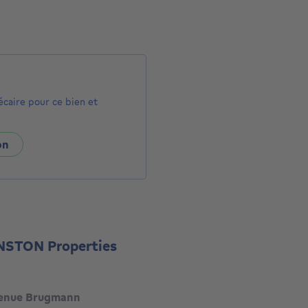
écaire pour ce bien et
on
NSTON Properties
enue Brugmann