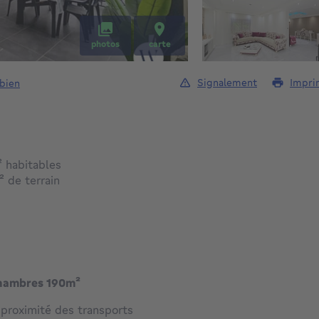
photos
carte
Signalement
Impri
 bien
mètres carrés
²
habitables
mètres carrés
²
de terrain
chambres 190m²
 proximité des transports