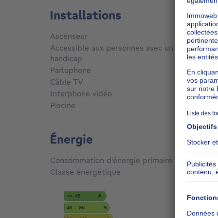
Installations
Ascenseur
Non
Accessible aux personnes avec un
handicap
Non
Parlophone
Non
Câble TV
Oui
Interphone vidéo
Non
Piscine
Non
Énergie
Consommation d'énergie primaire
257
kW
Classe énergétique
E