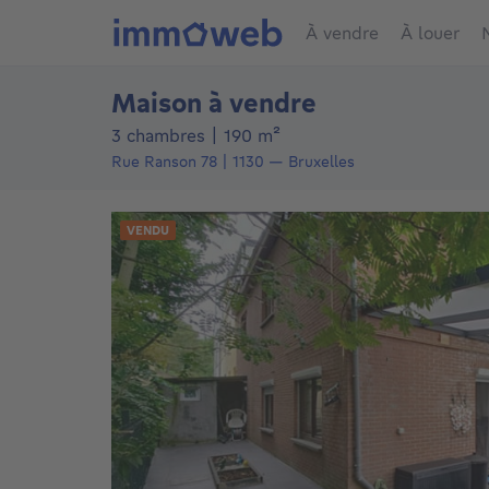
À vendre
À louer
Maison à vendre
mètres carrés
3 chambres
|
190
m²
Rue Ranson 78
1130
—
Bruxelles
VENDU