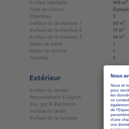
Surface habitable
190
m²
Type de cuisine
Équipé
Chambres
3
Surface de la chambre 1
20
m²
Surface de la chambre 2
17
m²
Surface de la chambre 3
18
m²
Salles de bains
1
Salles de douche
1
Toilettes
2
Extérieur
Surface du terrain
280
m²
Raccordement à l'égout
Conne
Eau, gaz & électricité
Oui
Surface du jardin
65
m²
Surface de la terrasse
59
m²