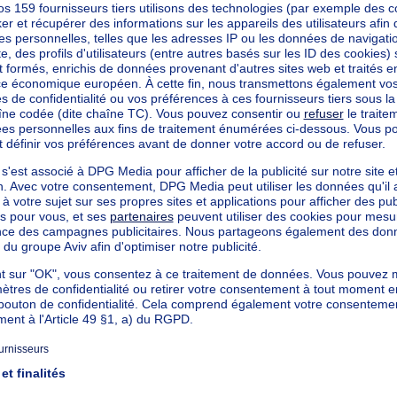
mètres carrés
mètres carrés
kilowattheure par mètres carrés
h/m²