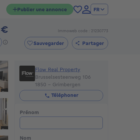
Publier une annonce
FR
 €
Immoweb code : 21230773
395000€
Sauvegarder
Partager
Flow Real Property
Flow Real Property
Brusselsesteenweg 106
1850 - Grimbergen
Téléphoner
Prénom
Nom