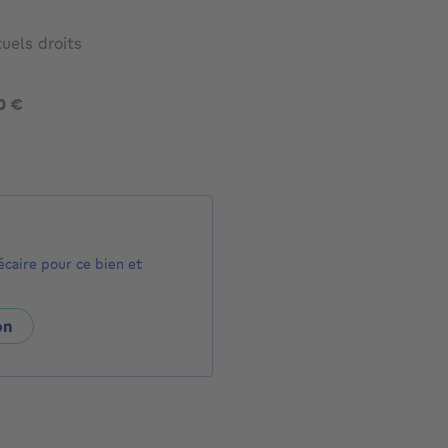
uels droits
395000 €
0 €
écaire pour ce bien et
on