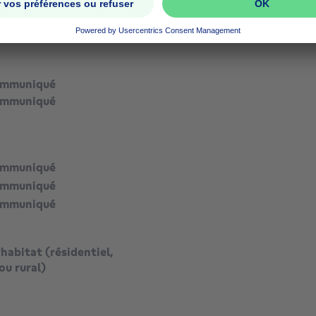
ommuniqué
ommuniqué
ommuniqué
ommuniqué
ommuniqué
habitat (résidentiel,
ou rural)