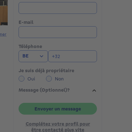
E-mail
mer
Téléphone
BE
Je suis déjà propriétaire
Oui
Non
Message (Optionnel)?
Envoyer un message
Complétez votre profil pour
être contacté plus vite