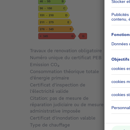
Travaux de renovation obligatoire
Non c
Numéro unique du certificat PEB
202512
Emission CO₂
109 kg
Consommation théorique totale
d'énergie primaire
151833
Certificat d'inspection de
l'électricité valide
Non
Citation: pas de mesure de
réparation judiciaire ou de mesure
administrative imposée
Non c
Certificat d'inondation valable
Non c
Type de chauffage
Gaz