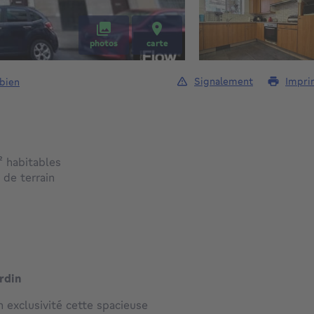
photos
carte
Signalement
Impri
 bien
mètres carrés
²
habitables
mètres carrés
²
de terrain
ardin
exclusivité cette spacieuse