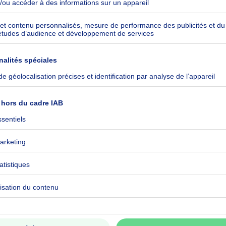
ommuniqué
15-0000737666-01-4
 CO₂/m²
 kWh/an
ommuniqué
ommuniqué