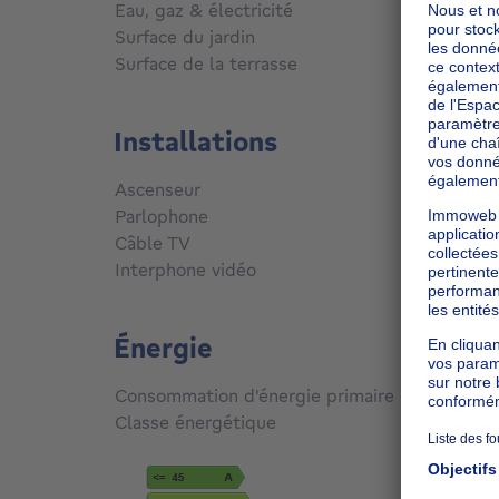
Eau, gaz & électricité
Oui
Surface du jardin
52
m²
Surface de la terrasse
52
m²
Installations
Ascenseur
Non
Parlophone
Non
Câble TV
Oui
Interphone vidéo
Non
Énergie
Consommation d'énergie primaire
685
kW
Classe énergétique
G