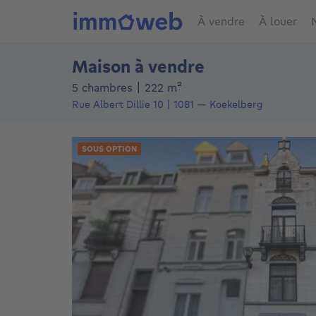
À vendre
À louer
Maison à vendre
mètres carrés
5 chambres
|
222
m²
Rue Albert Dillie 10
1081
—
Koekelberg
SOUS OPTION