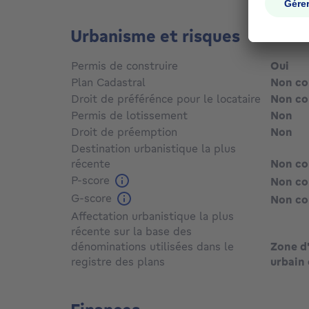
Urbanisme et risques
Permis de construire
Oui
Plan Cadastral
Non c
Droit de préférénce pour le locataire
Non c
Permis de lotissement
Non
Droit de préemption
Non
Destination urbanistique la plus
récente
Non c
P-score
Non c
G-score
Non c
Affectation urbanistique la plus
récente sur la base des
dénominations utilisées dans le
Zone d'
registre des plans
urbain 