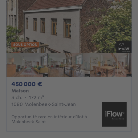
SOUS OPTION
450000€
450 000 €
Maison
3 chambres
mètres carrés
3 ch.
·
172
m²
1080 Molenbeek-Saint-Jean
Opportunité rare en intérieur d’îlot à
Molenbeek-Saint