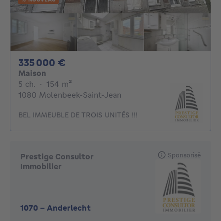
335000€
335 000 €
Maison
5 chambres
mètres carrés
5 ch.
·
154
m²
1080 Molenbeek-Saint-Jean
BEL IMMEUBLE DE TROIS UNITÉS !!!
Sponsorisé
Prestige Consultor
Immobilier
1070
-
Anderlecht