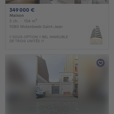
349000€
349 000 €
Maison
5 chambres
mètres carrés
5 ch.
·
154
m²
1080 Molenbeek-Saint-Jean
!! SOUS-OPTION !! BEL IMMEUBLE
DE TROIS UNITÉS !!!