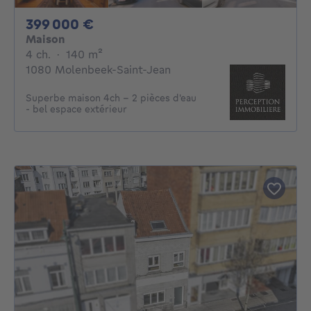
399000€
399 000 €
Maison
4 chambres
mètres carrés
4 ch.
·
140
m²
1080 Molenbeek-Saint-Jean
Superbe maison 4ch - 2 pièces d'eau
- bel espace extérieur