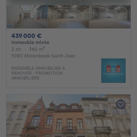
439000€
439 000 €
Immeuble mixte
2 chambres
mètres carrés
2 ch.
·
360
m²
1080 Molenbeek-Saint-Jean
ENSEMBLE IMMOBILIER A
RENOVER : PROMOTION
IMMOBILIERE