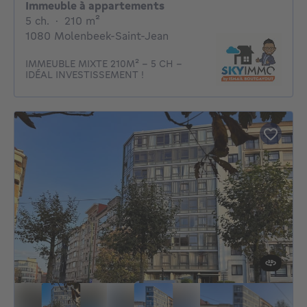
Immeuble à appartements
5 chambres
mètres carrés
5 ch.
·
210
m²
1080 Molenbeek-Saint-Jean
IMMEUBLE MIXTE 210M² - 5 CH -
IDÉAL INVESTISSEMENT !