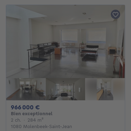
966000€
966 000 €
Bien exceptionnel
2 chambres
mètres carrés
2 ch.
·
284
m²
1080 Molenbeek-Saint-Jean