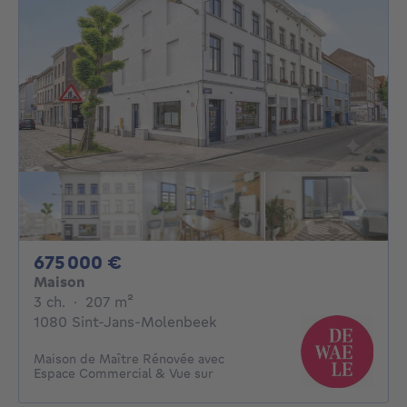
675000€
675 000 €
Maison
3 chambres
mètres carrés
3 ch.
·
207
m²
1080 Sint-Jans-Molenbeek
Maison de Maître Rénovée avec
Espace Commercial & Vue sur