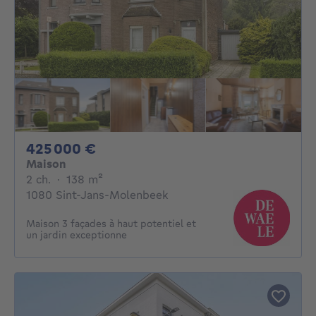
425000€
425 000 €
Maison
2 chambres
mètres carrés
2 ch.
·
138
m²
1080 Sint-Jans-Molenbeek
Maison 3 façades à haut potentiel et
un jardin exceptionne