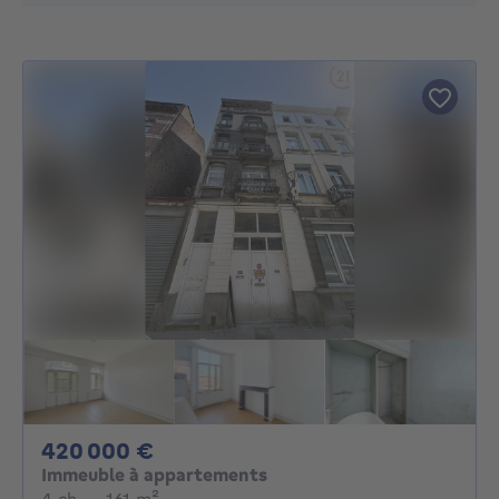
420000€
420 000 €
Immeuble à appartements
4 chambres
mètres carrés