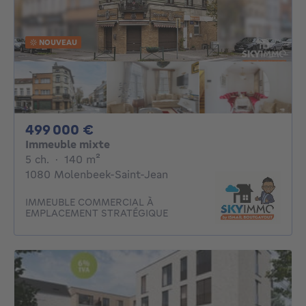
NOUVEAU
499000€
499 000 €
Immeuble mixte
5 chambres
mètres carrés
5 ch.
·
140
m²
1080 Molenbeek-Saint-Jean
IMMEUBLE COMMERCIAL À
EMPLACEMENT STRATÉGIQUE