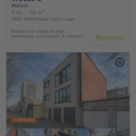
Maison
4 chambres
mètres carrés
4 ch.
·
162
m²
1080 Molenbeek-Saint-Jean
Maison bien située et bien
entretenue, comprenant 4 chambre
NOUVEAU