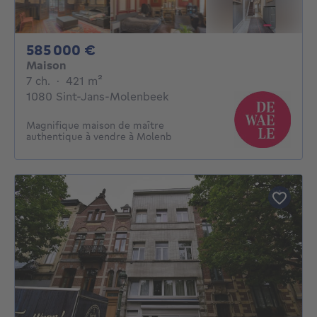
585000€
585 000 €
Maison
7 chambres
mètres carrés
7 ch.
·
421
m²
1080 Sint-Jans-Molenbeek
Magnifique maison de maître
authentique à vendre à Molenb