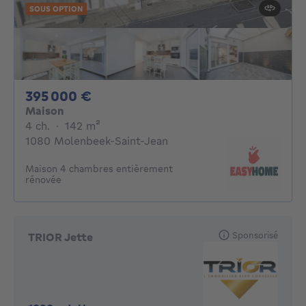
SOUS OPTION
395000€
395 000 €
Maison
4 chambres
mètres carrés
4 ch.
·
142
m²
1080 Molenbeek-Saint-Jean
Maison 4 chambres entièrement
rénovée
Sponsorisé
TRIOR Jette