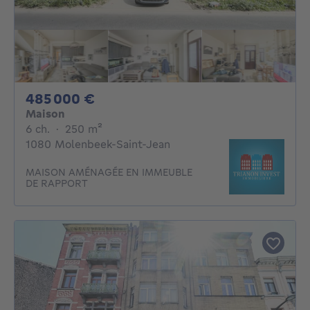
485000€
485 000 €
Maison
6 chambres
mètres carrés
6 ch.
·
250
m²
1080 Molenbeek-Saint-Jean
MAISON AMÉNAGÉE EN IMMEUBLE
DE RAPPORT