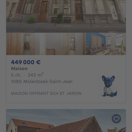
449000€
449 000 €
Maison
5 chambres
mètres carrés
5 ch.
·
243
m²
1080 Molenbeek-Saint-Jean
MAISON OFFRANT 5CH ET JARDIN