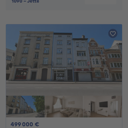
1090
-
Jette
499000€
499 000 €