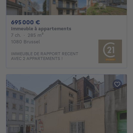
695000€
695 000 €
Immeuble à appartements
7 chambres
mètres carrés
7 ch.
·
285
m²
1080 Brussel
IMMEUBLE DE RAPPORT RECENT
AVEC 2 APPARTEMENTS !