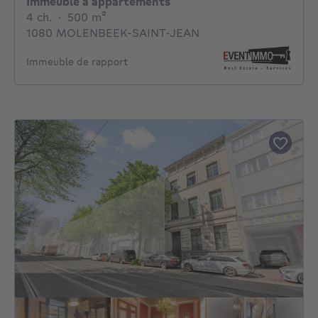
Immeuble à appartements
4 chambres
mètres carrés
4 ch.
·
500
m²
1080 MOLENBEEK-SAINT-JEAN
Immeuble de rapport