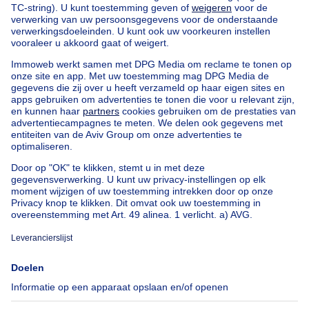
Kopen uw appartementsblok in Bruxelles
Onze huizen buiten België
Huis te koop Frankrijk
Huis te koop Spanje
Huis te koop Italië
Huis te koop Luxemburg
Huis te koop Nederland
Goedkoop vastgoed
Goedkoop huis te koop
Goedkope appartementen te huur
Onze huurwoningen met slaapkamers
Appartement te koop met 3 slaapkamers Oostende
Huis te koop met 3 slaapkamers Stene
Huis te koop met 3 slaapkamers Deurne
Over
Tools
Immoweb
Schat mijn eigendom
Pers
Hypothecair krediet met
Belfius
Jobs
Verzekeringen