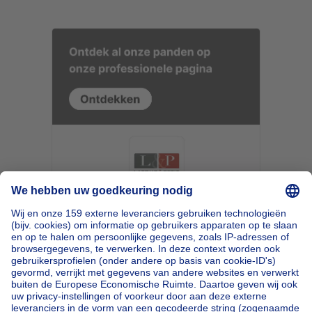
Home
België
Brussel (provincie)
Brussel (arrondissement)