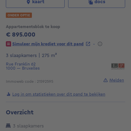
kaart
docs
ONDER OPTIE
Appartementsblok te koop
€ 895.000
895000€
-
Simuleer mijn krediet voor dit pand
vierkante meters
3 slaapkamers
|
275
m²
Rue Franklin 62
1000
—
Bruxelles
Melden
Immoweb code : 21592595
Log in om statistieken over dit pand te bekijken
Overzicht
3 slaapkamers