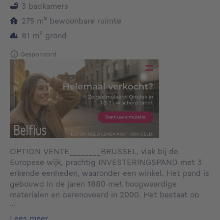
3 badkamers
vierkante meters
275
m²
bewoonbare ruimte
vierkante meters
81
m²
grond
Gesponsord
OPTION VENTE________BRUSSEL, vlak bij de
Europese wijk, prachtig INVESTERINGSPAND met 3
erkende eenheden, waaronder een winkel. Het pand is
gebouwd in de jaren 1880 met hoogwaardige
materialen en gerenoveerd in 2000. Het bestaat op
...
de begane grond uit een winkelruimte van 75 m² en
op de 1e en 2e verdieping uit twee appartementen (1
lees meer