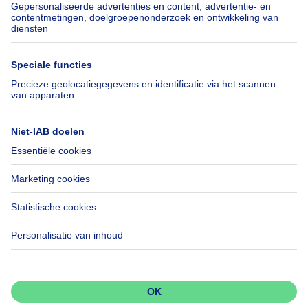
Axel Springer Group
Verhuis checklist
SeLoger.com
Immowelt.de
Hulp
Volg ons
Veelgestelde vragen
Immoweb Blog
Fraude
Facebook
Toegankelijkheid
X
Contacteer ons
LinkedIn
Immoweb SA © 2026 - Alle rechten voorbehouden
Gebruiksvoorwaarden
Cookie instellingen
Privacybeleid
Rangschikking regels
3044 -