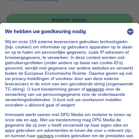
Bericht sturen
Home
België
Brussel (provincie)
Brussel (arrondissement)
Kopen uw appartementsblok in Saint-josse-ten-noode
Onze huizen buiten België
Huis te koop Frankrijk
Huis te koop Spanje
Huis te koop Italië
Huis te koop Luxemburg
Huis te koop Nederland
Goedkoop vastgoed
Goedkoop huis te koop
Goedkope appartementen te huur