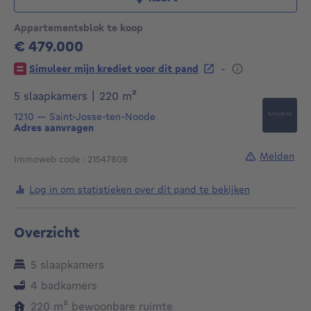
Appartementsblok te koop
€ 479.000
479000€
-
Simuleer mijn krediet voor dit pand
vierkante meters
5 slaapkamers
|
220
m²
1210
—
Saint-Josse-ten-Noode
Adres aanvragen
Melden
Immoweb code : 21547808
Log in om statistieken over dit pand te bekijken
Overzicht
5 slaapkamers
4 badkamers
vierkante meters
220
m²
bewoonbare ruimte