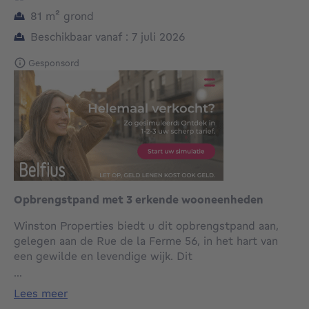
vierkante meters
81
m²
grond
Beschikbaar vanaf : 7 juli 2026
Gesponsord
Opbrengstpand met 3 erkende wooneenheden
Winston Properties biedt u dit opbrengstpand aan,
gelegen aan de Rue de la Ferme 56, in het hart van
een gewilde en levendige wijk. Dit
appartementencomplex vormt een zeldzame kans
...
voor elke belegger die op zoek is naar een rendabel,
lees meer
goed ingedeeld en perfect gelegen pand, op een