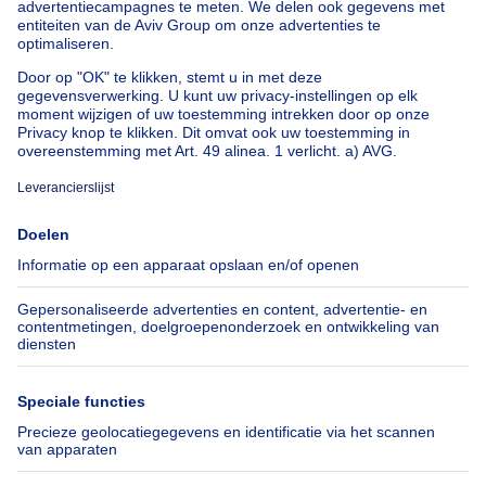
Onze huurwoningen met slaapkamers
Appartement te koop met 3 slaapkamers Oostende
Huis te koop met 3 slaapkamers Stene
Huis te koop met 3 slaapkamers Deurne
Over
Tools
Immoweb
Schat mijn eigendom
Pers
Hypothecair krediet met
Belfius
Jobs
Verzekeringen
Axel Springer Group
Verhuis checklist
SeLoger.com
Immowelt.de
Hulp
Volg ons
Veelgestelde vragen
Immoweb Blog