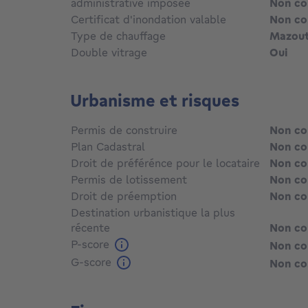
administrative imposée
Non c
Certificat d'inondation valable
Non c
Type de chauffage
Mazou
Double vitrage
Oui
Urbanisme et risques
Permis de construire
Non c
Plan Cadastral
Non c
Droit de préférénce pour le locataire
Non c
Permis de lotissement
Non c
Droit de préemption
Non c
Destination urbanistique la plus
récente
Non c
P-score
Non c
G-score
Non c