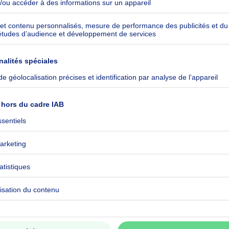
kilowattheure par mètres carrés
h/m²