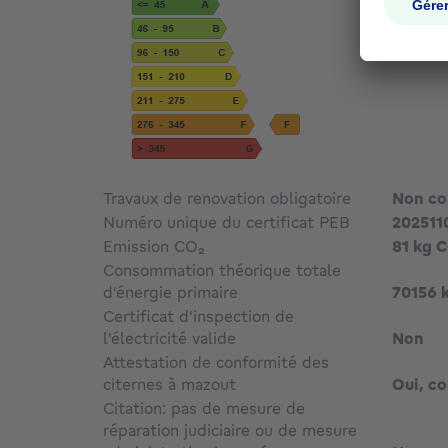
Travaux de renovation obligatoire
Non c
Numéro unique du certificat PEB
202511
Emission CO₂
81 kg 
Consommation théorique totale
d'énergie primaire
70156
Certificat d'inspection de
l'électricité valide
Non
Attestation de conformité des
citernes à mazout
Oui, c
Citation: pas de mesure de
réparation judiciaire ou de mesure