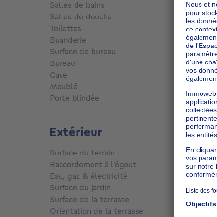
Salles de bains
2
Salles de douche
4
Toilettes
3
Buanderie
Oui
m
Surface de bureau
7
m²
Bureau
Oui
Cave
Oui
Meublé
Non
Porte blindée
Non
Extérieur
Surface du terrain
190
m²
Raccordement à l'égout
Conne
Eau, gaz & électricité
Oui
Surface du jardin
95
m²
Surface de la terrasse
36
m²
Orientation de la terrasse
Nord