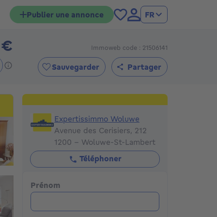
Publier une annonce
FR
 €
Immoweb code : 21506141
685000€
Sauvegarder
Partager
Expertissimmo Woluwe
Expertissimmo Woluwe
Avenue des Cerisiers, 212
1200 - Woluwe-St-Lambert
Téléphoner
Prénom