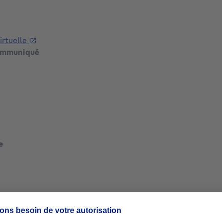
virtuelle
port.com/show/?
ommuniqué
mètres carrés
mètres carrés
e
ètres carrés
mètres carrés
mètres carrés
ètres carrés
mètres carrés