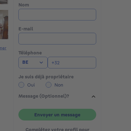
Nom
E-mail
mer
Téléphone
BE
Je suis déjà propriétaire
Oui
Non
Message (Optionnel)?
Envoyer un message
Complétez votre profil pour