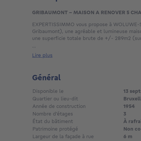
GRIBAUMONT - MAISON A RENOVER 5 CHA
EXPERTISSIMMO vous propose à WOLUWE-S
Gribaumont), une agréable et lumineuse mais
une superficie totale brute de +/- 289m2 (s
bénéficiant d'un joli jardin arrière. Située à p
...
Broqueville, non loin de Montgomery, dans un
lire plus
commerces, du métro et à 10min à pied du pa
se compose comme suit : RDC : Hall d'entrée 
Toilette séparée avec lave-mains - Accès aux
Général
caves, chaufferie, buanderie) - Séjour +/- 38
(possibilité d'ouverture sur séjour) - Jardin 
Disponible le
13 sep
ETAGE : Palier - 3 chambres +/- 18m2, 17m2 e
Quartier ou lieu-dit
Bruxel
2EME ETAGE : Palier - 1 chambre +/- 17m2 -
Année de construction
1954
Bureau +/- 7m2 - Salle de douche. 3EME ETA
Nombre d'étages
3
27m2. Garage et parking avant. Chaudière ma
cuve hors sol (2025). Toiture isolée. PEB = F.
État du bâtiment
À rafra
disponibles sur demande. Libre à l'acte. PRIX 
Patrimoine protégé
Non c
se réserve le droit d'accepter ou de refuser to
Largeur de la façade à rue
6 m