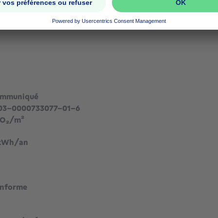
ommuniqué
03-0000733077-01-6
CO₂/m²
 kWh/an
onforme