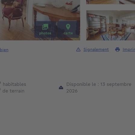
photos
carte
Signalement
Impri
 bien
mètres carrés
²
habitables
Disponible le : 13 septembre
mètres carrés
²
de terrain
2026