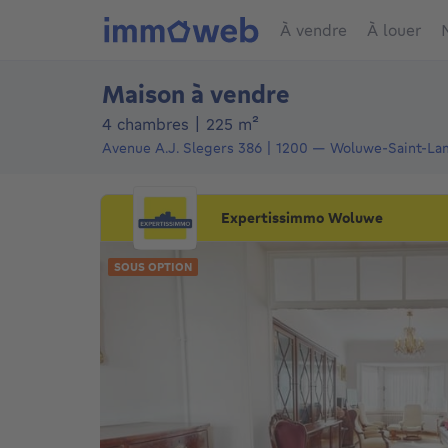
À vendre
À louer
Maison à vendre
mètres carrés
4 chambres
|
225
m²
Avenue A.J. Slegers 386
1200
—
Woluwe-Saint-La
Expertissimmo Woluwe
SOUS OPTION