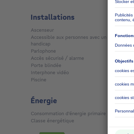
Installations
Ascenseur
Non
Accessible aux personnes avec un
handicap
Non
Parlophone
Oui
Accès sécurisé / alarme
Oui
Porte blindée
Non
Interphone vidéo
Oui
Piscine
Non
Énergie
Consommation d'énergie primaire
311
kW
Classe énergétique
F