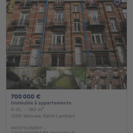
700000€
700 000 €
Immeuble à appartements
4 chambres
mètres carrés
4 ch.
·
180
m²
1200 Woluwe-Saint-Lambert
MONTGOMERY -
CINQUANTENAIRE immeuble de