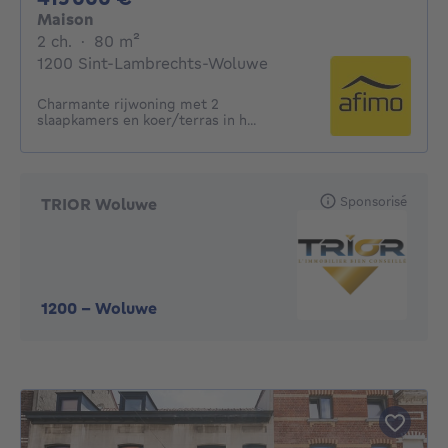
Maison
2 chambres
mètres carrés
2 ch.
·
80
m²
1200 Sint-Lambrechts-Woluwe
Charmante rijwoning met 2
slaapkamers en koer/terras in h...
Sponsorisé
TRIOR Woluwe
1200
-
Woluwe