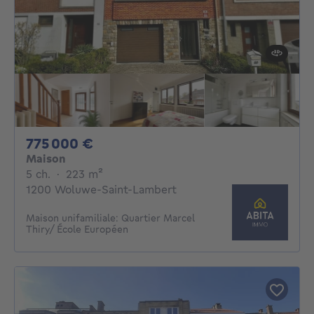
775000€
775 000 €
Maison
5 chambres
mètres carrés
5 ch.
·
223
m²
1200 Woluwe-Saint-Lambert
Maison unifamiliale: Quartier Marcel
Thiry/ École Européen