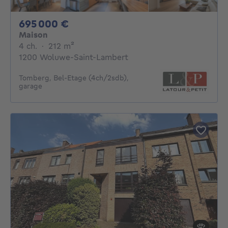
695000€
695 000 €
Maison
4 chambres
mètres carrés
4 ch.
·
212
m²
1200 Woluwe-Saint-Lambert
Tomberg, Bel-Etage (4ch/2sdb),
garage