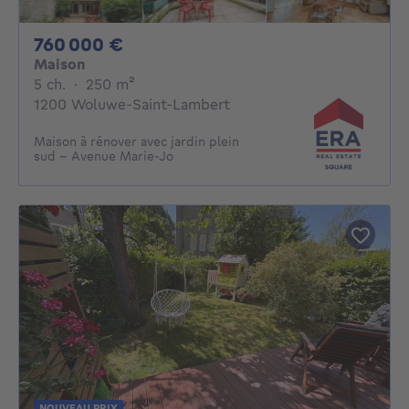
760000€
760 000 €
Maison
5 chambres
mètres carrés
5 ch.
·
250
m²
1200 Woluwe-Saint-Lambert
Maison à rénover avec jardin plein
sud – Avenue Marie-Jo
NOUVEAU PRIX