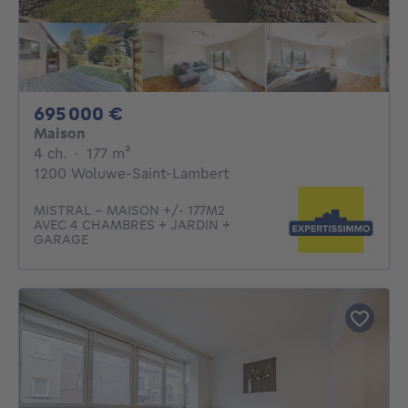
695000€
695 000 €
Maison
4 chambres
mètres carrés
4 ch.
·
177
m²
1200 Woluwe-Saint-Lambert
MISTRAL - MAISON +/- 177M2
AVEC 4 CHAMBRES + JARDIN +
GARAGE