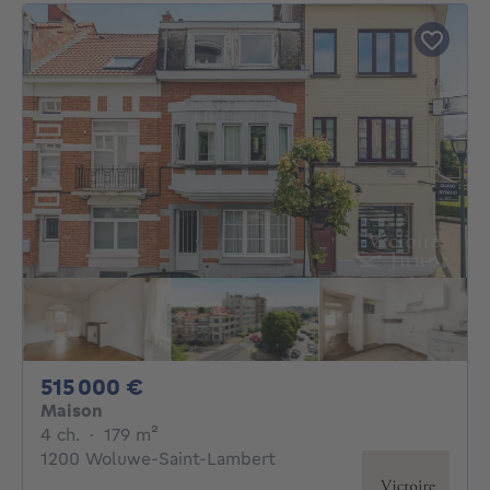
515000€
515 000 €
Maison
4 chambres
mètres carrés
4 ch.
·
179
m²
1200 Woluwe-Saint-Lambert