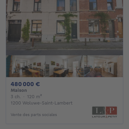
480000€
480 000 €
Maison
3 chambres
mètres carrés
3 ch.
·
120
m²
1200 Woluwe-Saint-Lambert
Vente des parts sociales