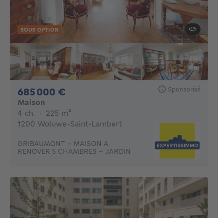
SOUS OPTION
Sponsorisé
685000€
685 000 €
Maison
4 chambres
mètres carrés
4 ch.
·
225
m²
1200 Woluwe-Saint-Lambert
GRIBAUMONT - MAISON A
RENOVER 5 CHAMBRES + JARDIN