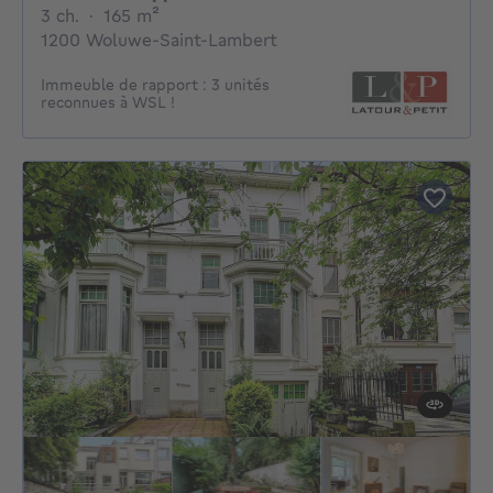
3 chambres
mètres carrés
3 ch.
·
165
m²
1200 Woluwe-Saint-Lambert
Immeuble de rapport : 3 unités
reconnues à WSL !