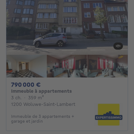
790000€
790 000 €
Immeuble à appartements
3 chambres
mètres carrés
3 ch.
·
359
m²
1200 Woluwe-Saint-Lambert
Immeuble de 3 appartements +
garage et jardin