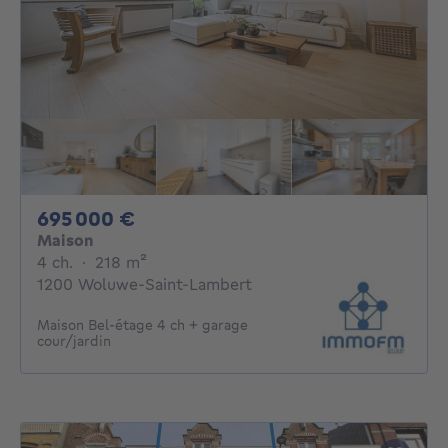
695000€
695 000 €
Maison
4 chambres
mètres carrés
4 ch.
·
218
m²
1200 Woluwe-Saint-Lambert
Maison Bel-étage 4 ch + garage
cour/jardin