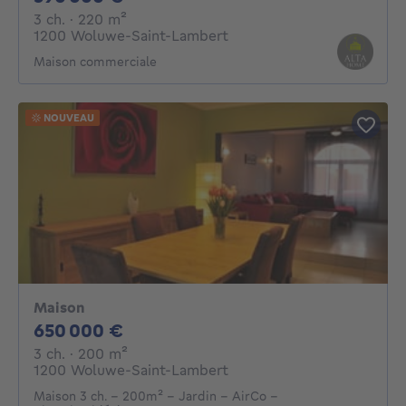
3 chambres
mètres carrés
3 ch.
· 220
m²
1200 Woluwe-Saint-Lambert
Maison commerciale
NOUVEAU
Maison
650000€
650 000 €
3 chambres
mètres carrés
3 ch.
· 200
m²
1200 Woluwe-Saint-Lambert
Maison 3 ch. - 200m² - Jardin - AirCo -