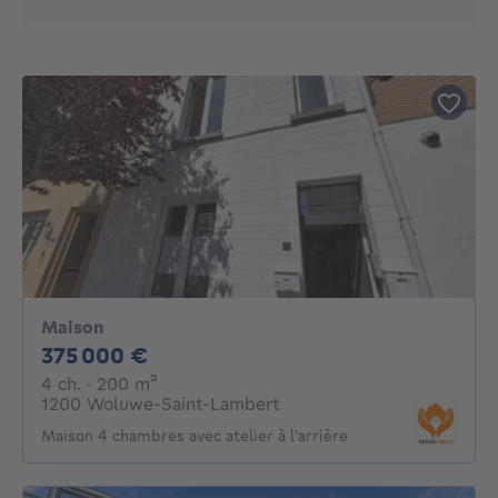
Maison
375000€
375 000 €
4 chambres
mètres carrés
4 ch.
· 200
m²
1200 Woluwe-Saint-Lambert
Maison 4 chambres avec atelier à l'arrière