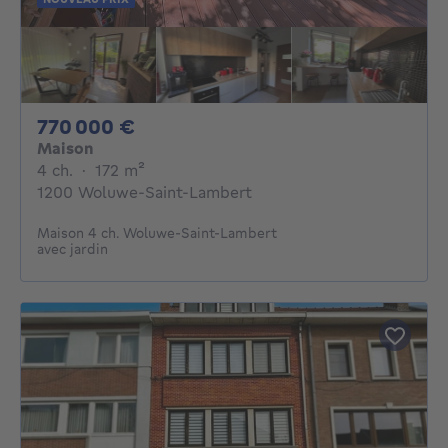
770000€
770 000 €
Maison
4 chambres
mètres carrés
4 ch.
·
172
m²
1200 Woluwe-Saint-Lambert
Maison 4 ch. Woluwe-Saint-Lambert
avec jardin