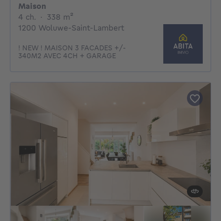
Maison
4 chambres
mètres carrés
4 ch.
·
338
m²
1200 Woluwe-Saint-Lambert
! NEW ! MAISON 3 FACADES +/-
340M2 AVEC 4CH + GARAGE