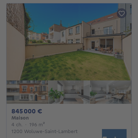
845000€
845 000 €
Maison
4 chambres
mètres carrés
4 ch.
·
196
m²
1200 Woluwe-Saint-Lambert