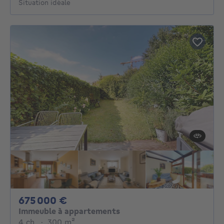
Situation idéale
675000€
675 000 €
Immeuble à appartements
4 chambres
mètres carrés
4 ch.
·
300
m²