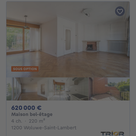
SOUS OPTION
620000€
620 000 €
Maison bel-étage
4 chambres
mètres carrés
4 ch.
·
220
m²
1200 Woluwe-Saint-Lambert