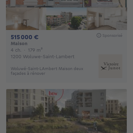
Sponsorisé
515000€
515 000 €
Maison
4 chambres
mètres carrés
4 ch.
·
179
m²
1200 Woluwe-Saint-Lambert
Woluwé-Saint-LAmbert Maison deux
façades à rénover