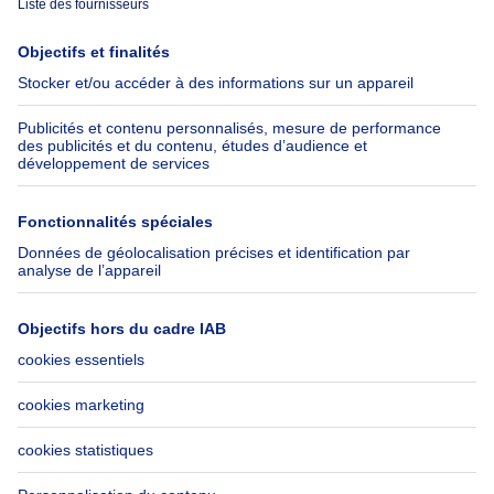
Immoweb
Estimer mon bien
Presse
Crédit hypothécaire avec
Belfius
Emplois
Assurances
Groupe Axel Springer
Check-list déménagement
SeLoger.com
Immowelt.de
Aide
Suivez-nous
FAQ
Immoweb Blog
Fraude
Facebook
Accessibilité
X
Contactez-nous
LinkedIn
Immoweb SA © 2026 - Tous droits réservés
Conditions d'utilisation
Gestion des cookies
Vie privée