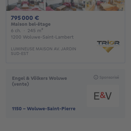
795000€
795 000 €
Maison bel-étage
6 chambres
mètres carrés
6 ch.
·
245
m²
1200 Woluwe-Saint-Lambert
LUMINEUSE MAISON AV. JARDIN
SUD-EST
Sponsorisé
Engel & Völkers Woluwe
(vente)
1150
-
Woluwe-Saint-Pierre