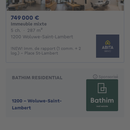
749000€
749 000 €
Immeuble mixte
5 chambres
mètres carrés
5 ch.
·
287
m²
1200 Woluwe-Saint-Lambert
!NEW! Imm. de rapport (1 comm. + 2
log.) - Place St-Lambert
Sponsorisé
BATHIM RESIDENTIAL
1200
-
Woluwe-Saint-
Lambert