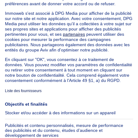
Maison Bel-étage à vendre
Bien exceptionnel à vendre
Ferme à vendre
Bungalow à vendre
Chalet à vendre
Château à vendre
Maison de campagne à vendre
Immeuble mixte à vendre
Autres biens à vendre
Manoir à vendre
Nos maisons hors de la Belgique
Maison à vendre France
Maison à vendre Espagne
Maison à vendre Italie
Maison à vendre Luxembourg
Maison à vendre Pays-bas
À propos
Outils
Immoweb
Estimer mon bien
Presse
Crédit hypothécaire avec
Belfius
Emplois
Assurances
Groupe Axel Springer
Check-list déménagement
SeLoger.com