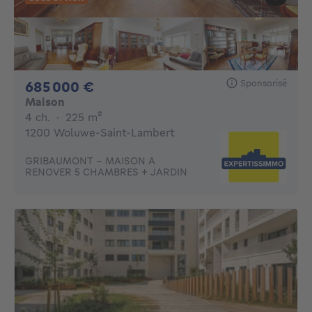
Sponsorisé
685000€
685 000 €
Maison
4 chambres
mètres carrés
4 ch.
·
225
m²
1200 Woluwe-Saint-Lambert
GRIBAUMONT - MAISON A
RENOVER 5 CHAMBRES + JARDIN