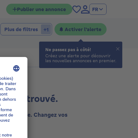
Publier une annonce
FR
Plus de filtres
Activer l'alerte
+1
Ne passez pas à côté!
Créez une alerte pour découvrir
les nouvelles annonces en premier.
ultat trouvé.
tte recherche. Changez vos
essayez.