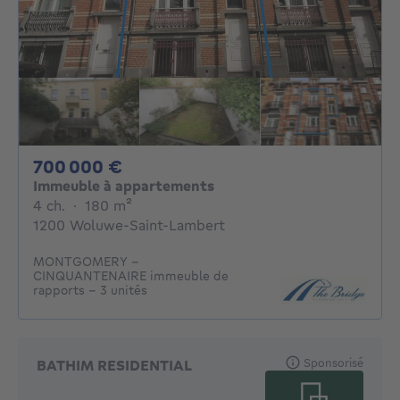
700000€
700 000 €
Immeuble à appartements
4 chambres
mètres carrés
4 ch.
·
180
m²
1200 Woluwe-Saint-Lambert
MONTGOMERY -
CINQUANTENAIRE immeuble de
rapports - 3 unités
Sponsorisé
BATHIM RESIDENTIAL