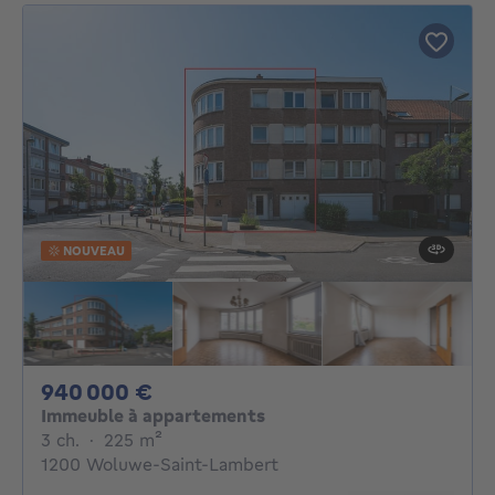
NOUVEAU
940000€
940 000 €
Immeuble à appartements
3 chambres
mètres carrés
3 ch.
·
225
m²
1200 Woluwe-Saint-Lambert