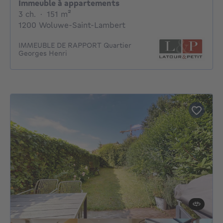
Immeuble à appartements
3 chambres
mètres carrés
3 ch.
·
151
m²
1200 Woluwe-Saint-Lambert
IMMEUBLE DE RAPPORT Quartier
Georges Henri