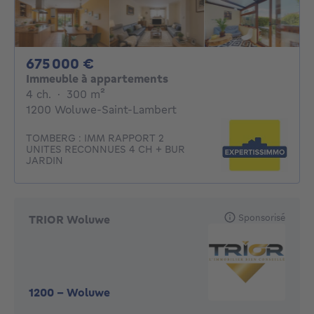
675000€
675 000 €
Immeuble à appartements
4 chambres
mètres carrés
4 ch.
·
300
m²
1200 Woluwe-Saint-Lambert
TOMBERG : IMM RAPPORT 2
UNITES RECONNUES 4 CH + BUR
JARDIN
Sponsorisé
TRIOR Woluwe
1200
-
Woluwe