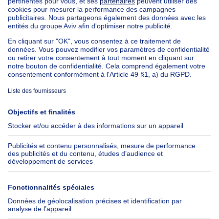
Nos maisons hors de la Belgique
Maison à vendre France
Maison à vendre Espagne
Maison à vendre Italie
Maison à vendre Luxembourg
Maison à vendre Pays-bas
À propos
Outils
Immoweb
Estimer mon bien
Presse
Crédit hypothécaire avec
Belfius
Emplois
Assurances
Groupe Axel Springer
Check-list déménagement
SeLoger.com
Immowelt.de
Aide
Suivez-nous
FAQ
Immoweb Blog