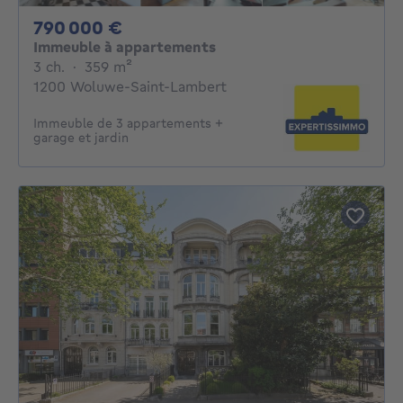
790000€
790 000 €
Immeuble à appartements
3 chambres
mètres carrés
3 ch.
·
359
m²
1200 Woluwe-Saint-Lambert
Immeuble de 3 appartements +
garage et jardin