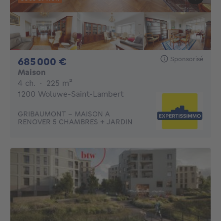
Sponsorisé
685000€
685 000 €
Maison
4 chambres
mètres carrés
4 ch.
·
225
m²
1200 Woluwe-Saint-Lambert
GRIBAUMONT - MAISON A
RENOVER 5 CHAMBRES + JARDIN