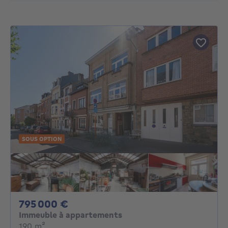
SOUS OPTION
795000€
795 000 €
Immeuble à appartements
mètres carrés
190
m²