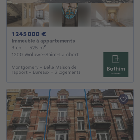
1245000€
1 245 000 €
Immeuble à appartements
3 chambres
mètres carrés
3 ch.
·
525
m²
1200 Woluwe-Saint-Lambert
Montgomery - Belle Maison de
rapport - Bureaux + 3 logements