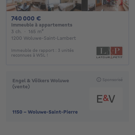
740000€
740 000 €
Immeuble à appartements
3 chambres
mètres carrés
3 ch.
·
165
m²
1200 Woluwe-Saint-Lambert
Immeuble de rapport : 3 unités
reconnues à WSL !
Sponsorisé
Engel & Völkers Woluwe
(vente)
1150
-
Woluwe-Saint-Pierre