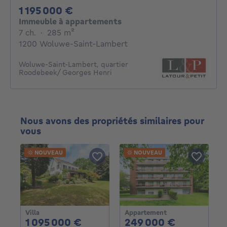
1195000€
1 195 000 €
Immeuble à appartements
7 chambres
mètres carrés
7 ch.
·
285
m²
1200 Woluwe-Saint-Lambert
Woluwe-Saint-Lambert, quartier
Roodebeek/ Georges Henri
Nous avons des propriétés similaires pour
vous
NOUVEAU
NOUVEAU
Villa
Appartement
1095000€
249000€
1 095 000 €
249 000 €