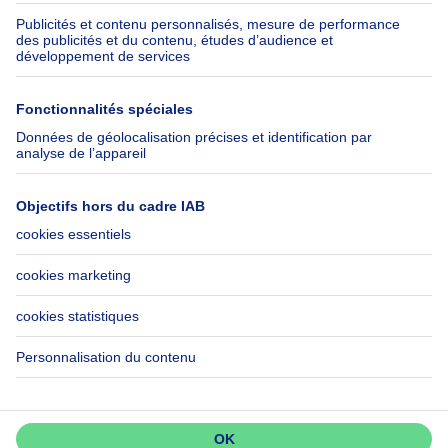
Assurances
Groupe Axel Springer
Check-list déménagement
SeLoger.com
Immowelt.de
Aide
Suivez-nous
FAQ
Immoweb Blog
Fraude
Facebook
Accessibilité
X
Contactez-nous
LinkedIn
Immoweb SA © 2026 - Tous droits réservés
Conditions d'utilisation
Gestion des cookies
Vie privée
Règles de fonctionnement et de classement