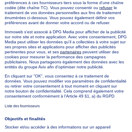
Trouvez d'autres ferme à
Ferme à vendre Berchem-Ste-Agathe
Immeuble à appartements à vendre
Maison Bel-étage à vendre
Bien exceptionnel à vendre
Ferme à vendre
Bungalow à vendre
Chalet à vendre
Château à vendre
Maison de campagne à vendre
Immeuble mixte à vendre
Autres biens à vendre
Manoir à vendre
Nos maisons hors de la Belgique
Maison à vendre France
Maison à vendre Espagne
Maison à vendre Italie
Maison à vendre Luxembourg
Maison à vendre Pays-bas
À propos
Outils
Immoweb
Estimer mon bien
Presse
Crédit hypothécaire avec
Belfius
Emplois