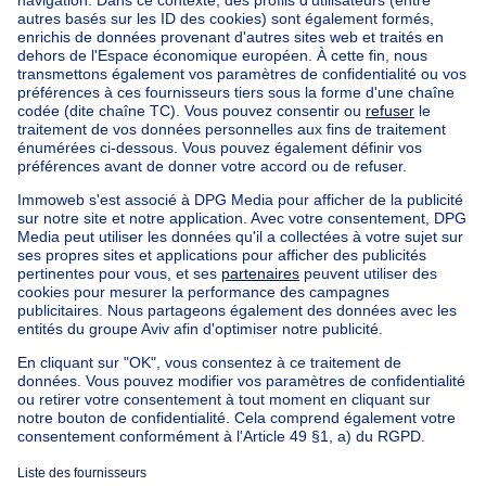
Acheter votre maison bel-étage à Sint-agatha-berchem
Trouvez d'autres propriétés
Maison à vendre Limbourg
Trouvez d'autres maison bel etage à
Maison bel etage à vendre Berchem-Ste-Agathe
Immeuble à appartements à vendre
Maison Bel-étage à vendre
Bien exceptionnel à vendre
Ferme à vendre
Bungalow à vendre
Chalet à vendre
Château à vendre
Maison de campagne à vendre
Immeuble mixte à vendre
Autres biens à vendre
Manoir à vendre
Nos maisons hors de la Belgique
Maison à vendre France
Maison à vendre Espagne
Maison à vendre Italie
Maison à vendre Luxembourg
Maison à vendre Pays-bas
À propos
Outils
Immoweb
Estimer mon bien