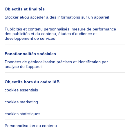
Presse
Crédit hypothécaire avec
Belfius
Emplois
Assurances
Groupe Axel Springer
Check-list déménagement
SeLoger.com
Immowelt.de
Aide
Suivez-nous
FAQ
Immoweb Blog
Fraude
Facebook
Accessibilité
X
Contactez-nous
LinkedIn
Immoweb SA © 2026 - Tous droits réservés
Conditions d'utilisation
Gestion des cookies
Vie privée