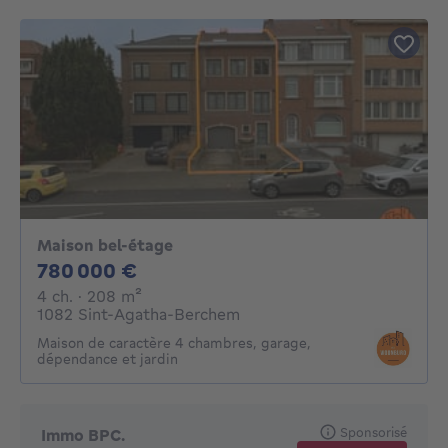
Maison bel-étage
780000€
780 000 €
4 chambres
mètres carrés
4 ch.
· 208
m²
1082 Sint-Agatha-Berchem
Maison de caractère 4 chambres, garage,
dépendance et jardin
Sponsorisé
Immo BPC.