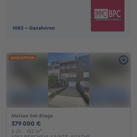
1083
-
Ganshoren
SOUS OPTION
Maison bel-étage
379000€
379 000 €
3 chambres
mètres carrés
3 ch.
· 152
m²
1082 BERCHEM-SAINTE-AGATHE