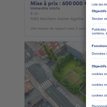
Mise à
Mise à prix : 600 000 €
Immeuble mixte
8 chambres
8 ch.
1082 Berchem-Sainte-Agathe
Une maison de rapport avec 2 commerces et 6 