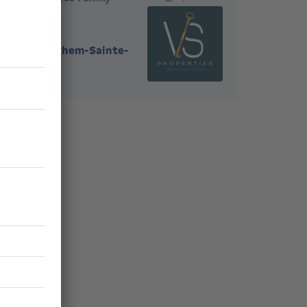
Real Estate
1082
-
Berchem-Sainte-
Agathe