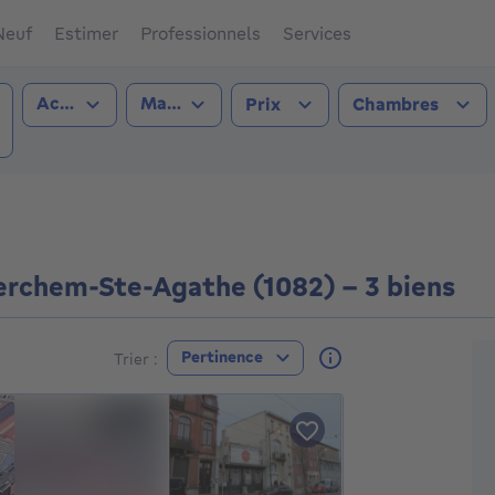
Neuf
Estimer
Professionnels
Services
Type de transaction
Type de bien
Acheter
Maison
Prix
Chambres
chem-Ste-Agathe (1082))
erchem-Ste-Agathe (1082) - 3 biens
A
Pertinence
Trier :