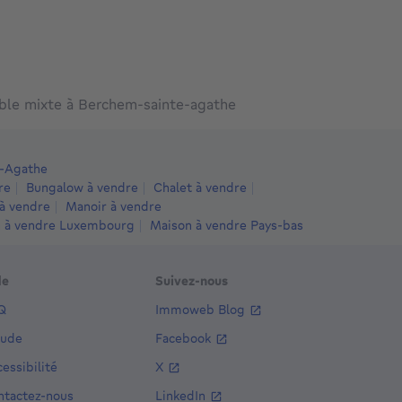
082 Berchem-Sainte-
1082 Berchem-Sainte-
1082 BERC
gathe
Agathe
SAINTE-AG
ble mixte à Berchem-sainte-agathe
e-Agathe
re
Bungalow à vendre
Chalet à vendre
à vendre
Manoir à vendre
 à vendre Luxembourg
Maison à vendre Pays-bas
de
Suivez-nous
Q
Immoweb Blog
aude
Facebook
essibilité
X
ntactez-nous
LinkedIn