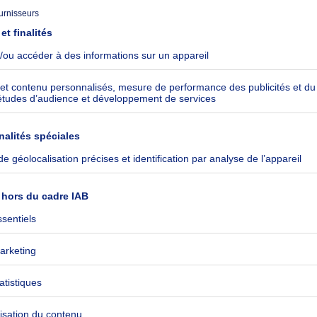
 prix : 600000€
appartements