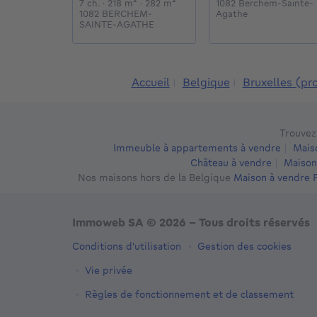
7 chambres
mètres carrés
mètres carrés
7 ch.
· 218
m²
· 282
m²
1082 Berchem-Sainte-
1082 BERCHEM-
Agathe
SAINTE-AGATHE
Accueil
Belgique
Bruxelles (pr
Trouvez
Immeuble à appartements à vendre
Mais
Château à vendre
Maison
Nos maisons hors de la Belgique
Maison à vendre 
Immoweb SA © 2026 - Tous droits réservés
Conditions d'utilisation
Gestion des cookies
Vie privée
Règles de fonctionnement et de classement