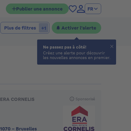
Publier une annonce
FR
Plus de filtres
Activer l'alerte
+1
Ne passez pas à côté!
Créez une alerte pour découvrir
les nouvelles annonces en premier.
gences en vedette
ERA CORNELIS
Sponsorisé
1070
-
Bruxelles