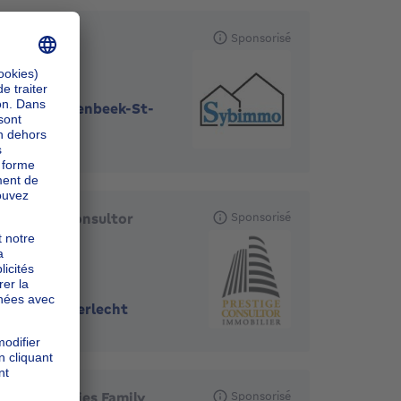
Sybimmo
Sponsorisé
1080
-
Molenbeek-St-
Jean
Prestige Consultor
Sponsorisé
Immobilier
1070
-
Anderlecht
VS Properties Family
Sponsorisé