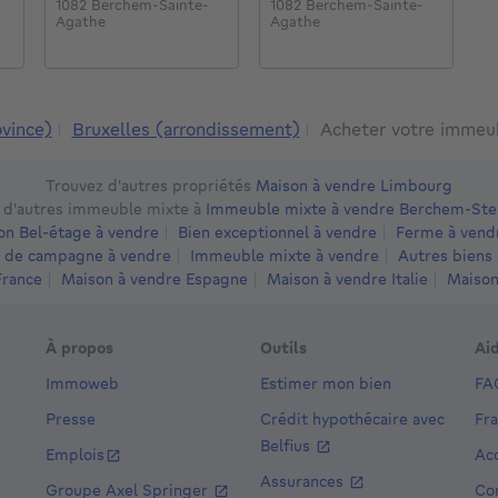
1082 Berchem-Sainte-
1082 Berchem-Sainte-
1
Agathe
Agathe
A
ovince)
Bruxelles (arrondissement)
Acheter votre immeu
Trouvez d'autres propriétés
Maison à vendre Limbourg
 d'autres immeuble mixte à
Immeuble mixte à vendre Berchem-St
on Bel-étage à vendre
Bien exceptionnel à vendre
Ferme à vend
 de campagne à vendre
Immeuble mixte à vendre
Autres biens 
France
Maison à vendre Espagne
Maison à vendre Italie
Maison
À propos
Outils
Ai
Immoweb
Estimer mon bien
FA
Presse
Crédit hypothécaire avec
Fr
Belfius
Emplois
Acc
Assurances
Groupe Axel Springer
Co