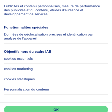
Assurances
Groupe Axel Springer
Check-list déménagement
SeLoger.com
Immowelt.de
Aide
Suivez-nous
FAQ
Immoweb Blog
Fraude
Facebook
Accessibilité
X
Contactez-nous
LinkedIn
Immoweb SA © 2026 - Tous droits réservés
Conditions d'utilisation
Gestion des cookies
Vie privée
Règles de fonctionnement et de classement