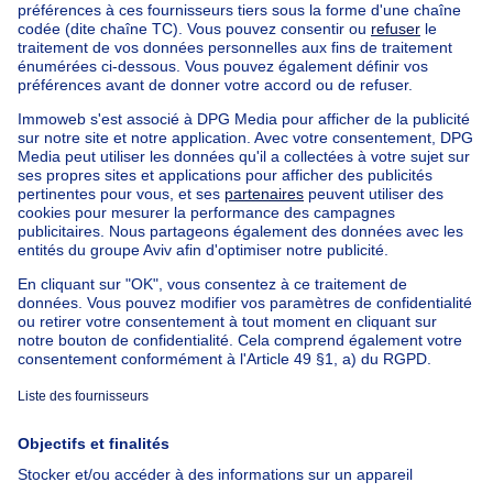
Trouvez d'autres manoir à
Manoir à vendre Berchem-Ste-Agathe
Immeuble à appartements à vendre
Maison Bel-étage à vendre
Bien exceptionnel à vendre
Ferme à vendre
Bungalow à vendre
Chalet à vendre
Château à vendre
Maison de campagne à vendre
Immeuble mixte à vendre
Autres biens à vendre
Manoir à vendre
Nos maisons hors de la Belgique
Maison à vendre France
Maison à vendre Espagne
Maison à vendre Italie
Maison à vendre Luxembourg
Maison à vendre Pays-bas
À propos
Outils
Immoweb
Estimer mon bien
Presse
Crédit hypothécaire avec
Belfius
Emplois