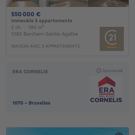
550000€
550 000 €
Immeuble à appartements
2 chambres
mètres carrés
2 ch.
·
180
m²
1082 Berchem-Sainte-Agathe
MAISON AVEC 3 APPARTEMENTS
Sponsorisé
ERA CORNELIS
1070
-
Bruxelles