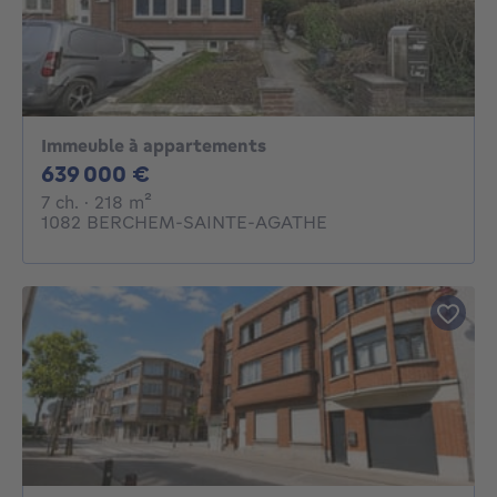
Immeuble à appartements
639000€
639 000 €
7 chambres
mètres carrés
7 ch.
· 218
m²
1082 BERCHEM-SAINTE-AGATHE