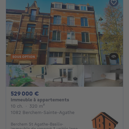
SOUS OPTION
529000€
529 000 €
Immeuble à appartements
10 chambres
mètres carrés
10 ch.
·
320
m²
1082 Berchem-Sainte-Agathe
Berchem St Agathe-Basilix-
immeuble de rapport 3 unités loge