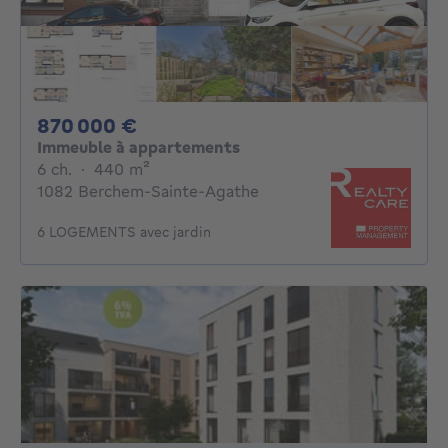
870000€
870 000 €
Immeuble à appartements
6 chambres
mètres carrés
6 ch.
·
440
m²
1082 Berchem-Sainte-Agathe
6 LOGEMENTS avec jardin