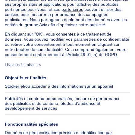
Immeuble mixte à vendre
Autres biens à vendre
Manoir à vendre
Nos maisons hors de la Belgique
Maison à vendre France
Maison à vendre Espagne
Maison à vendre Italie
Maison à vendre Luxembourg
Maison à vendre Pays-bas
À propos
Outils
Immoweb
Estimer mon bien
Presse
Crédit hypothécaire avec
Belfius
Emplois
Assurances
Groupe Axel Springer
Check-list déménagement
SeLoger.com
Immowelt.de
Aide
Suivez-nous