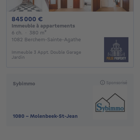
845000€
845 000 €
Immeuble à appartements
6 chambres
mètres carrés
6 ch.
·
380
m²
1082 Berchem-Sainte-Agathe
Immeuble 3 Appt. Double Garage
Jardin
Sponsorisé
Sybimmo
1080
-
Molenbeek-St-Jean