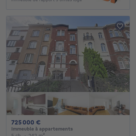
725000€
725 000 €
Immeuble à appartements
5 chambres
mètres carrés
5 ch.
·
242
m²