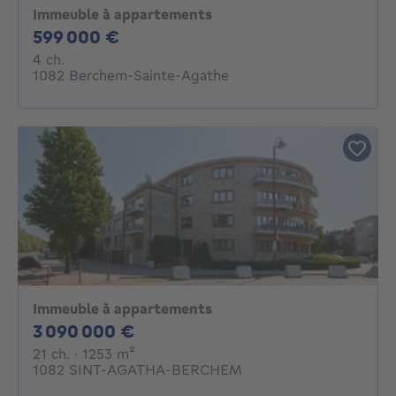
Immeuble à appartements
599000€
599 000 €
4 chambres
4 ch.
1082 Berchem-Sainte-Agathe
Immeuble à appartements
3090000€
3 090 000 €
21 chambres
mètres carrés
21 ch.
· 1253
m²
1082 SINT-AGATHA-BERCHEM