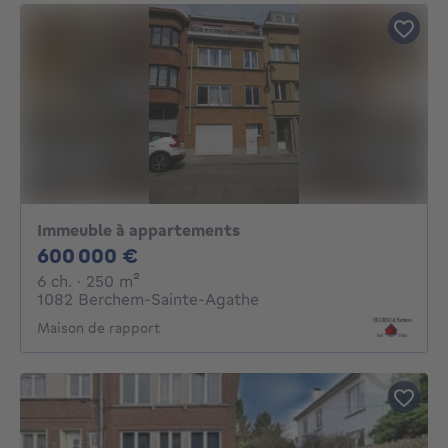
Immeuble à appartements
600000€
600 000 €
6 chambres
mètres carrés
6 ch.
· 250
m²
1082 Berchem-Sainte-Agathe
Maison de rapport