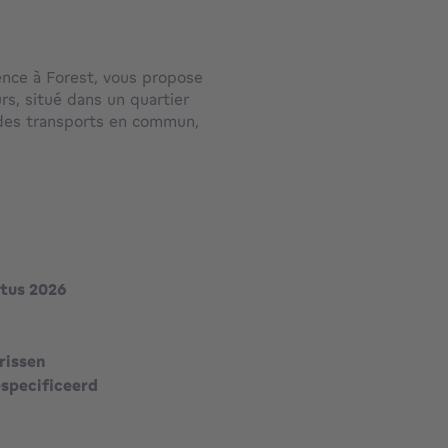
ence à Forest, vous propose
rs, situé dans un quartier
 des transports en commun,
nts urbanistiques reçus, le
oir documents en annexe).
ans).
stus 2026
udière, espace de vie avec
e de bains et chambre.
rissen
rdin (voir division sur les
especificeerd