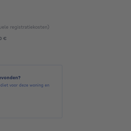
uele registratiekosten)
395000 €
0 €
gevonden?
ediet voor deze woning en