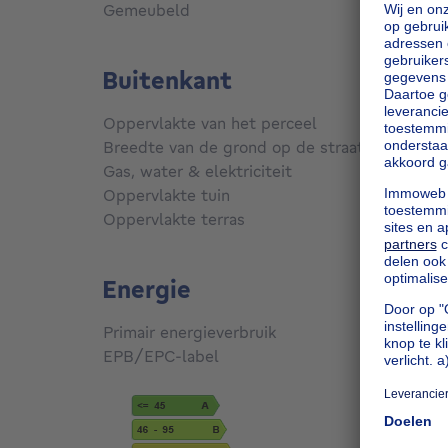
Gemeubeld
Nee
Buitenkant
Oppervlakte van het perceel
1024
m
me
Breedte van de grond op de straat
5 m
Gas, water & elektriciteit
Nee
Oppervlakte tuin
52
m²
Oppervlakte terras
19
m²
Energie
Primair energieverbruik
578
kW
EPB/EPC-label
G