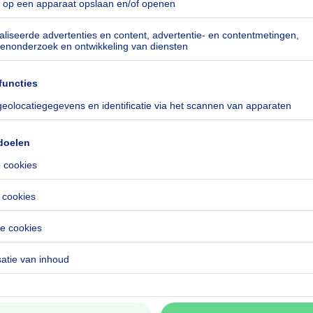
especificeerd
21-0000744450-01-1
 CO₂/m²
h/jaar
especificeerd
especificeerd