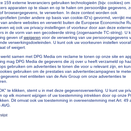
vierkante meters
²
ters
vierkante meters
vierkante meters
kilowattuur per vierkante meters
h/m²