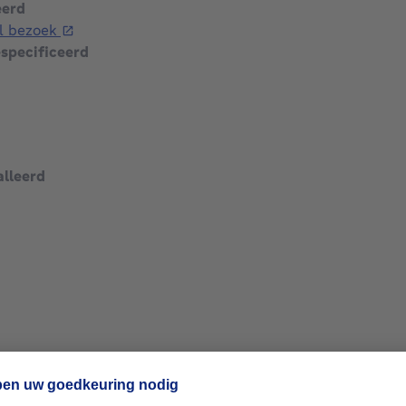
eerd
el bezoek
especificeerd
erport.com/show/?
vierkante meters
z-nous au 02/343.46.95 ou
alleerd
vierkante meters
vierkante meters
vierkante meters