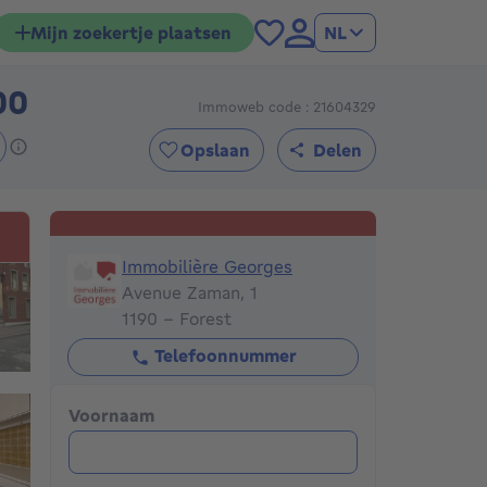
Mijn zoekertje plaatsen
NL
00
Immoweb code : 21604329
395000€
Opslaan
Delen
Immobilière Georges
Immobilière Georges
Avenue Zaman, 1
1190 - Forest
Telefoonnummer
Voornaam