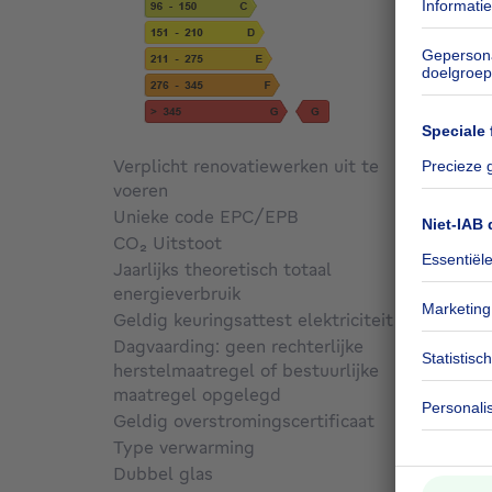
Verplicht renovatiewerken uit te
voeren
Niet g
Unieke code EPC/EPB
202602
CO₂ Uitstoot
115 kg
Jaarlijks theoretisch totaal
energieverbruik
156 kW
Geldig keuringsattest elektriciteit
Nee
Dagvaarding: geen rechterlijke
herstelmaatregel of bestuurlijke
maatregel opgelegd
Niet g
Geldig overstromingscertificaat
Niet g
Type verwarming
Gas
Dubbel glas
Ja