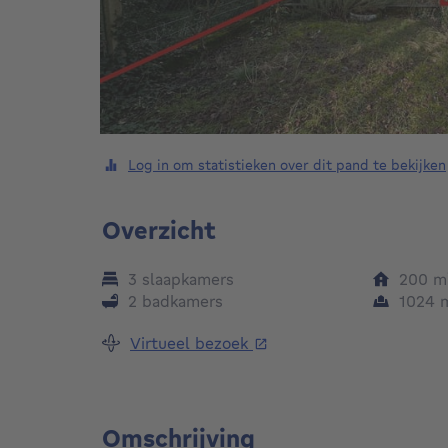
Log in om statistieken over dit pand te bekijken
Overzicht
3 slaapkamers
200
m
2 badkamers
1024
Virtueel bezoek
Omschrijving