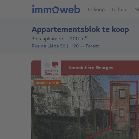
Te koop
Te huur
N
Appartementsblok te koop
vierkante meters
3 slaapkamers
|
200
m²
Rue de Liège 50
1190
—
Forest
Immobilière Georges
ONDER OPTIE