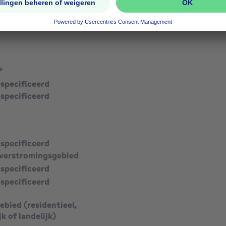
vierkante meters
²
especificeerd
especificeerd
especificeerd
verstromingsgebied
especificeerd
especificeerd
bied (residentieel,
jk of landelijk)