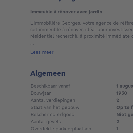
Immeuble à rénover avec jardin
L'Immobilière Georges, votre agence de référ
cet immeuble à rénover, idéal pour investisseu
résidentiel recherché, à proximité immédiate
des commerces et de toutes les commodités.
...
lees meer
Selon les plans communaux et les renseigneme
bien se compose de deux unités distinctes (v
Algemeen
Composition du bien :
Sous-sol : plusieurs caves disponibles (voir pl
Beschikbaar vanaf
1 augu
Rez-de-chaussée : garage, buanderie avec cha
Bouwjaar
1930
accès direct au jardin.
Aantal verdiepingen
2
1er étage : hall, lumineux séjour, cuisine, sall
Staat van het gebouw
Op te f
2e étage : disposition identique au 1er étage.
Extérieurs : le bien bénéficie également d’un ja
Beschermd erfgoed
Niet g
photos)
Aantal gevels
2
Overdekte parkeerplaatsen
1