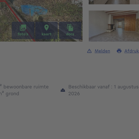
foto's
kaart
docs
Melden
Afdruk
vierkante meters
²
bewoonbare ruimte
Beschikbaar vanaf : 1 augustus
vierkante meters
m²
grond
2026