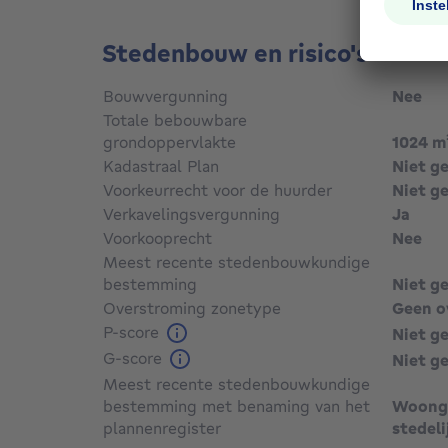
Stedenbouw en risico's
Bouwvergunning
Nee
Totale bebouwbare
grondoppervlakte
1024
m
Kadastraal Plan
Niet g
Voorkeurrecht voor de huurder
Niet g
Verkavelingsvergunning
Ja
Voorkooprecht
Nee
Meest recente stedenbouwkundige
bestemming
Niet g
Overstroming zonetype
Geen o
P-score
Niet g
G-score
Niet g
Meest recente stedenbouwkundige
bestemming met benaming van het
Woonge
plannenregister
stedeli