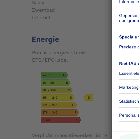
Sauna
Nee
Zwembad
Nee
Internet
Ja
Energie
Primair energieverbruik
176
kW
EPB/EPC-label
D
Verplicht renovatiewerken uit te