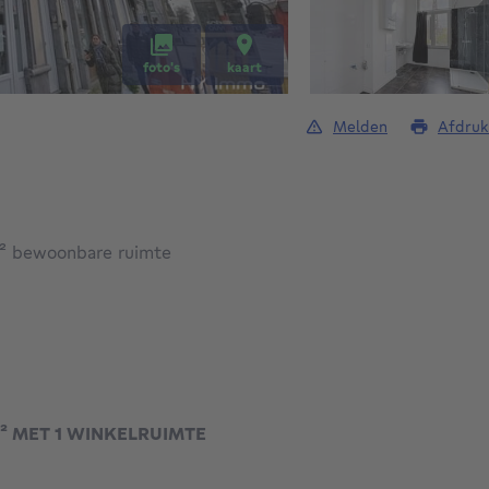
foto's
kaart
Melden
Afdruk
vierkante meters
²
bewoonbare ruimte
M² MET 1 WINKELRUIMTE