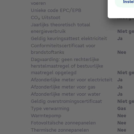
voeren
Niet g
Unieke code EPC/EPB
20260
CO₂ Uitstoot
Niet g
Jaarlijks theoretisch totaal
energieverbruik
Niet g
Geldig keuringsattest elektriciteit
Ja
Conformiteitscertificaat voor
brandstoftanks
Nee
Dagvaarding: geen rechterlijke
herstelmaatregel of bestuurlijke
maatregel opgelegd
Niet g
Afzonderlijke meter voor electricteit
Ja
Afzonderlijke meter voor gas
Ja
Afzonderlijke meter voor water
Ja
Geldig overstromingscertificaat
Niet g
Type verwarming
Gas
Warmtepomp
Nee
Fotovoltaïsche zonnepanelen
Nee
Thermische zonnepanelen
Nee