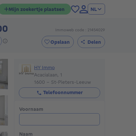
Mijn zoekertje plaatsen
NL
00
Immoweb code : 21454029
649000€
Opslaan
Delen
HY Immo
HY Immo
Acacialaan, 1
1600 - St-Pieters-Leeuw
Telefoonnummer
Voornaam
Naam