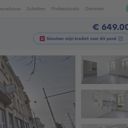
ieuwbouw
Schatten
Professionals
Diensten
€ 649.0
Simuleer mijn krediet voor dit pand