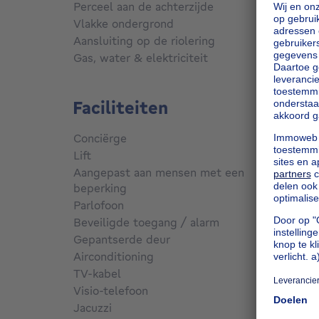
Perceel aan de achterzijde
Nee
Vlakke ondergrond
Ja
Aansluiting op de riolering
Aanges
Gas, water & elektriciteit
Ja
Faciliteiten
Conciërge
Nee
Lift
Nee
Aangepast aan mensen met een
beperking
Nee
Parlofoon
Nee
Beveiligde toegang / alarm
Nee
Gepantserde deur
Nee
Airconditioning
Nee
TV-kabel
Nee
Visio-telefoon
Nee
Jacuzzi
Nee