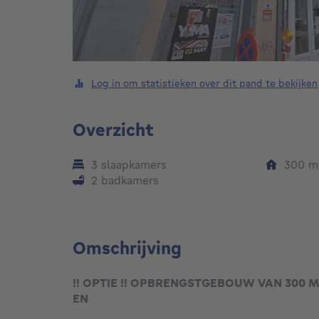
Log in om statistieken over dit pand te bekijken
Overzicht
3 slaapkamers
300
m
2 badkamers
Omschrijving
!! OPTIE !! OPBRENGSTGEBOUW VAN 300 
EN