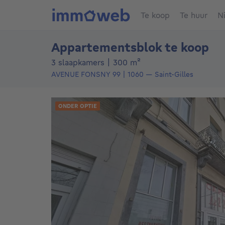
Te koop
Te huur
N
Appartementsblok te koop
vierkante meters
3 slaapkamers
|
300
m²
AVENUE FONSNY 99
1060
—
Saint-Gilles
ONDER OPTIE