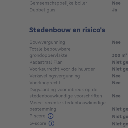
Gemeenschappelijke boiler
Nee
Dubbel glas
Ja
Stedenbouw en risico's
Bouwvergunning
Nee
Totale bebouwbare
grondoppervlakte
300
m²
Kadastraal Plan
Niet g
Voorkeurrecht voor de huurder
Niet g
Verkavelingsvergunning
Nee
Voorkooprecht
Nee
Dagvaarding voor inbreuk op de
stedenbouwkundige voorschriften
Nee
Meest recente stedenbouwkundige
bestemming
Niet g
P-score
Niet g
G-score
Niet g