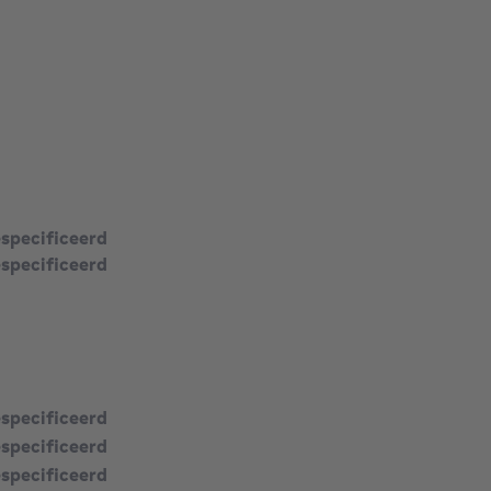
vierkante meters
especificeerd
especificeerd
especificeerd
especificeerd
especificeerd