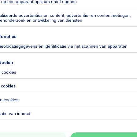
kilowattuur per vierkante meters
h/m²