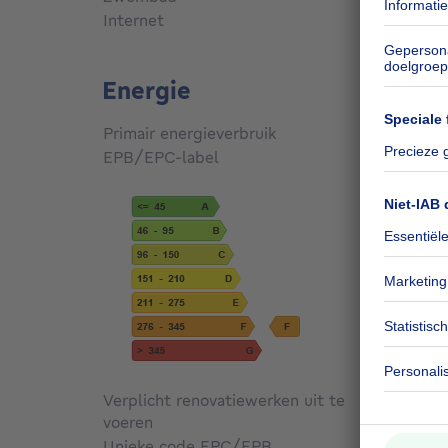
Internet
Ja
Energie
Primair energieverbruik
316
kW
EPB/EPC-label
F
Verplicht renovatiewerken uit te
voeren
Niet g
Unieke code EPC/EPB
20260