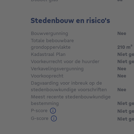
Stedenbouw en risico's
Bouwvergunning
Nee
Totale bebouwbare
grondoppervlakte
210
m²
Kadastraal Plan
Niet g
Voorkeurrecht voor de huurder
Niet g
Verkavelingsvergunning
Nee
Voorkooprecht
Nee
Dagvaarding voor inbreuk op de
stedenbouwkundige voorschriften
Nee
Meest recente stedenbouwkundige
bestemming
Niet g
P-score
Niet g
G-score
Niet g