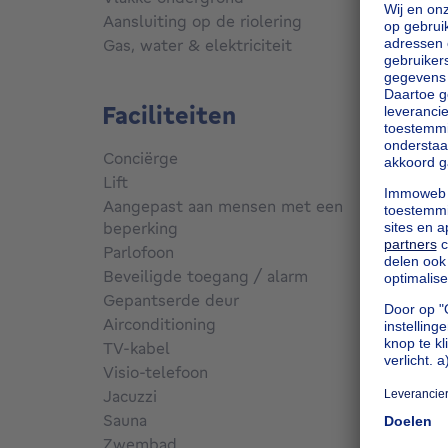
Aansluiting op de riolering
Aanges
Gas, water & elektriciteit
Ja
Faciliteiten
Conciërge
Nee
Lift
Nee
Aangepast aan mensen met een
beperking
Nee
Parlofoon
Ja
Beveiligde toegang / alarm
Nee
Gepantserde deur
Nee
Airconditioning
Nee
TV-kabel
Nee
Visio-telefoon
Ja
Jacuzzi
Nee
Sauna
Nee
Zwembad
Nee