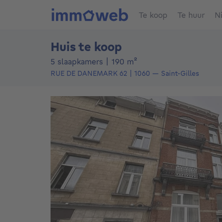
Te koop
Te huur
N
Huis te koop
vierkante meters
5 slaapkamers
|
190
m²
RUE DE DANEMARK 62
1060
—
Saint-Gilles