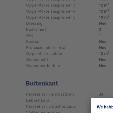
Oppervlakte slaapkamer 3
12
m²
Oppervlakte slaapkamer 4
12
m²
Oppervlakte slaapkamer 5
10
m²
Dressing
Nee
Badkamers
3
WC
1
Kantoor
Nee
Professionele ruimte
Nee
Oppervlakte zolder
10
m²
Gemeubeld
Nee
Gepantserde deur
Nee
Buitenkant
Perceel aan de straatkant
Ja
Bebost land
Nee
Perceel aan de achterzijde
Nee
Vlakke ondergrond
Ja