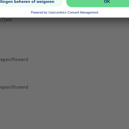
CO₂/m²
/jaar
especificeerd
especificeerd