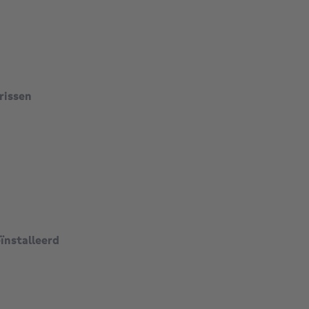
rissen
vierkante meters
vierkante meters
ïnstalleerd
vierkante meters
vierkante meters
vierkante meters