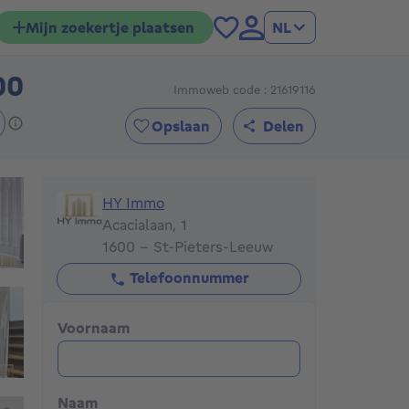
Mijn zoekertje plaatsen
NL
00
Immoweb code : 21619116
499000€
Opslaan
Delen
HY Immo
HY Immo
Acacialaan, 1
1600 - St-Pieters-Leeuw
Telefoonnummer
Voornaam
Naam