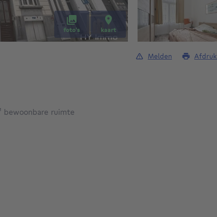
foto's
kaart
Melden
Afdruk
vierkante meters
²
bewoonbare ruimte