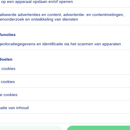
kilowattuur per vierkante meters
h/m²
especificeerd
428-0000751576-01-4