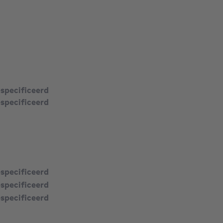
vierkante meters
especificeerd
especificeerd
especificeerd
especificeerd
especificeerd