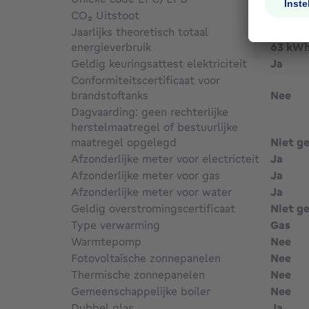
CO₂ Uitstoot
63 kg 
Jaarlijks theoretisch totaal
energieverbruik
63 kWh
Geldig keuringsattest elektriciteit
Ja
Conformiteitscertificaat voor
brandstoftanks
Nee
Dagvaarding: geen rechterlijke
herstelmaatregel of bestuurlijke
maatregel opgelegd
Niet g
Afzonderlijke meter voor electricteit
Ja
Afzonderlijke meter voor gas
Ja
Afzonderlijke meter voor water
Ja
Geldig overstromingscertificaat
Niet g
Type verwarming
Gas
Warmtepomp
Nee
Fotovoltaïsche zonnepanelen
Nee
Thermische zonnepanelen
Nee
Gemeenschappelijke boiler
Nee
Dubbel glas
Ja