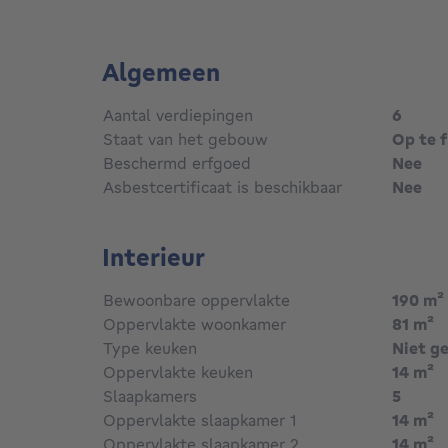
Algemeen
Aantal verdiepingen
6
Staat van het gebouw
Op te f
Beschermd erfgoed
Nee
Asbestcertificaat is beschikbaar
Nee
Interieur
Bewoonbare oppervlakte
190
m²
Oppervlakte woonkamer
81
m²
Type keuken
Niet ge
Oppervlakte keuken
14
m²
Slaapkamers
5
Oppervlakte slaapkamer 1
14
m²
Oppervlakte slaapkamer 2
14
m²