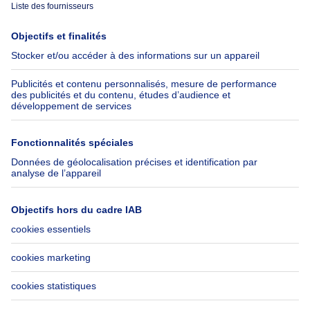
Immoweb
Estimer mon bien
Presse
Crédit hypothécaire avec
Belfius
Emplois
Assurances
Groupe Axel Springer
Check-list déménagement
SeLoger.com
Immowelt.de
Aide
Suivez-nous
FAQ
Immoweb Blog
Fraude
Facebook
Accessibilité
X
Contactez-nous
LinkedIn
Immoweb SA © 2026 - Tous droits réservés
Conditions d'utilisation
Gestion des cookies
Vie privée