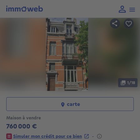
1/18
carte
Maison à vendre
760 000 €
760000€
-
Simuler mon crédit pour ce bien