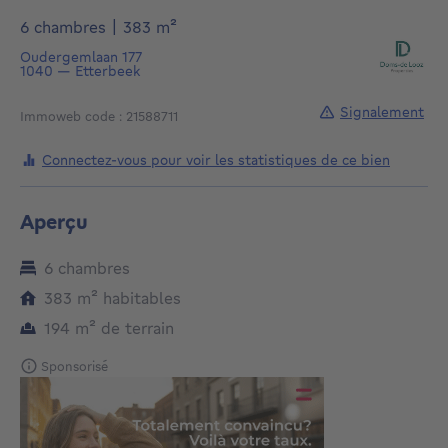
mètres carrés
6 chambres
|
383
m²
Oudergemlaan 177
1040
—
Etterbeek
Signalement
Immoweb code : 21588711
Connectez-vous pour voir les statistiques de ce bien
Aperçu
6 chambres
mètres carrés
383
m²
habitables
mètres carrés
194
m²
de terrain
Sponsorisé