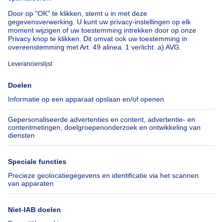
Huis te koop met 3 slaapkamers Stene
Huis te koop met 3 slaapkamers Deurne
Over
Tools
Immoweb
Schat mijn eigendom
Pers
Hypothecair krediet met
Belfius
Jobs
Verzekeringen
Axel Springer Group
Verhuis checklist
SeLoger.com
Immowelt.de
Hulp
Volg ons
Veelgestelde vragen
Immoweb Blog
Fraude
Facebook
Toegankelijkheid
X