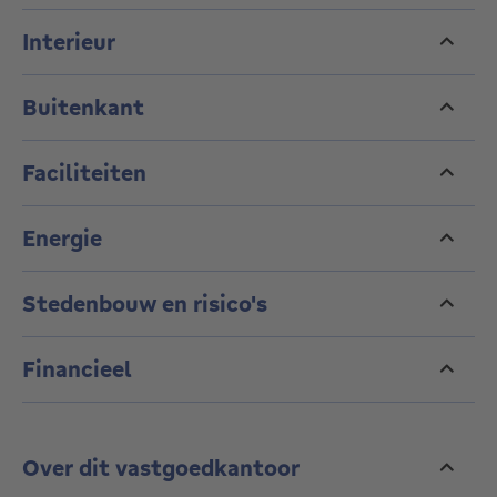
Interieur
Het ligt op een prachtig terrein van 3.200 m² met
uitzicht op het platteland.
Buitenkant
- Begane grond: inkomhal met majestueuze trap,
vestiaire en toilet, salon, bibliotheek en eetkamer met
uitzicht op de tuin. Een grote superuitgeruste keuken
Faciliteiten
met centraal eiland, een bijkeuken, een studeerkamer
en een bijkeuken met toegang tot de carport.
Energie
- De 1e verdieping heeft een master suite met
kleedkamer en badkamer, de andere slaapkamers
Stedenbouw en risico's
hebben ingebouwde kasten, 2 doucheruimtes, een
apart toilet en een hal die leidt naar een
professioneel kantoor (studio mogelijk).
Financieel
- 2e verdieping: 65 m² zolder die gedeeltelijk kan
worden verbouwd.
Over dit vastgoedkantoor
- Buiten beschikt de aangelegde tuin over een