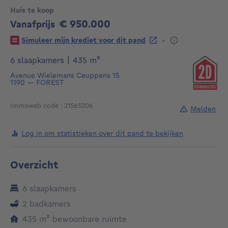
Huis te koop
€ 950.000
Vanafprijs
950000€
-
Simuleer mijn krediet voor dit pand
vierkante meters
6 slaapkamers
|
435
m²
Avenue Wielemans Ceuppens 15
1190
—
FOREST
Immoweb code : 21565206
Melden
Log in om statistieken over dit pand te bekijken
Overzicht
6 slaapkamers
2 badkamers
vierkante meters
435
m²
bewoonbare ruimte