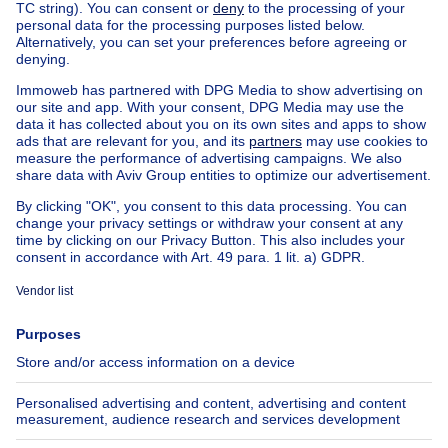
Home
Belgium
Brussels (province)
Brussels (district)
Buy your house in Forest
House out of Belgium
House for sale France
House for sale Spain
House for sale Italy
House for sale Luxembourg
House for sale Netherlands
Our cheap properties
Cheap houses for sale
Cheap apartments for rent
About
Tools
Immoweb
Estimate my property
Press
Mortgage credit with Belfius
Jobs
Insurances
Axel Springer Group
SeLoger.com
Immowelt.de