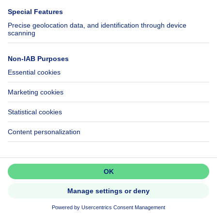
Help
Follow Us
FAQ
Facebook
Fraud
X
Accessibility
LinkedIn
Contact us
Immoweb SA © 2026 - All rights reserved
Terms of use
Cookie settings
Privacy
Ranking rules
3044 -
d2b95f88ad4c2e3527743d6bd81664b3a2df8b8e -
Call
Get in touch