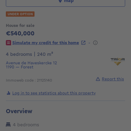
map
UNDER OPTION
House for sale
€540,000
540000€
-
Simulate my credit for this home
square meters
4 bedrooms
|
240
m²
Avenue de Haveskercke 12
1190
—
Forest
Report this
Immoweb code : 21125140
Log in to see statistics about this property
Overview
4 bedrooms