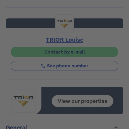
d'entrée avec vestiaire et toilette, salon (20 m²), une
salle à manger (20 m²), une véranda (10 m²) et une
cuisine super-équipée (17 m²) avec coin déjeuner
donnant accès à la terrasse et au jardin orienté est.
Au premier étage, le palier dessert trois chambres
(12, 18 et 20 m²), une salle de douche, une salle de
TRIOR Louise
bain ainsi qu'un balcon avant et arrière. Au deuxième
étage, on retrouve un appartement duplex
indépendant composé d'un beau séjour avec cuisine
Contact by e-mail
ouverte de 40 m², deux petites chambres et une salle
de bain. Le sous-sol est composé de deux grandes
See phone number
caves avec buanderie. DIVERS : Chaudière gaz, châssis
double vitrage PVC et toiture rénovée en 2014 ! PEB.:
G. Libre à l'acte. Descriptif complet sur
www.TRIOR.be
General