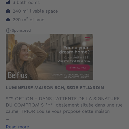
3 bathrooms
square meters
240
m²
livable space
square meters
290
m²
of land
Sponsored
LUMINEUSE MAISON 5CH, 3SDB ET JARDIN
*** OPTION - DANS L'ATTENTE DE LA SIGNATURE
DU COMPROMIS *** Idéalement située dans une rue
calme, TRIOR Louise vous propose cette maison
unifamiliale de 240 m² habitables répartis sur 4
...
niveaux. Elle se compose au rez-de-chaussée d'un hall
read more