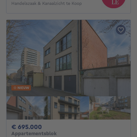
Handelszaak & Kanaalzicht te Koop
NIEUW
695000€
€ 695.000
Appartementsblok