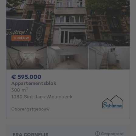
NIEUW
595000€
€ 595.000
Appartementsblok
vierkante meters
300
m²
1080 Sint-Jans-Molenbeek
Opbrengstgebouw
Gesponsord
ERA CORNELIS