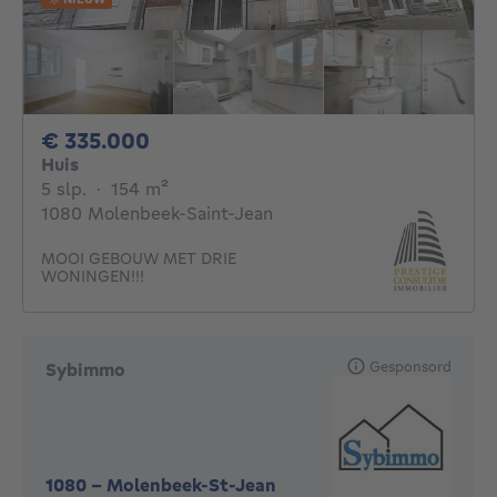
335000€
€ 335.000
Huis
5 slaapkamers
vierkante meters
5 slp.
·
154
m²
1080 Molenbeek-Saint-Jean
MOOI GEBOUW MET DRIE
WONINGEN!!!
Gesponsord
Sybimmo
1080
-
Molenbeek-St-Jean