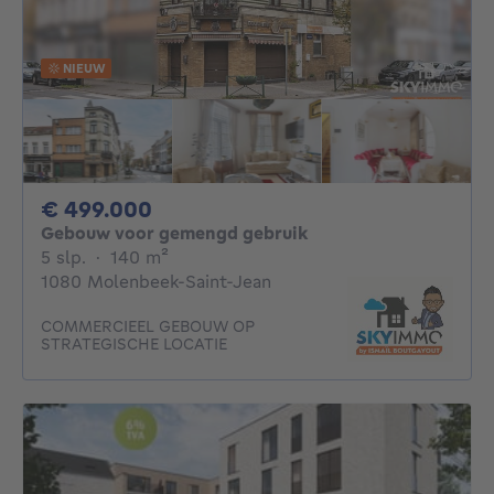
NIEUW
499000€
€ 499.000
Gebouw voor gemengd gebruik
5 slaapkamers
vierkante meters
5 slp.
·
140
m²
1080 Molenbeek-Saint-Jean
COMMERCIEEL GEBOUW OP
STRATEGISCHE LOCATIE