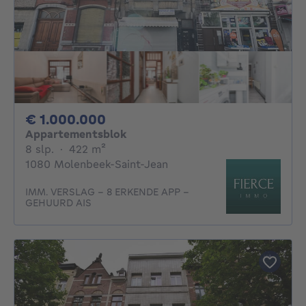
1000000€
€ 1.000.000
Appartementsblok
8 slaapkamers
vierkante meters
8 slp.
·
422
m²
1080 Molenbeek-Saint-Jean
IMM. VERSLAG - 8 ERKENDE APP -
GEHUURD AIS