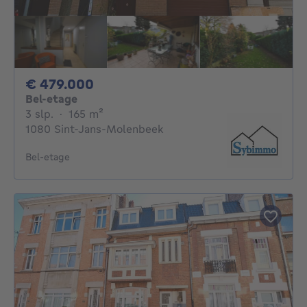
479000€
€ 479.000
Bel-etage
3 slaapkamers
vierkante meters
3 slp.
·
165
m²
1080 Sint-Jans-Molenbeek
Bel-etage