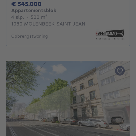
545000€
€ 545.000
Appartementsblok
4 slaapkamers
vierkante meters
4 slp.
·
500
m²
1080 MOLENBEEK-SAINT-JEAN
Opbrengstwoning