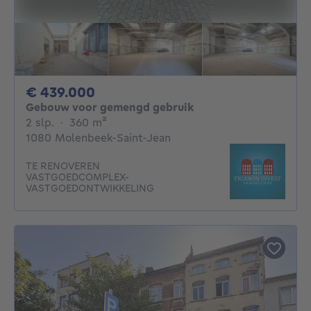
439000€
€ 439.000
Gebouw voor gemengd gebruik
2 slaapkamers
vierkante meters
2 slp.
·
360
m²
1080 Molenbeek-Saint-Jean
TE RENOVEREN
VASTGOEDCOMPLEX-
VASTGOEDONTWIKKELING