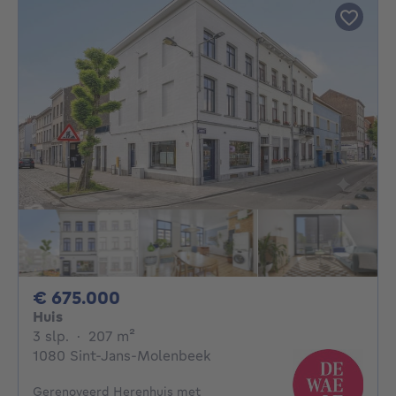
675000€
€ 675.000
Huis
3 slaapkamers
vierkante meters
3 slp.
·
207
m²
1080 Sint-Jans-Molenbeek
Gerenoveerd Herenhuis met