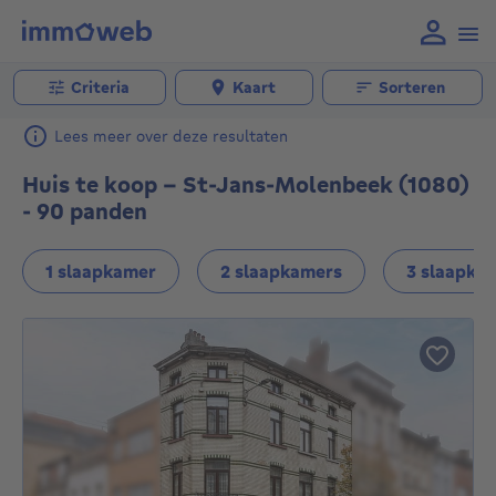
Criteria
Kaart
Sorteren
Lees meer over deze resultaten
Huis te koop - St-Jans-Molenbeek (1080)
- 90 panden
1 slaapkamer
2 slaapkamers
3 slaapka