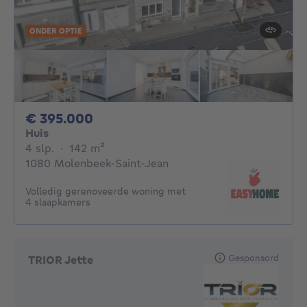
ONDER OPTIE
395000€
€ 395.000
Huis
4 slaapkamers
vierkante meters
4 slp.
·
142
m²
1080 Molenbeek-Saint-Jean
Volledig gerenoveerde woning met
4 slaapkamers
Gesponsord
TRIOR Jette