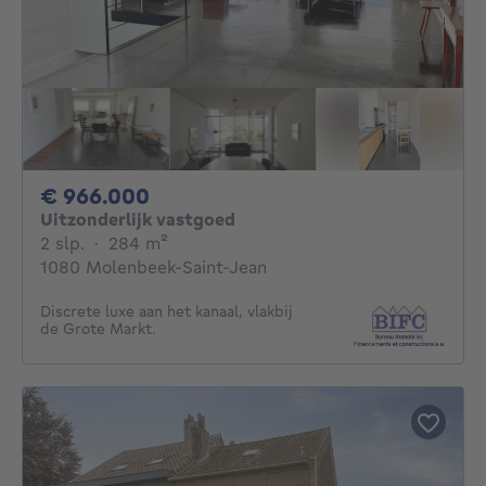
966000€
€ 966.000
Uitzonderlijk vastgoed
2 slaapkamers
vierkante meters
2 slp.
·
284
m²
1080 Molenbeek-Saint-Jean
Discrete luxe aan het kanaal, vlakbij
de Grote Markt.