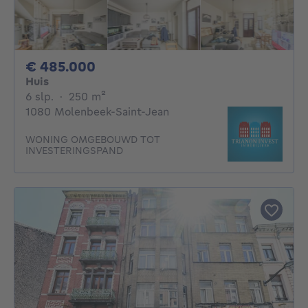
485000€
€ 485.000
Huis
6 slaapkamers
vierkante meters
6 slp.
·
250
m²
1080 Molenbeek-Saint-Jean
WONING OMGEBOUWD TOT
INVESTERINGSPAND