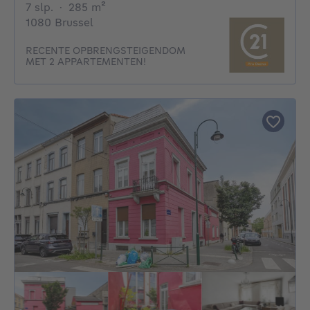
7 slaapkamers
vierkante meters
7 slp.
·
285
m²
1080 Brussel
RECENTE OPBRENGSTEIGENDOM
MET 2 APPARTEMENTEN!