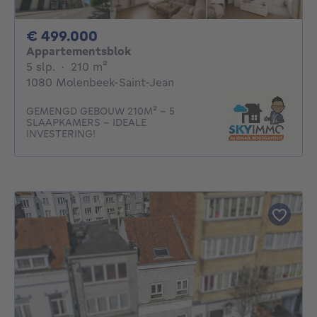
499000€
€ 499.000
Appartementsblok
5 slaapkamers
vierkante meters
5 slp.
·
210
m²
1080 Molenbeek-Saint-Jean
GEMENGD GEBOUW 210M² - 5
SLAAPKAMERS - IDEALE
INVESTERING!