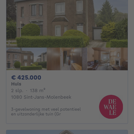
425000€
€ 425.000
Huis
2 slaapkamers
vierkante meters
2 slp.
·
138
m²
1080 Sint-Jans-Molenbeek
3-gevelwoning met veel potentieel
en uitzonderlijke tuin (Gr