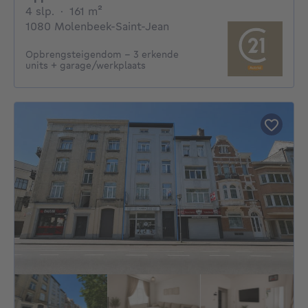
4 slaapkamers
vierkante meters
4 slp.
·
161
m²
1080 Molenbeek-Saint-Jean
Opbrengsteigendom – 3 erkende
units + garage/werkplaats