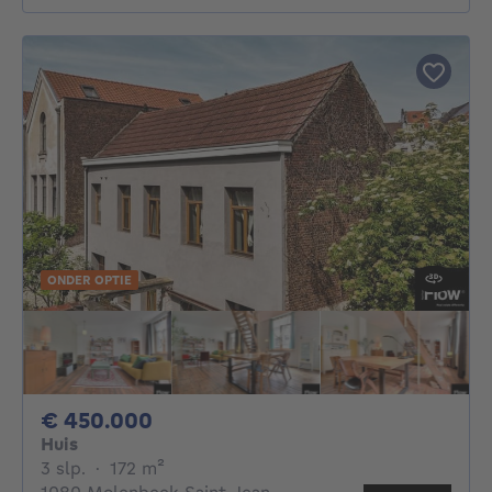
ONDER OPTIE
450000€
€ 450.000
Huis
3 slaapkamers
vierkante meters
3 slp.
·
172
m²