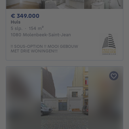
349000€
€ 349.000
Huis
5 slaapkamers
vierkante meters
5 slp.
·
154
m²
1080 Molenbeek-Saint-Jean
!! SOUS-OPTION !! MOOI GEBOUW
MET DRIE WONINGEN!!!