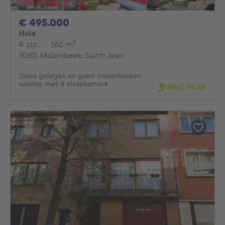
495000€
€ 495.000
Huis
4 slaapkamers
vierkante meters
4 slp.
·
162
m²
1080 Molenbeek-Saint-Jean
Goed gelegen en goed onderhouden
woning met 4 slaapkamers