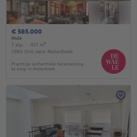
585000€
€ 585.000
Huis
7 slaapkamers
vierkante meters
7 slp.
·
421
m²
1080 Sint-Jans-Molenbeek
Prachtige authentieke herenwoning
te koop in Molenbeek