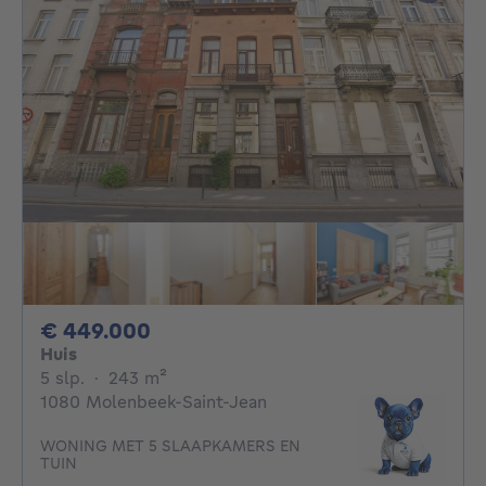
449000€
€ 449.000
Huis
5 slaapkamers
vierkante meters
5 slp.
·
243
m²
1080 Molenbeek-Saint-Jean
WONING MET 5 SLAAPKAMERS EN
TUIN