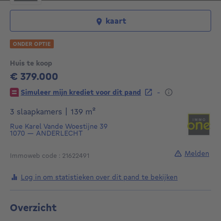
kaart
ONDER OPTIE
Huis te koop
€ 379.000
379000€
-
Simuleer mijn krediet voor dit pand
vierkante meters
3 slaapkamers
|
139
m²
Rue Karel Vande Woestijne 39
1070
—
ANDERLECHT
Melden
Immoweb code : 21622491
Log in om statistieken over dit pand te bekijken
Overzicht