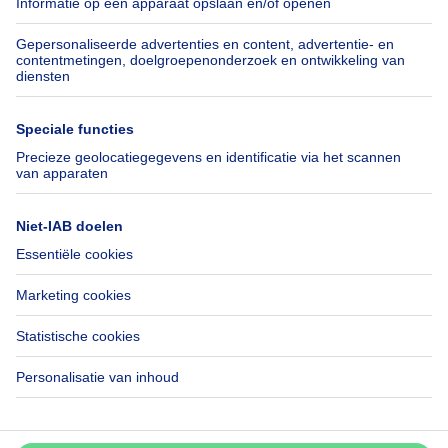
Jobs
Verzekeringen
Axel Springer Group
Verhuis checklist
SeLoger.com
Immowelt.de
Hulp
Volg ons
Veelgestelde vragen
Immoweb Blog
Fraude
Facebook
Toegankelijkheid
X
Contacteer ons
LinkedIn
Immoweb SA © 2026 - Alle rechten voorbehouden
Gebruiksvoorwaarden
Cookie instellingen
Privacybeleid
Rangschikking regels