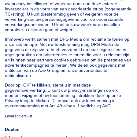
Home
België
Brussel (provincie)
Brussel (arrondissement)
Kopen uw huis in Anderlecht
Onze huizen buiten België
Huis te koop Frankrijk
Huis te koop Spanje
Huis te koop Italië
Huis te koop Luxemburg
Huis te koop Nederland
Goedkoop vastgoed
Goedkoop huis te koop
Goedkope appartementen te huur
Onze huurwoningen met slaapkamers
Appartement te koop met 3 slaapkamers Oostende
Huis te koop met 3 slaapkamers Stene
Huis te koop met 3 slaapkamers Deurne
Over
Tools
Immoweb
Schat mijn eigendom
Pers
Hypothecair krediet met
Belfius