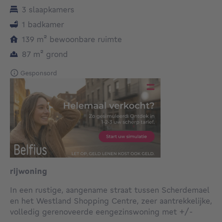
3 slaapkamers
1 badkamer
vierkante meters
139
m²
bewoonbare ruimte
vierkante meters
87
m²
grond
Gesponsord
rijwoning
In een rustige, aangename straat tussen Scherdemael
en het Westland Shopping Centre, zeer aantrekkelijke,
volledig gerenoveerde eengezinswoning met +/-