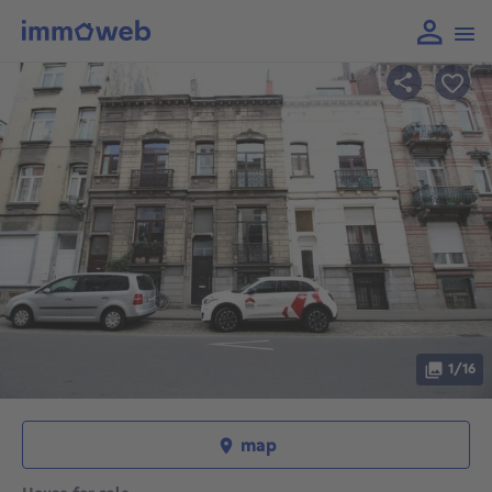
1/16
map