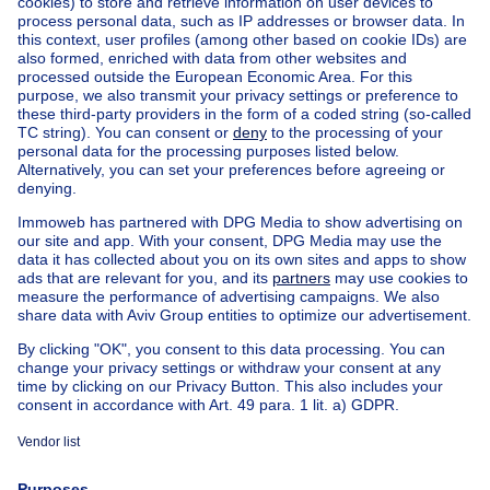
De afmetingen worden enkel ter informatie gegeven
en zijn niet contractueel.
Bezoek op afspraak: 02/354.04.65 - Exclusief bij ERA
CORNELIS.
Home
Belgium
Brussels (province)
Brussels (district)
Buy your house in Koekelberg
House out of Belgium
House for sale France
House for sale Spain
House for sale Italy
House for sale Luxembourg
House for sale Netherlands
Our cheap properties
Cheap houses for sale
Cheap apartments for rent
About
Tools
Immoweb
Estimate my property
Press
Mortgage credit with Belfius