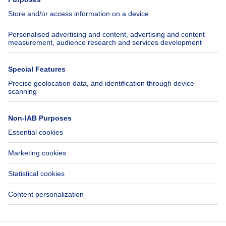
Jobs
Insurances
Axel Springer Group
SeLoger.com
Immowelt.de
Help
Follow Us
FAQ
Facebook
Fraud
X
Accessibility
LinkedIn
Contact us
Immoweb SA © 2026 - All rights reserved
Terms of use
Cookie settings
Privacy
Ranking rules
3044 -