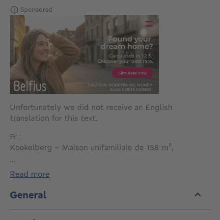
Sponsored
Unfortunately we did not receive an English
translation for this text.
Fr :
Koekelberg – Maison unifamiliale de 158 m²,
idéalement située à proximité de toutes les
...
commodités.
read more
Au sous-sol, vous découvrirez deux pièces
General
polyvalentes pouvant être aménagées selon vos
envies, ainsi qu’une salle de bains, une buanderie et