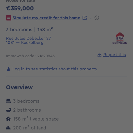
House for sale
€359,000
359000€
-
Simulate my credit for this home
square meters
3 bedrooms
|
158
m²
Rue Jules Debecker 27
1081
—
Koekelberg
Report this
Immoweb code : 21620843
Log in to see statistics about this property
Overview
3 bedrooms
2 bathrooms
square meters
158
m²
livable space
square meters
200
m²
of land