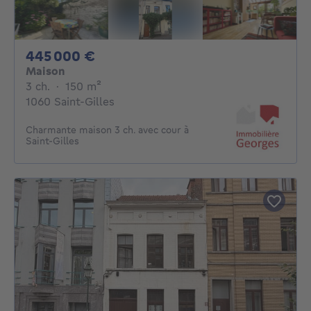
445000€
445 000 €
Maison
3 chambres
mètres carrés
3 ch.
·
150
m²
1060 Saint-Gilles
Charmante maison 3 ch. avec cour à
Saint-Gilles