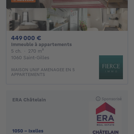
449000€
449 000 €
Immeuble à appartements
5 chambres
mètres carrés
5 ch.
·
270
m²
1060 Saint-Gilles
MAISON UNIF AMENAGEE EN 5
APPARTEMENTS
Sponsorisé
ERA Châtelain
1050
-
Ixelles