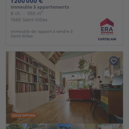
1200000€
1 200 000 €
Immeuble à appartements
8 chambres
mètres carrés
8 ch.
·
550
m²
1060 Saint-Gilles
Immeuble de rapport à vendre à
Saint-Gilles
SOUS OPTION