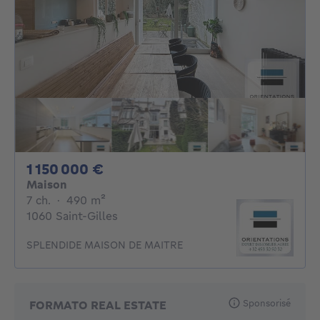
1150000€
1 150 000 €
Maison
7 chambres
mètres carrés
7 ch.
·
490
m²
1060 Saint-Gilles
SPLENDIDE MAISON DE MAITRE
Sponsorisé
FORMATO REAL ESTATE