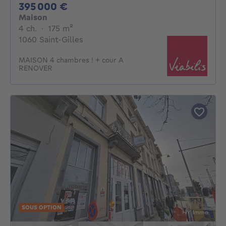
395000€
395 000 €
Maison
4 chambres
mètres carrés
4 ch.
·
175
m²
1060 Saint-Gilles
MAISON 4 chambres ! + cour A
RENOVER
SOUS OPTION