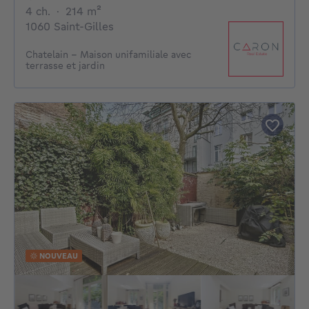
4 chambres
mètres carrés
4 ch.
·
214
m²
1060 Saint-Gilles
Chatelain - Maison unifamiliale avec
terrasse et jardin
NOUVEAU