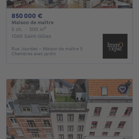
850000€
850 000 €
Maison de maître
5 chambres
mètres carrés
5 ch.
·
300
m²
1060 Saint-Gilles
Rue Jourdan - Maison de maître 5
Chambres avec jardin