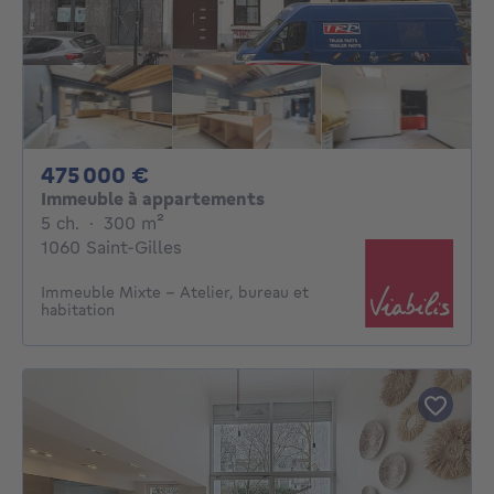
475000€
475 000 €
Immeuble à appartements
5 chambres
mètres carrés
5 ch.
·
300
m²
1060 Saint-Gilles
Immeuble Mixte - Atelier, bureau et
habitation