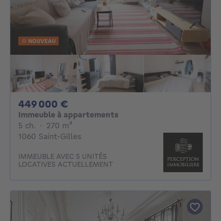
NOUVEAU
449000€
449 000 €
Immeuble à appartements
5 chambres
mètres carrés
5 ch.
·
270
m²
1060 Saint-Gilles
IMMEUBLE AVEC 5 UNITÉS
LOCATIVES ACTUELLEMENT