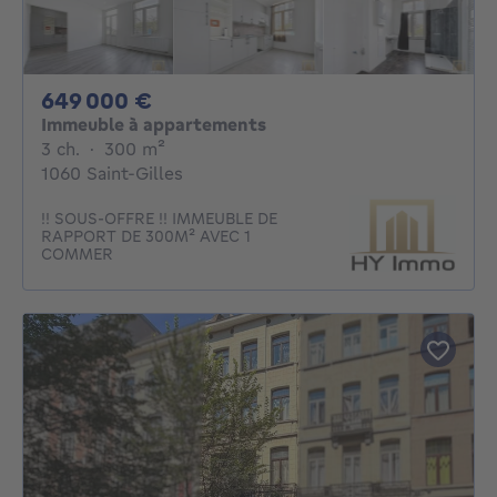
649000€
649 000 €
Immeuble à appartements
3 chambres
mètres carrés
3 ch.
·
300
m²
1060 Saint-Gilles
!! SOUS-OFFRE !! IMMEUBLE DE
RAPPORT DE 300M² AVEC 1
COMMER