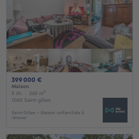
399000€
399 000 €
Maison
5 chambres
mètres carrés
5 ch.
·
265
m²
1060 Saint-gilles
Saint-Gilles - Maison unifamiliale à
rénover