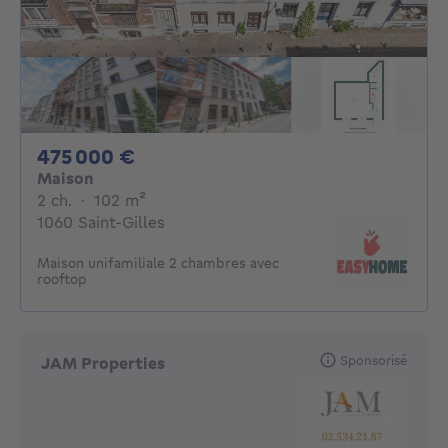
475000€
475 000 €
Maison
2 chambres
mètres carrés
2 ch.
·
102
m²
1060 Saint-Gilles
Maison unifamiliale 2 chambres avec
rooftop
Sponsorisé
JAM Properties