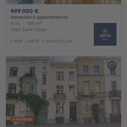
499000€
499 000 €
Immeuble à appartements
4 chambres
mètres carrés
4 ch.
·
184
m²
1060 Saint-Gilles
‼️ NEW – ABITA 📍 SAINT-GILLES
NOUVEAU