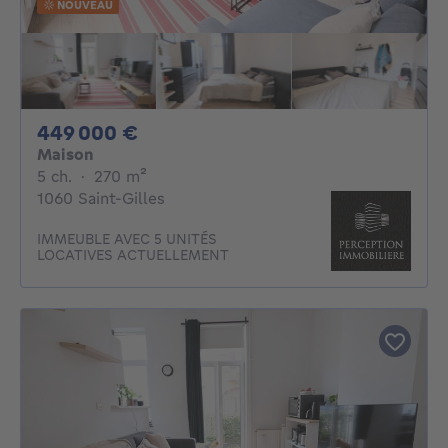
NOUVEAU
449000€
449 000 €
Maison
5 chambres
mètres carrés
5 ch.
·
270
m²
1060 Saint-Gilles
IMMEUBLE AVEC 5 UNITÉS
LOCATIVES ACTUELLEMENT