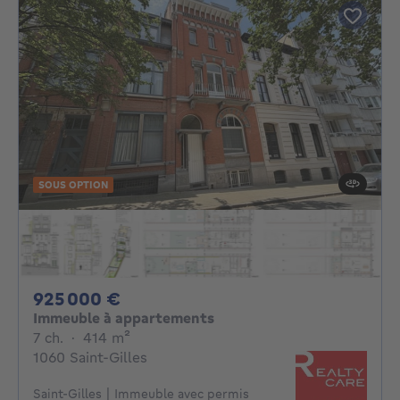
SOUS OPTION
925000€
925 000 €
Immeuble à appartements
7 chambres
mètres carrés
7 ch.
·
414
m²
1060 Saint-Gilles
Saint-Gilles | Immeuble avec permis