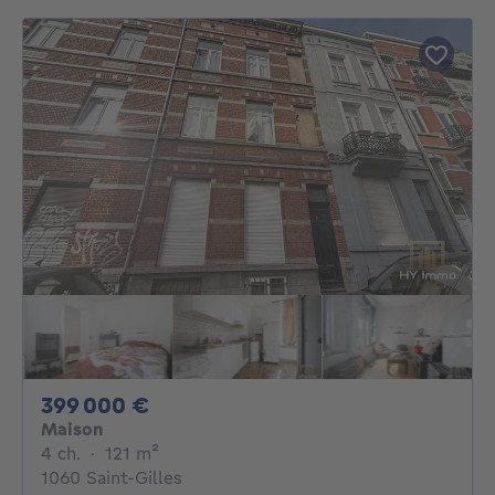
399000€
399 000 €
Maison
4 chambres
mètres carrés
4 ch.
·
121
m²
1060 Saint-Gilles