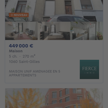
NOUVEAU
449000€
449 000 €
Maison
5 chambres
mètres carrés
5 ch.
·
270
m²
1060 Saint-Gilles
MAISON UNIF AMENAGEE EN 5
APPARTEMENTS