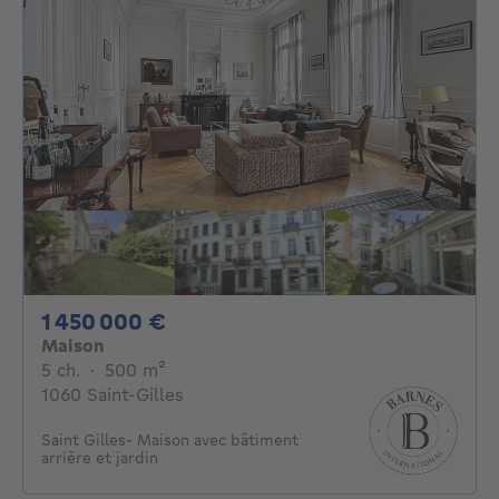
1450000€
1 450 000 €
Maison
5 chambres
mètres carrés
5 ch.
·
500
m²
1060 Saint-Gilles
Saint Gilles- Maison avec bâtiment
arrière et jardin