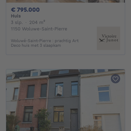
795000€
€ 795.000
Huis
3 slaapkamers
vierkante meters
3 slp.
·
204
m²
1150 Woluwe-Saint-Pierre
Woluwé-Saint-Pierre : prachtig Art
Deco huis met 3 slaapkam