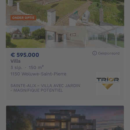
ONDER OPTIE
Gesponsord
595000€
€ 595.000
Villa
3 slaapkamers
vierkante meters
3 slp.
·
150
m²
1150 Woluwe-Saint-Pierre
SAINTE-ALIX - VILLA AVEC JARDIN
- MAGNIFIQUE POTENTIEL