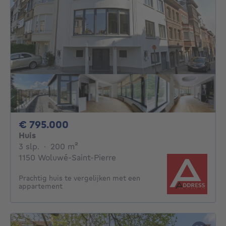
795000€
€ 795.000
Huis
3 slaapkamers
vierkante meters
3 slp.
·
200
m²
1150 Woluwé-Saint-Pierre
Prachtig huis te vergelijken met een
appartement