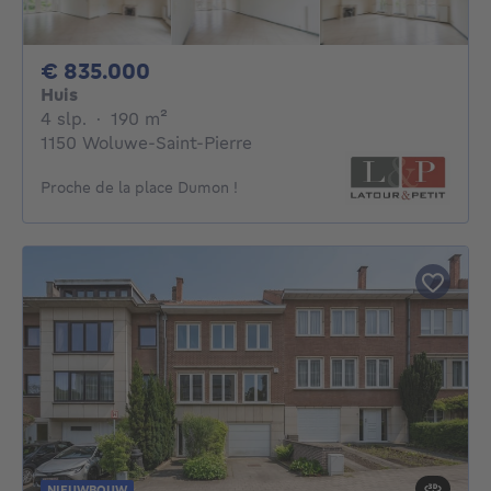
835000€
€ 835.000
Huis
4 slaapkamers
vierkante meters
4 slp.
·
190
m²
1150 Woluwe-Saint-Pierre
Proche de la place Dumon !
NIEUWBOUW