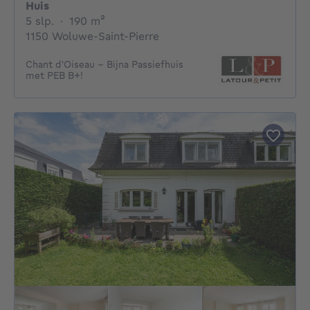
Huis
5 slaapkamers
vierkante meters
5 slp.
·
190
m²
1150 Woluwe-Saint-Pierre
Chant d'Oiseau - Bijna Passiefhuis
met PEB B+!