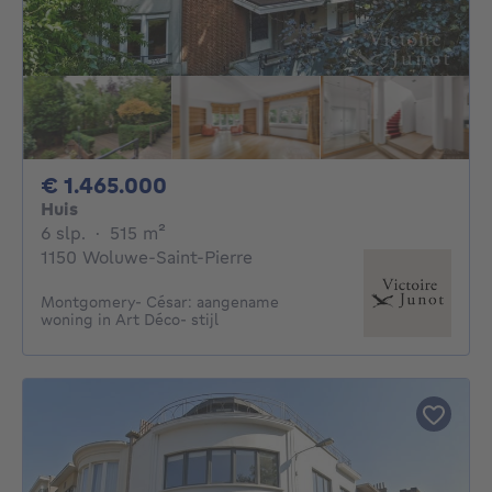
1465000€
€ 1.465.000
Huis
6 slaapkamers
vierkante meters
6 slp.
·
515
m²
1150 Woluwe-Saint-Pierre
Montgomery- César: aangename
woning in Art Déco- stijl