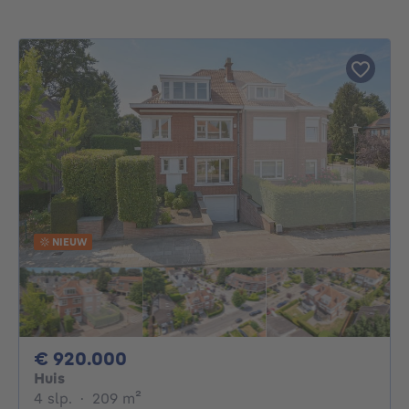
NIEUW
920000€
€ 920.000
Huis
4 slaapkamers
vierkante meters
4 slp.
·
209
m²