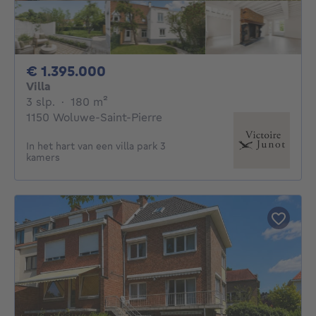
1395000€
€ 1.395.000
Villa
3 slaapkamers
vierkante meters
3 slp.
·
180
m²
1150 Woluwe-Saint-Pierre
In het hart van een villa park 3
kamers