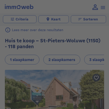
Criteria
Kaart
Sorteren
Lees meer over deze resultaten
Huis te koop - St-Pieters-Woluwe (1150)
- 118 panden
1 slaapkamer
2 slaapkamers
3 slaapka