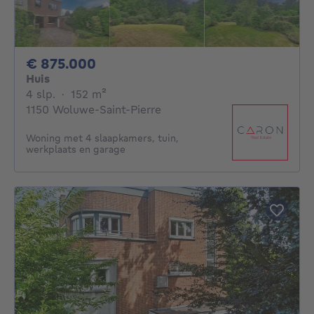
875000€
€ 875.000
Huis
4 slaapkamers
vierkante meters
4 slp.
·
152
m²
1150 Woluwe-Saint-Pierre
Woning met 4 slaapkamers, tuin,
werkplaats en garage