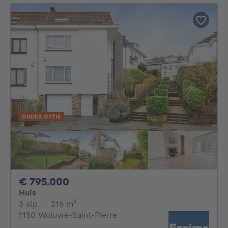
ONDER OPTIE
795000€
€ 795.000
Huis
3 slaapkamers
vierkante meters
3 slp.
·
216
m²
1150 Woluwe-Saint-Pierre