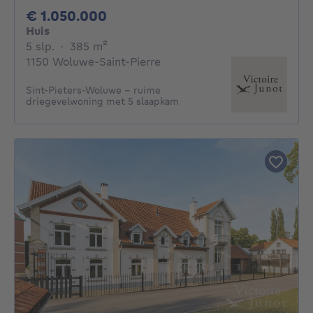
1050000€
€ 1.050.000
Huis
5 slaapkamers
vierkante meters
5 slp.
·
385
m²
1150 Woluwe-Saint-Pierre
Sint-Pieters-Woluwe – ruime
driegevelwoning met 5 slaapkam