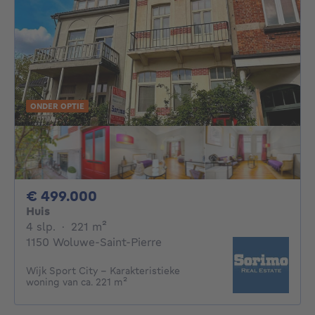
ONDER OPTIE
499000€
€ 499.000
Huis
4 slaapkamers
vierkante meters
4 slp.
·
221
m²
1150 Woluwe-Saint-Pierre
Wijk Sport City - Karakteristieke
woning van ca. 221 m²