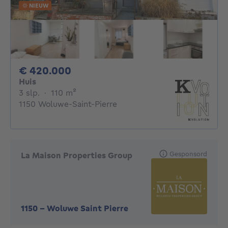
NIEUW
420000€
€ 420.000
Huis
3 slaapkamers
vierkante meters
3 slp.
·
110
m²
1150 Woluwe-Saint-Pierre
Gesponsord
La Maison Properties Group
1150
-
Woluwe Saint Pierre