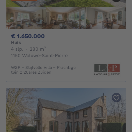
1650000€
€ 1.650.000
Huis
4 slaapkamers
vierkante meters
4 slp.
·
280
m²
1150 Woluwe-Saint-Pierre
WSP - Stijlvolle Villa - Prachtige
tuin ± 20ares Zuiden