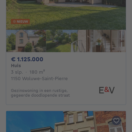
NIEUW
1125000€
€ 1.125.000
Huis
3 slaapkamers
vierkante meters
3 slp.
·
180
m²
1150 Woluwe-Saint-Pierre
Gezinswoning in een rustige,
gegeerde doodlopende straat