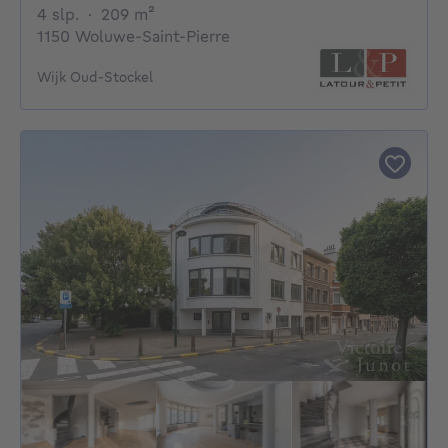
4 slaapkamers
vierkante meters
4 slp.
·
209
m²
1150 Woluwe-Saint-Pierre
Wijk Oud-Stockel