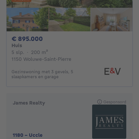
895000€
€ 895.000
Huis
5 slaapkamers
vierkante meters
5 slp.
·
200
m²
1150 Woluwe-Saint-Pierre
Gezinswoning met 3 gevels, 5
slaapkamers en garage
Gesponsord
James Realty
1180
-
Uccle