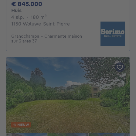
845000€
€ 845.000
Huis
4 slaapkamers
vierkante meters
4 slp.
·
180
m²
1150 Woluwe-Saint-Pierre
Grandchamps - Charmante maison
sur 3 ares 37
NIEUW