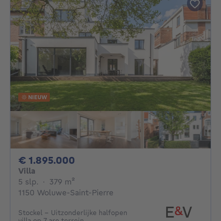
NIEUW
1895000€
€ 1.895.000
Villa
5 slaapkamers
vierkante meters
5 slp.
·
379
m²
1150 Woluwe-Saint-Pierre
Stockel - Uitzonderlijke halfopen
villa op 7 are terrein