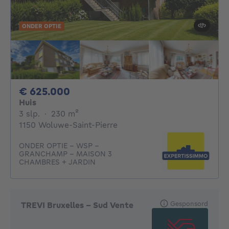
ONDER OPTIE
625000€
€ 625.000
Huis
3 slaapkamers
vierkante meters
3 slp.
·
230
m²
1150 Woluwe-Saint-Pierre
ONDER OPTIE - WSP -
GRANCHAMP - MAISON 3
CHAMBRES + JARDIN
Gesponsord
TREVI Bruxelles - Sud Vente