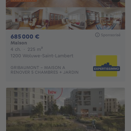
Sponsorisé
685000€
685 000 €
Maison
4 chambres
mètres carrés
4 ch.
·
225
m²
1200 Woluwe-Saint-Lambert
GRIBAUMONT - MAISON A
RENOVER 5 CHAMBRES + JARDIN