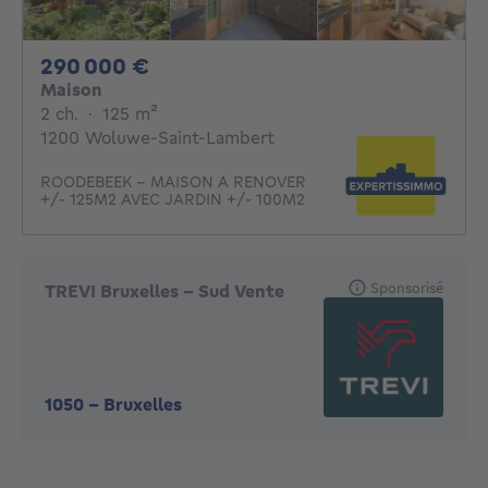
290000€
290 000 €
Maison
2 chambres
mètres carrés
2 ch.
·
125
m²
1200 Woluwe-Saint-Lambert
ROODEBEEK - MAISON A RENOVER
+/- 125M2 AVEC JARDIN +/- 100M2
Sponsorisé
TREVI Bruxelles - Sud Vente
1050
-
Bruxelles