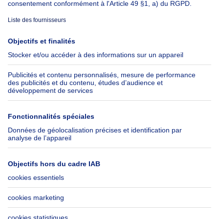
À propos
Outils
Immoweb
Estimer mon bien
Presse
Crédit hypothécaire avec
Belfius
Emplois
Assurances
Groupe Axel Springer
Check-list déménagement
SeLoger.com
Immowelt.de
Aide
Suivez-nous
FAQ
Immoweb Blog
Fraude
Facebook
Accessibilité
X
Contactez-nous
LinkedIn
Immoweb SA © 2026 - Tous droits réservés