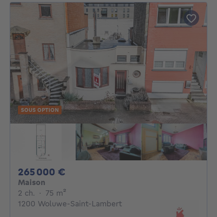
SOUS OPTION
265000€
265 000 €
Maison
2 chambres
mètres carrés
2 ch.
·
75
m²
1200 Woluwe-Saint-Lambert