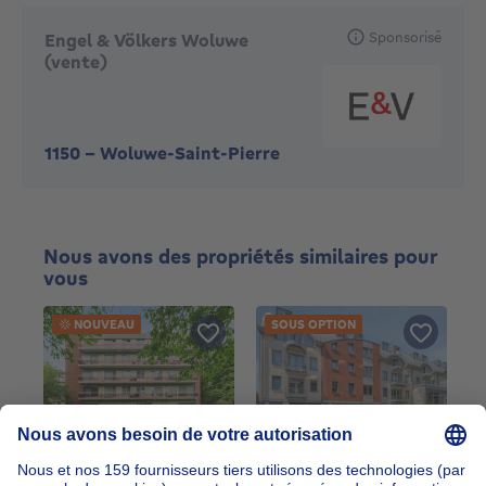
Sponsorisé
Engel & Völkers Woluwe
(vente)
1150
-
Woluwe-Saint-Pierre
Nous avons des propriétés similaires pour
vous
NOUVEAU
SOUS OPTION
Appartement
Appartement
249000€
288200€
249 000 €
288 200 €