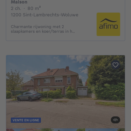
Maison
2 chambres
mètres carrés
2 ch.
·
80
m²
1200 Sint-Lambrechts-Woluwe
Charmante rijwoning met 2
slaapkamers en koer/terras in h...
VENTE EN LIGNE