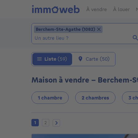
À vendre
À louer
Ajouter un lieu
Berchem-Ste-Agathe (1082)
Berchem-Ste-Agathe (1082)
Localité (Localités déjà sélectionnées: Ber
Liste
(59)
Carte
(50)
Maison à vendre - Berchem-St
1 chambre
2 chambres
3 c
Page actuelle
Page 2
Page suivante
1
2