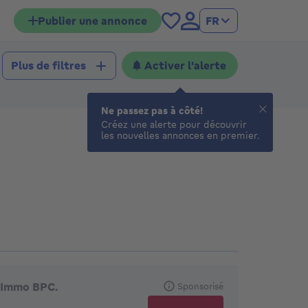
Publier une annonce
FR
Activer l'alerte
Plus de filtres
Ne passez pas à côté!
Créez une alerte pour découvrir
les nouvelles annonces en premier.
gences en vedette
Immo BPC.
Sponsorisé