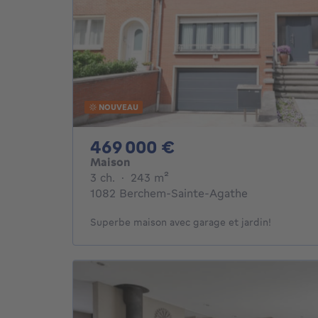
NOUVEAU
469000€
469 000 €
Maison
3 chambres
mètres carrés
3 ch.
·
243
m²
1082 Berchem-Sainte-Agathe
Superbe maison avec garage et jardin!