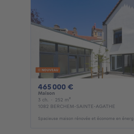
NOUVEAU
465000€
465 000 €
Maison
3 chambres
mètres carrés
3 ch.
·
252
m²
1082 BERCHEM-SAINTE-AGATHE
Spacieuse maison rénovée et économe en énergi