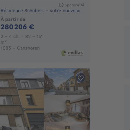
Sponsorisé
Résidence Schubert – votre nouveau chez-vous à Ganshoren
À partir de
280206€
280 206 €
2 - 4 Chambres
2 - 4 ch.
82 - 161
mètres carrés
m²
1083 - Ganshoren