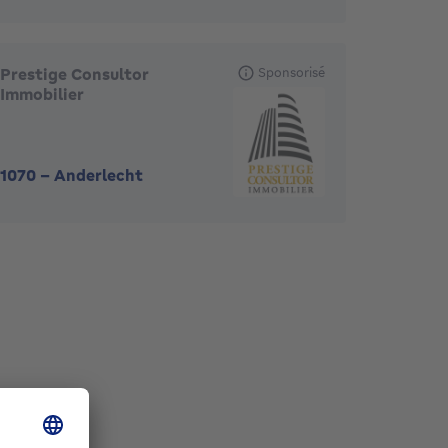
Prestige Consultor
Sponsorisé
Immobilier
1070
-
Anderlecht