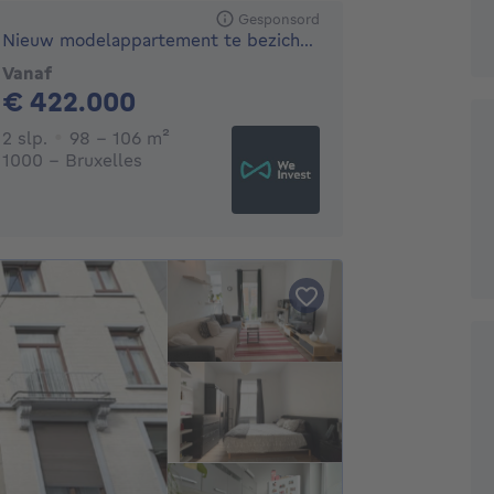
Gesponsord
Nieuw modelappartement te bezichtigen!
Vanaf
422000€
€ 422.000
2 slaapkamers
vierkante meters
2 slp.
98 - 106
m²
1000 - Bruxelles