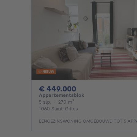
NIEUW
449000€
€ 449.000
Appartementsblok
5 slaapkamers
vierkante meters
5 slp.
·
270
m²
1060 Saint-Gilles
EENGEZINSWONING OMGEBOUWD TOT 5 AP