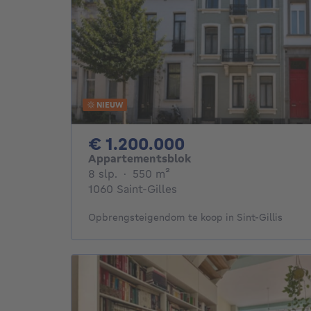
NIEUW
1200000€
€ 1.200.000
Appartementsblok
8 slaapkamers
vierkante meters
8 slp.
·
550
m²
1060 Saint-Gilles
Opbrengsteigendom te koop in Sint-Gillis