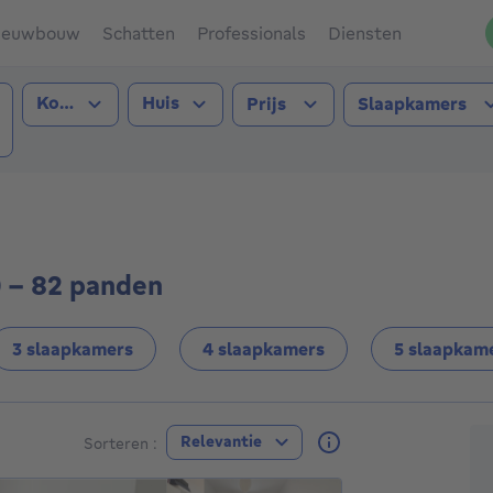
ieuwbouw
Schatten
Professionals
Diensten
Type transactie
Type pand
Kopen
Huis
Prijs
Slaapkamers
llis (1060))
) - 82 panden
3 slaapkamers
4 slaapkamers
5 slaapkam
A
Relevantie
Sorteren :