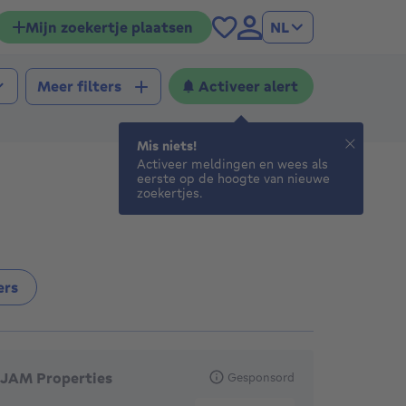
Mijn zoekertje plaatsen
NL
Activeer alert
Meer filters
Mis niets!
Activeer meldingen en wees als
eerste op de hoogte van nieuwe
zoekertjes.
ers
anbevolen agentschappen
JAM Properties
Gesponsord