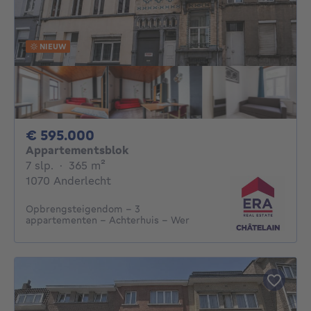
NIEUW
595000€
€ 595.000
Appartementsblok
7 slaapkamers
vierkante meters
7 slp.
·
365
m²
1070 Anderlecht
Opbrengsteigendom – 3
appartementen – Achterhuis – Wer