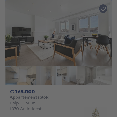
165000€
€ 165.000
Appartementsblok
1 slaapkamer
vierkante meters
1 slp.
·
60
m²
1070 Anderlecht