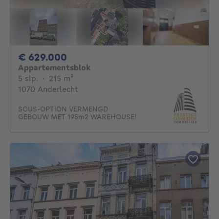
629000€
€ 629.000
Appartementsblok
5 slaapkamers
vierkante meters
5 slp.
·
215
m²
1070 Anderlecht
SOUS-OPTION VERMENGD
GEBOUW MET 195m2 WAREHOUSE!