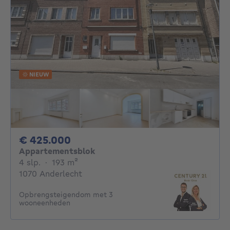
NIEUW
425000€
€ 425.000
Appartementsblok
4 slaapkamers
vierkante meters
4 slp.
·
193
m²
1070 Anderlecht
Opbrengsteigendom met 3
wooneenheden