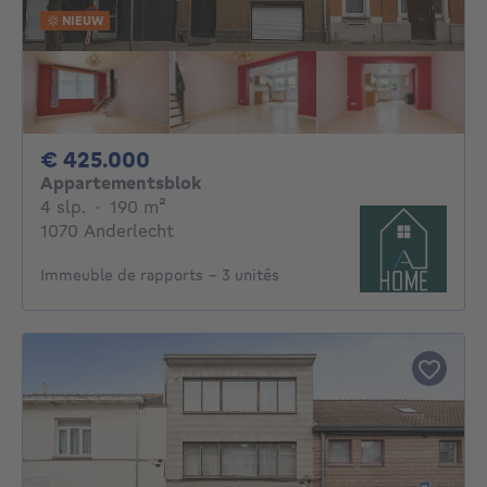
NIEUW
425000€
€ 425.000
Appartementsblok
4 slaapkamers
vierkante meters
4 slp.
·
190
m²
1070 Anderlecht
Immeuble de rapports - 3 unités