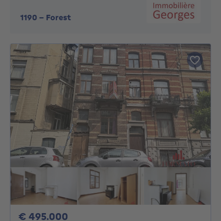
1190
-
Forest
495000€
€ 495.000