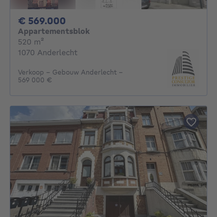
569000€
€ 569.000
Appartementsblok
vierkante meters
520
m²
1070 Anderlecht
Verkoop - Gebouw Anderlecht -
569 000 €