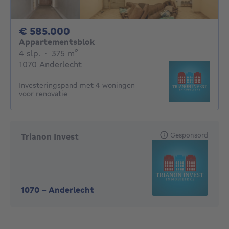
585000€
€ 585.000
Appartementsblok
4 slaapkamers
vierkante meters
4 slp.
·
375
m²
1070 Anderlecht
Investeringspand met 4 woningen
voor renovatie
Gesponsord
Trianon Invest
1070
-
Anderlecht