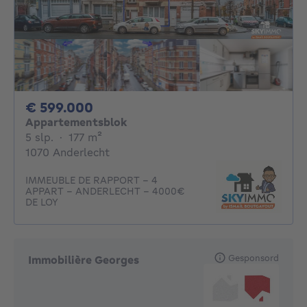
599000€
€ 599.000
Appartementsblok
5 slaapkamers
vierkante meters
5 slp.
·
177
m²
1070 Anderlecht
IMMEUBLE DE RAPPORT - 4
APPART - ANDERLECHT - 4000€
DE LOY
Gesponsord
Immobilière Georges