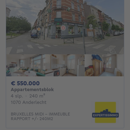
550000€
€ 550.000
Appartementsblok
4 slaapkamers
vierkante meters
4 slp.
·
240
m²
1070 Anderlecht
BRUXELLES MIDI - IMMEUBLE
RAPPORT +/- 240M2