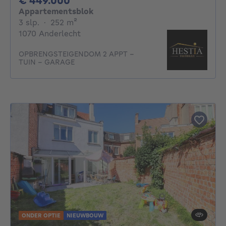
€ 449.000
Appartementsblok
3 slaapkamers
vierkante meters
3 slp.
·
252
m²
1070 Anderlecht
OPBRENGSTEIGENDOM 2 APPT -
TUIN - GARAGE
ONDER OPTIE
NIEUWBOUW