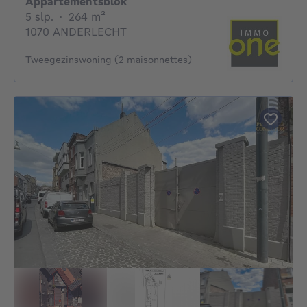
Appartementsblok
5 slaapkamers
vierkante meters
5 slp.
·
264
m²
1070 ANDERLECHT
Tweegezinswoning (2 maisonnettes)