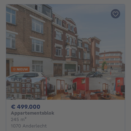
NIEUW
499000€
€ 499.000
Appartementsblok
vierkante meters
245
m²
1070 Anderlecht