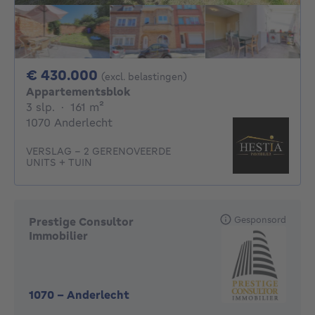
430000€
€ 430.000
(excl. belastingen)
Appartementsblok
3 slaapkamers
vierkante meters
3 slp.
·
161
m²
1070 Anderlecht
VERSLAG - 2 GERENOVEERDE
UNITS + TUIN
Gesponsord
Prestige Consultor
Immobilier
1070
-
Anderlecht