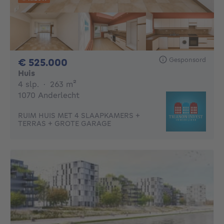
Gesponsord
525000€
€ 525.000
Huis
4 slaapkamers
vierkante meters
4 slp.
·
263
m²
1070 Anderlecht
RUIM HUIS MET 4 SLAAPKAMERS +
TERRAS + GROTE GARAGE