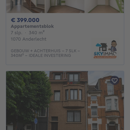
399000€
€ 399.000
Appartementsblok
7 slaapkamers
vierkante meters
7 slp.
·
340
m²
1070 Anderlecht
GEBOUW + ACHTERHUIS - 7 SLK -
340M² - IDEALE INVESTERING