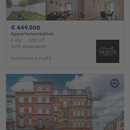
449000€
€ 449.000
Appartementsblok
5 slaapkamers
vierkante meters
5 slp.
·
230
m²
1070 Anderlecht
HUURPAND 4 FLATS