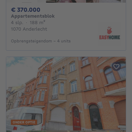
370000€
€ 370.000
Appartementsblok
4 slaapkamers
vierkante meters
4 slp.
·
188
m²
1070 Anderlecht
Opbrengsteigendom – 4 units
ONDER OPTIE