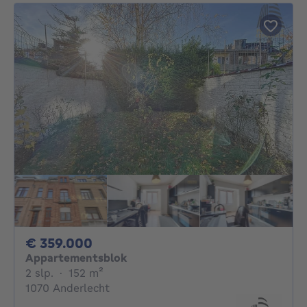
359000€
€ 359.000
Appartementsblok
2 slaapkamers
vierkante meters
2 slp.
·
152
m²
1070 Anderlecht