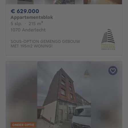
629000€
€ 629.000
Appartementsblok
5 slaapkamers
vierkante meters
5 slp.
·
215
m²
1070 Anderlecht
SOUS-OPTION GEMENGD GEBOUW
MET 195m2 WONING!
ONDER OPTIE