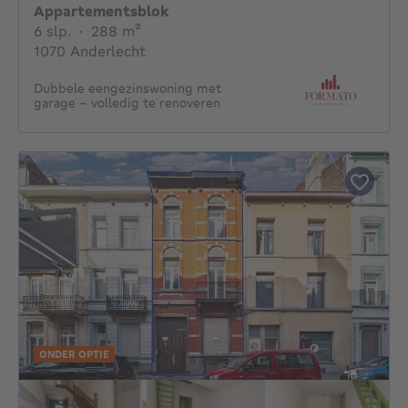
Appartementsblok
6 slaapkamers
vierkante meters
6 slp.
·
288
m²
1070 Anderlecht
Dubbele eengezinswoning met
garage – volledig te renoveren
ONDER OPTIE